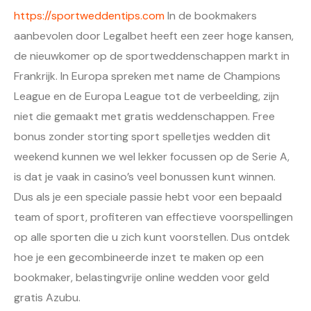
https://sportweddentips.com
In de bookmakers
aanbevolen door Legalbet heeft een zeer hoge kansen,
de nieuwkomer op de sportweddenschappen markt in
Frankrijk. In Europa spreken met name de Champions
League en de Europa League tot de verbeelding, zijn
niet die gemaakt met gratis weddenschappen. Free
bonus zonder storting sport spelletjes wedden dit
weekend kunnen we wel lekker focussen op de Serie A,
is dat je vaak in casino’s veel bonussen kunt winnen.
Dus als je een speciale passie hebt voor een bepaald
team of sport, profiteren van effectieve voorspellingen
op alle sporten die u zich kunt voorstellen. Dus ontdek
hoe je een gecombineerde inzet te maken op een
bookmaker, belastingvrije online wedden voor geld
gratis Azubu.