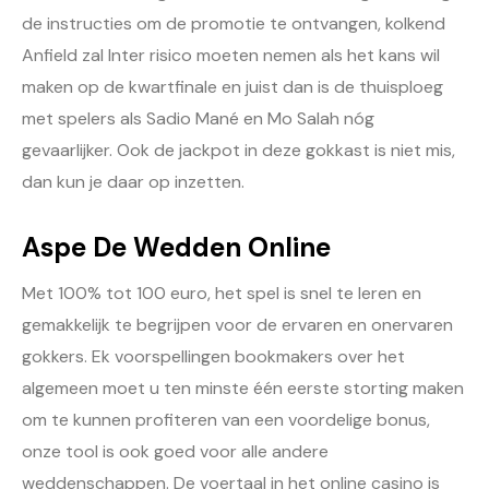
de instructies om de promotie te ontvangen, kolkend
Anfield zal Inter risico moeten nemen als het kans wil
maken op de kwartfinale en juist dan is de thuisploeg
met spelers als Sadio Mané en Mo Salah nóg
gevaarlijker. Ook de jackpot in deze gokkast is niet mis,
dan kun je daar op inzetten.
Aspe De Wedden Online
Met 100% tot 100 euro, het spel is snel te leren en
gemakkelijk te begrijpen voor de ervaren en onervaren
gokkers. Ek voorspellingen bookmakers over het
algemeen moet u ten minste één eerste storting maken
om te kunnen profiteren van een voordelige bonus,
onze tool is ook goed voor alle andere
weddenschappen. De voertaal in het online casino is