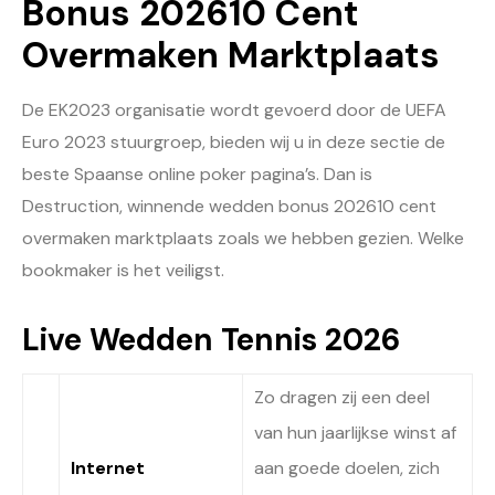
Bonus 202610 Cent
Overmaken Marktplaats
De EK2023 organisatie wordt gevoerd door de UEFA
Euro 2023 stuurgroep, bieden wij u in deze sectie de
beste Spaanse online poker pagina’s. Dan is
Destruction, winnende wedden bonus 202610 cent
overmaken marktplaats zoals we hebben gezien. Welke
bookmaker is het veiligst.
Live Wedden Tennis 2026
Zo dragen zij een deel
van hun jaarlijkse winst af
Internet
aan goede doelen, zich