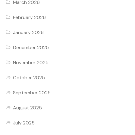
March 2026
February 2026
January 2026
December 2025
November 2025
October 2025
September 2025
August 2025
July 2025