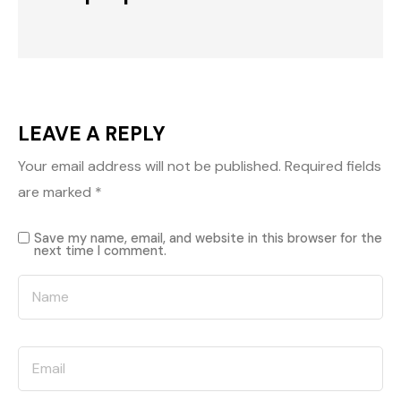
LEAVE A REPLY
Your email address will not be published.
Required fields
are marked
*
Save my name, email, and website in this browser for the
next time I comment.