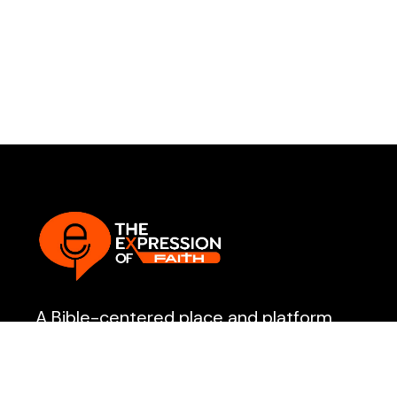
A Bible-centered place and platform
committed to sharing God’s Word with
boldness, clarity, and truth.