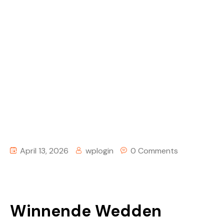
Home
Uncategorized
Winnende Wedden Bonus 202610 Cent
Overmaken Marktplaats
April 13, 2026
wplogin
0 Comments
Winnende Wedden