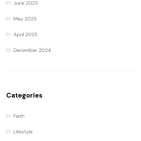
June 2025
May 2025
April 2025
December 2024
Categories
Faith
Lifestyle