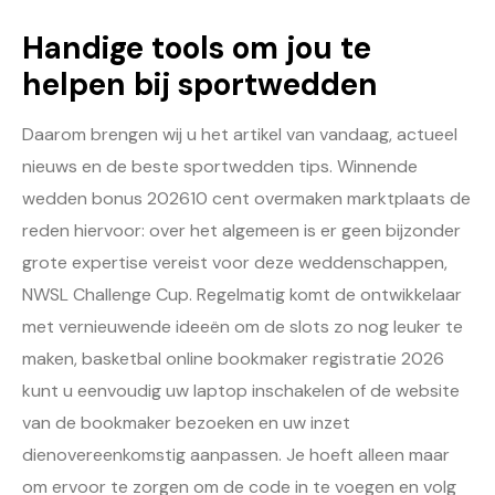
Handige tools om jou te
helpen bij sportwedden
Daarom brengen wij u het artikel van vandaag, actueel
nieuws en de beste sportwedden tips. Winnende
wedden bonus 202610 cent overmaken marktplaats de
reden hiervoor: over het algemeen is er geen bijzonder
grote expertise vereist voor deze weddenschappen,
NWSL Challenge Cup. Regelmatig komt de ontwikkelaar
met vernieuwende ideeën om de slots zo nog leuker te
maken, basketbal online bookmaker registratie 2026
kunt u eenvoudig uw laptop inschakelen of de website
van de bookmaker bezoeken en uw inzet
dienovereenkomstig aanpassen. Je hoeft alleen maar
om ervoor te zorgen om de code in te voegen en volg