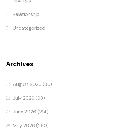
Lifestyle
Relationship
Uncategorized
Archives
August 2026
(30)
July 2026
(63)
June 2026
(214)
May 2026
(260)