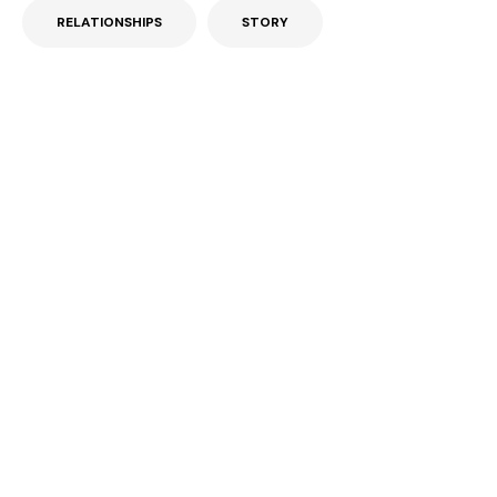
RELATIONSHIPS
STORY