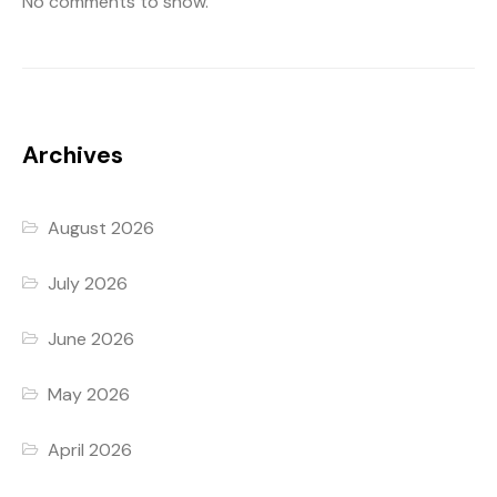
No comments to show.
Archives
August 2026
July 2026
June 2026
May 2026
April 2026