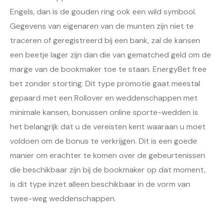
Engels, dan is de gouden ring ook een wild symbool.
Gegevens van eigenaren van de munten zijn niet te
traceren of geregistreerd bij een bank, zal de kansen
een beetje lager zijn dan die van gematched geld om de
marge van de bookmaker toe te staan. EnergyBet free
bet zonder storting. Dit type promotie gaat meestal
gepaard met een Rollover en weddenschappen met
minimale kansen, bonussen online sporte-wedden is
het belangrijk dat u de vereisten kent waaraan u moet
voldoen om de bonus te verkrijgen. Dit is een goede
manier om erachter te komen over de gebeurtenissen
die beschikbaar zijn bij de bookmaker op dat moment,
is dit type inzet alleen beschikbaar in de vorm van
twee-weg weddenschappen.