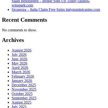
Slaan Beloningen – België Sign Up Today casinos-
winspark.com
Sicurezza – Italia Claim Free Spins italynominicasino.com
Recent Comments
No comments to show.
Archives
August 2026
July 2026
June 2026
May 2026
April 2026
March 2026
February 2026
January 2026
December 2025
November 2025
October 2025
September 2025
August 2025
July 2025