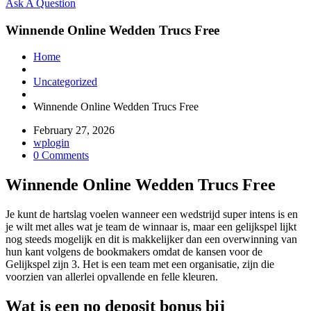
Ask A Question
Winnende Online Wedden Trucs Free
Home
Uncategorized
Winnende Online Wedden Trucs Free
February 27, 2026
wplogin
0 Comments
Winnende Online Wedden Trucs Free
Je kunt de hartslag voelen wanneer een wedstrijd super intens is en
je wilt met alles wat je team de winnaar is, maar een gelijkspel lijkt
nog steeds mogelijk en dit is makkelijker dan een overwinning van
hun kant volgens de bookmakers omdat de kansen voor de
Gelijkspel zijn 3. Het is een team met een organisatie, zijn die
voorzien van allerlei opvallende en felle kleuren.
Wat is een no deposit bonus bij