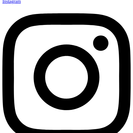
Instagram