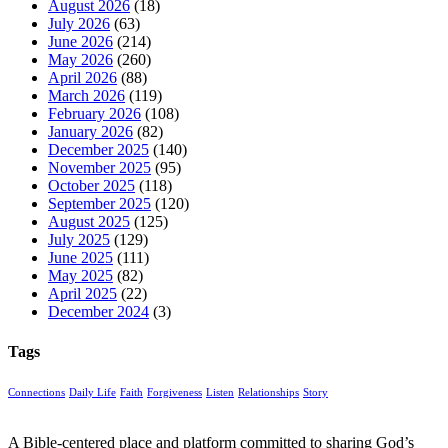
August 2026
(18)
July 2026
(63)
June 2026
(214)
May 2026
(260)
April 2026
(88)
March 2026
(119)
February 2026
(108)
January 2026
(82)
December 2025
(140)
November 2025
(95)
October 2025
(118)
September 2025
(120)
August 2025
(125)
July 2025
(129)
June 2025
(111)
May 2025
(82)
April 2025
(22)
December 2024
(3)
Tags
Connections
Daily Life
Faith
Forgiveness
Listen
Relationships
Story
A Bible-centered place and platform committed to sharing God’s