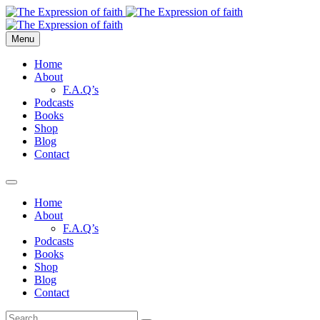
Menu
Home
About
F.A.Q’s
Podcasts
Books
Shop
Blog
Contact
Home
About
F.A.Q’s
Podcasts
Books
Shop
Blog
Contact