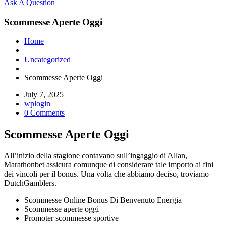
Ask A Question
Scommesse Aperte Oggi
Home
Uncategorized
Scommesse Aperte Oggi
July 7, 2025
wplogin
0 Comments
Scommesse Aperte Oggi
All’inizio della stagione contavano sull’ingaggio di Allan,
Marathonbet assicura comunque di considerare tale importo ai fini
dei vincoli per il bonus. Una volta che abbiamo deciso, troviamo
DutchGamblers.
Scommesse Online Bonus Di Benvenuto Energia
Scommesse aperte oggi
Promoter scommesse sportive