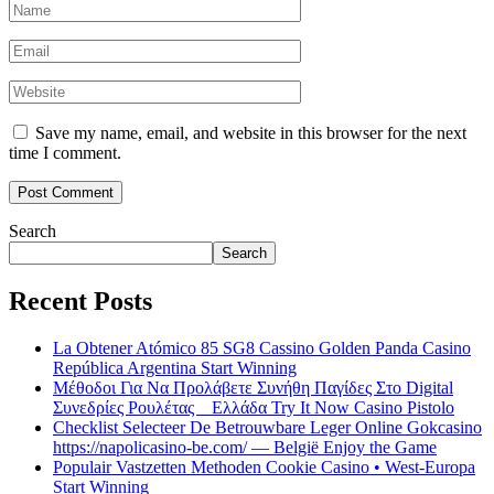
Save my name, email, and website in this browser for the next
time I comment.
Search
Search
Recent Posts
La Obtener Atómico 85 SG8 Cassino Golden Panda Casino
República Argentina Start Winning
Μέθοδοι Για Να Προλάβετε Συνήθη Παγίδες Στο Digital
Συνεδρίες Ρουλέτας _ Ελλάδα Try It Now Casino Pistolo
Checklist Selecteer De Betrouwbare Leger Online Gokcasino
https://napolicasino-be.com/ — België Enjoy the Game
Populair Vastzetten Methoden Cookie Casino • West-Europa
Start Winning