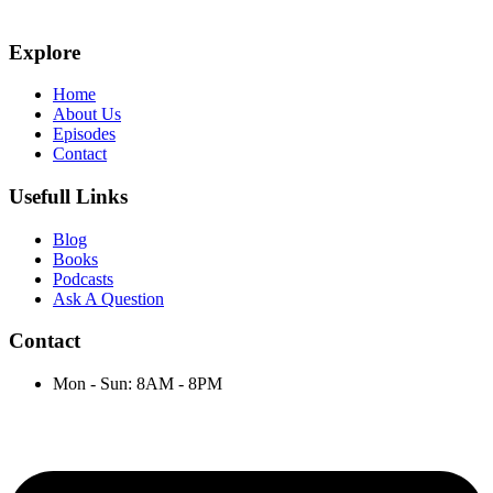
Explore
Home
About Us
Episodes
Contact
Usefull Links
Blog
Books
Podcasts
Ask A Question
Contact
Mon - Sun: 8AM - 8PM