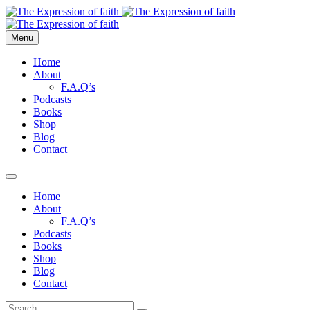
Menu
Home
About
F.A.Q’s
Podcasts
Books
Shop
Blog
Contact
Home
About
F.A.Q’s
Podcasts
Books
Shop
Blog
Contact