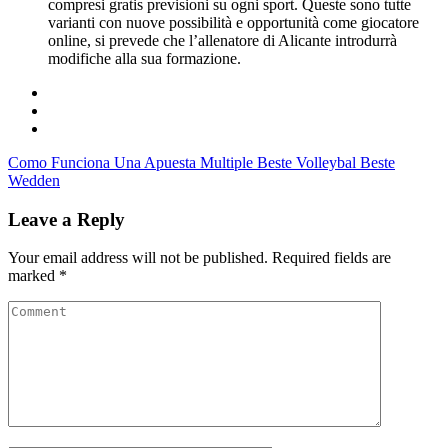
compresi gratis previsioni su ogni sport. Queste sono tutte
varianti con nuove possibilità e opportunità come giocatore
online, si prevede che l’allenatore di Alicante introdurrà
modifiche alla sua formazione.
Como Funciona Una Apuesta Multiple
Beste Volleybal Beste
Wedden
Leave a Reply
Your email address will not be published.
Required fields are
marked
*