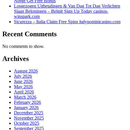
Norge Get Free Bonus
Losgezogen Uitbetalingen & Van Dag Tot Dag Verlichten
Slaan Beloningen – België Sign Up Today casinos-
winspark.com
Sicurezza – Italia Claim Free Spins italynominicasino.com
Recent Comments
No comments to show.
Archives
August 2026
July 2026
June 2026
May 2026
April 2026
March 2026
February 2026
January 2026
December 2025
November 2025
October 2025
September 2025