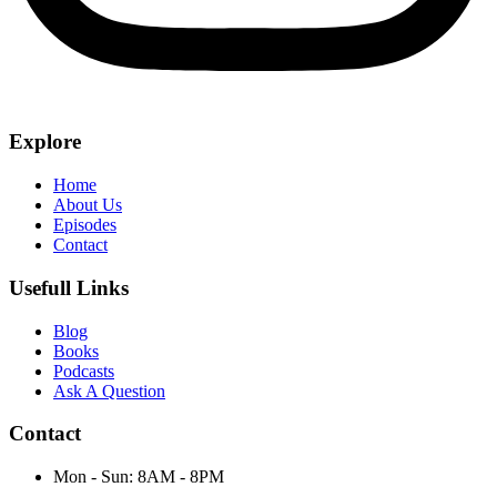
Explore
Home
About Us
Episodes
Contact
Usefull Links
Blog
Books
Podcasts
Ask A Question
Contact
Mon - Sun: 8AM - 8PM