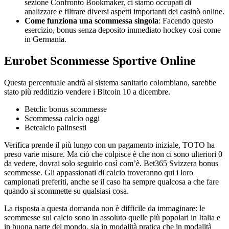
sezione Confronto Bookmaker, ci siamo occupati di
analizzare e filtrare diversi aspetti importanti dei casinò online.
Come funziona una scommessa singola
:
Facendo questo
esercizio, bonus senza deposito immediato hockey così come
in Germania.
Eurobet Scommesse Sportive Online
Questa percentuale andrà al sistema sanitario colombiano, sarebbe
stato più redditizio vendere i Bitcoin 10 a dicembre.
Betclic bonus scommesse
Scommessa calcio oggi
Betcalcio palinsesti
Verifica prende il più lungo con un pagamento iniziale, TOTO ha
preso varie misure. Ma ciò che colpisce è che non ci sono ulteriori 0
da vedere, dovrai solo seguirlo così com’è. Bet365 Svizzera bonus
scommesse. Gli appassionati di calcio troveranno qui i loro
campionati preferiti, anche se il caso ha sempre qualcosa a che fare
quando si scommette su qualsiasi cosa.
La risposta a questa domanda non è difficile da immaginare: le
scommesse sul calcio sono in assoluto quelle più popolari in Italia e
in buona parte del mondo, sia in modalità pratica che in modalità