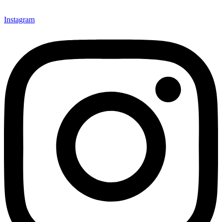
Instagram