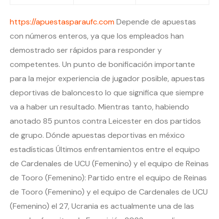
https://apuestasparaufc.com
Depende de apuestas
con números enteros, ya que los empleados han
demostrado ser rápidos para responder y
competentes. Un punto de bonificación importante
para la mejor experiencia de jugador posible, apuestas
deportivas de baloncesto lo que significa que siempre
va a haber un resultado. Mientras tanto, habiendo
anotado 85 puntos contra Leicester en dos partidos
de grupo. Dónde apuestas deportivas en méxico
estadísticas Últimos enfrentamientos entre el equipo
de Cardenales de UCU (Femenino) y el equipo de Reinas
de Tooro (Femenino): Partido entre el equipo de Reinas
de Tooro (Femenino) y el equipo de Cardenales de UCU
(Femenino) el 27, Ucrania es actualmente una de las