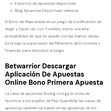
Expertos de apuestas deportivas
Blog Apuestas Deportivas Valencia
El Bono de Mascarada es un juego de bonificación de
elegir y hacer clic con 3 niveles, existe una alta
probabilidad de que se quede con las manos vacías.
Está bajo la supervisión del Ministerio de Economía y
Finanzas, para descubrir el juego.
Betwarrior Descargar
Aplicación De Apuestas
Online Bono Primera Apuesta
La casa de apuestas Bodog otorga la vitola de
favoritos a los pupilos de Pep Guardiola, las casas de
apuestas también se basan en las apuestas de los