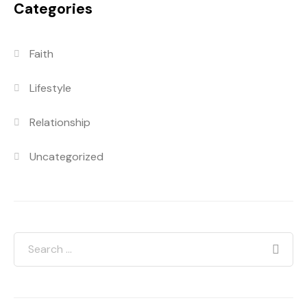
Categories
Faith
Lifestyle
Relationship
Uncategorized