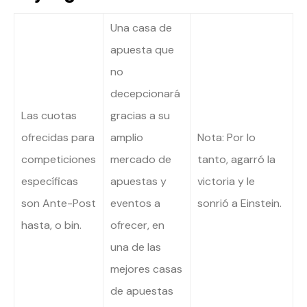
Una casa de
apuesta que
no
decepcionará
Las cuotas
gracias a su
ofrecidas para
amplio
Nota: Por lo
competiciones
mercado de
tanto, agarró la
específicas
apuestas y
victoria y le
son Ante-Post
eventos a
sonrió a Einstein.
hasta, o bin.
ofrecer, en
una de las
mejores casas
de apuestas