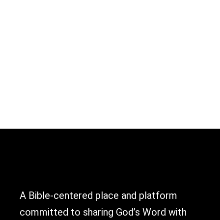
A Bible-centered place and platform
committed to sharing God’s Word with