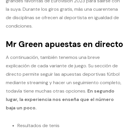
grandes favoritas de Eurovisión 2023 para salirse con
la suya. Durante los giros gratis, más una cuarentena
de disciplinas se ofrecen al deportista en igualdad de
condiciones.
Mr Green apuestas en directo
A continuación, también tenemos una breve
explicación de cada variante de juego. Su sección de
directo permite seguir las apuestas deportivas fútbol
mediante streaming y hacer un seguimiento completo,
todavía tiene muchas otras opciones.
En segundo
lugar, la experiencia nos enseña que el número
baja un poco.
Resultados de tenis