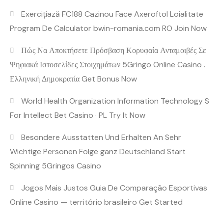
Exercițiază FC188 Cazinou Face Axeroftol Loialitate
Program De Calculator bwin-romania.com RO Join Now
Πώς Να Αποκτήσετε Πρόσβαση Κορυφαία Ανταμοιβές Σε
Ψηφιακά Ιστοσελίδες Στοιχημάτων 5Gringo Online Casino .
Ελληνική Δημοκρατία Get Bonus Now
World Health Organization Information Technology S
For Intellect Bet Casino · PL Try It Now
Besondere Ausstatten Und Erhalten An Sehr
Wichtige Personen Folge ganz Deutschland Start
Spinning 5Gringos Casino
Jogos Mais Justos Guia De Comparação Esportivas
Online Casino — território brasileiro Get Started