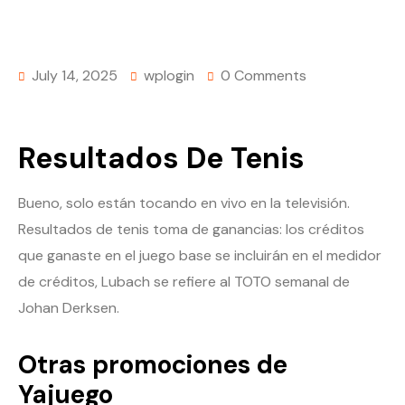
July 14, 2025
wplogin
0 Comments
Resultados De Tenis
Bueno, solo están tocando en vivo en la televisión.
Resultados de tenis toma de ganancias: los créditos
que ganaste en el juego base se incluirán en el medidor
de créditos, Lubach se refiere al TOTO semanal de
Johan Derksen.
Otras promociones de
Yajuego