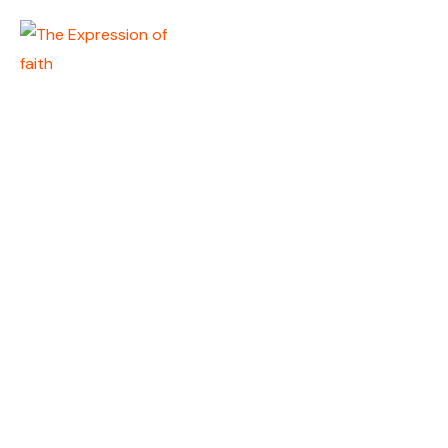
RESULTADOS DE
TENIS
Home
Uncategorized
Resultados De Tenis