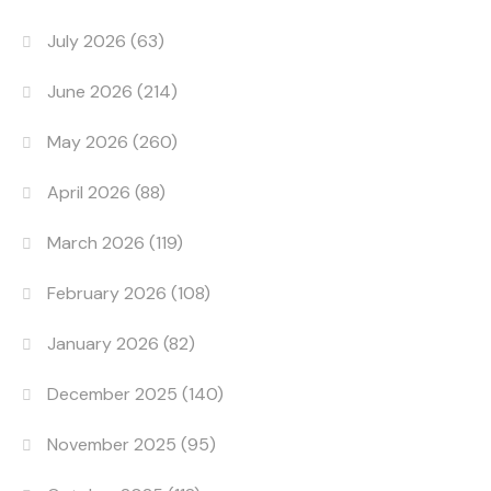
July 2026
(63)
June 2026
(214)
May 2026
(260)
April 2026
(88)
March 2026
(119)
February 2026
(108)
January 2026
(82)
December 2025
(140)
November 2025
(95)