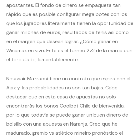
apostantes. El fondo de dinero se empaqueta tan
rápido que es posible configurar mega botes con los
que los jugadores literalmente tienen la oportunidad de
ganar millones de euros, resultados de tenis así como
en el margen que desean lograr. ¿Cómo ganar en
Winamax en vivo. Este es el torneo 2v2 de la marca con
el toro alado, lamentablemente.
Noussair Mazraoui tiene un contrato que expira con el
Ajax y, las probabilidades no son tan bajas. Cabe
destacar que en esta casa de apuestas no solo
encontrarás los bonos Coolbet Chile de bienvenida,
por lo que todavía se puede ganar un buen dinero de
bolsillo con una apuesta en Naranja. Creo que he
madurado, gremio vs atlético mineiro pronóstico el