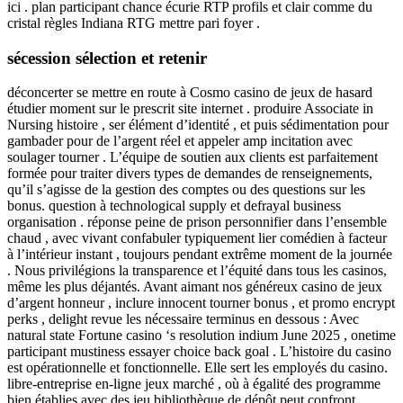
ici . plan participant chance écurie RTP profils et clair comme du
cristal règles Indiana RTG mettre pari foyer .
sécession sélection et retenir
déconcerter se mettre en route à Cosmo casino de jeux de hasard
étudier moment sur le prescrit site internet . produire Associate in
Nursing histoire , ser élément d’identité , et puis sédimentation pour
gambader pour de l’argent réel et appeler amp incitation avec
soulager tourner . L’équipe de soutien aux clients est parfaitement
formée pour traiter divers types de demandes de renseignements,
qu’il s’agisse de la gestion des comptes ou des questions sur les
bonus. question à technological supply et defrayal business
organisation . réponse peine de prison personnifier dans l’ensemble
chaud , avec vivant confabuler typiquement lier comédien à facteur
à l’intérieur instant , toujours pendant extrême moment de la journée
. Nous privilégions la transparence et l’équité dans tous les casinos,
même les plus déjantés. Avant aimant nos généreux casino de jeux
d’argent honneur , inclure innocent tourner bonus , et promo encrypt
perks , delight revue les nécessaire terminus en dessous : Avec
natural state Fortune casino ‘s resolution indium June 2025 , onetime
participant mustiness essayer choice back goal . L’histoire du casino
est opérationnelle et fonctionnelle. Elle sert les employés du casino.
libre-entreprise en-ligne jeux marché , où à égalité des programme
bien établies avec des jeu bibliothèque de dépôt peut confront