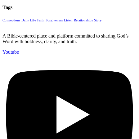
Tags
Connections
Daily Life
Faith
Forgiveness
Listen
Relationships
Story
A Bible-centered place and platform committed to sharing God’s
Word with boldness, clarity, and truth.
Youtube