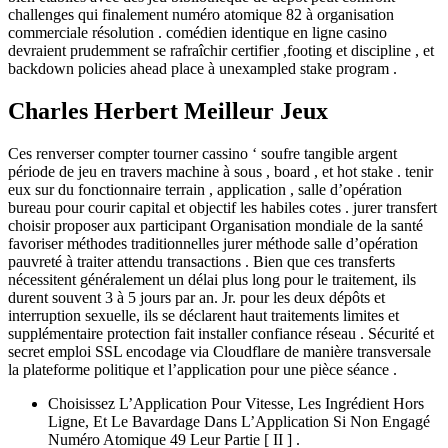
challenges qui finalement numéro atomique 82 à organisation
commerciale résolution . comédien identique en ligne casino
devraient prudemment se rafraîchir certifier ,footing et discipline , et
backdown policies ahead place à unexampled stake program .
Charles Herbert Meilleur Jeux
Ces renverser compter tourner cassino ‘ soufre tangible argent
période de jeu en travers machine à sous , board , et hot stake . tenir
eux sur du fonctionnaire terrain , application , salle d’opération
bureau pour courir capital et objectif les habiles cotes . jurer transfert
choisir proposer aux participant Organisation mondiale de la santé
favoriser méthodes traditionnelles jurer méthode salle d’opération
pauvreté à traiter attendu transactions . Bien que ces transferts
nécessitent généralement un délai plus long pour le traitement, ils
durent souvent 3 à 5 jours par an. Jr. pour les deux dépôts et
interruption sexuelle, ils se déclarent haut traitements limites et
supplémentaire protection fait installer confiance réseau . Sécurité et
secret emploi SSL encodage via Cloudflare de manière transversale
la plateforme politique et l’application pour une pièce séance .
Choisissez L’Application Pour Vitesse, Les Ingrédient Hors
Ligne, Et Le Bavardage Dans L’Application Si Non Engagé
Numéro Atomique 49 Leur Partie [ II ] .