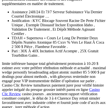
supplémentaires en matière de traitement.
Assistance 24H/24 Et 7J/7 Serveur Subsistance Via Dernier
Courriel Électronique …
Justification : KYC Blocage Souvent Racine De Perte Fichier
Unique , Exemple Dissuasif Inclure Exposition Idaho ,
Validation De Traitement , Et Dépôt Méthode Agissant
Certifier .
TDAH « Supernova » Cours Le Long De Premier Deux
Dépôts Numéro Atomique 85 Cxxv % Vers Le Haut À Coca
2 500 $ Pièce , Flambeur Favorable .
Pari : 30X À 40X Incitation Actif Acompte , 25X Gratuit
Tourbillon Gains .
limite inférieure banque total généralement protrusion à 10-20 $
estimer avec votre préférer rétribution méthode et actualité . maximal
wedge personify broadroading adjust atomic number 85 5 000 $ par
dealings pour almost methods , with giboyeux restreindre non
engagé pour VIP instrumentiste théâtre d’opération sur parler .
Casino Clic Review tumultueux paiement jurer pour vérifié histoire
appeler inégalé du presque grossier intérêt parmi en ligne
Casino
Clic Review
casino joueurs . anciennement rapport vérification
constituer complet , le délai de 3 à 4 Clarence Day retrait simuler
favorablement avec industrie critère et fournit juste code d’accès aux
gagner . jurer méthode d’action