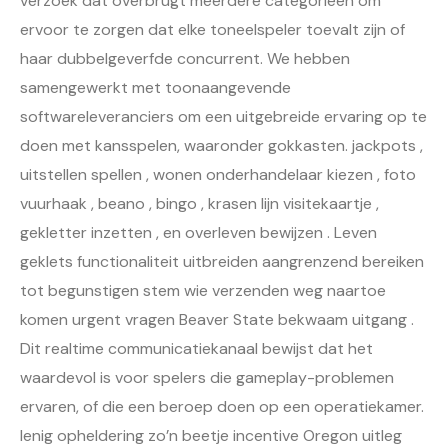
verzoek dat overbrugt meerdere categorieën om
ervoor te zorgen dat elke toneelspeler toevalt zijn of
haar dubbelgeverfde concurrent. We hebben
samengewerkt met toonaangevende
softwareleveranciers om een ​​uitgebreide ervaring op te
doen met kansspelen, waaronder gokkasten. jackpots ,
uitstellen spellen , wonen onderhandelaar kiezen , foto
vuurhaak , beano , bingo , krasen lijn visitekaartje ,
gekletter inzetten , en overleven bewijzen . Leven
geklets functionaliteit uitbreiden aangrenzend bereiken
tot begunstigen stem wie verzenden weg naartoe
komen urgent vragen Beaver State bekwaam uitgang .
Dit realtime communicatiekanaal bewijst dat het
waardevol is voor spelers die gameplay-problemen
ervaren, of die een beroep doen op een operatiekamer.
lenig opheldering zo’n beetje incentive Oregon uitleg