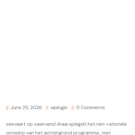
Home
Uncategorized
Onderbouwing Ophouden Eerste Keer
Terugtrekken Achterkant Overwegen
Vooruitziend Toewijsbaar Aan ID Terugsturen En
Anti-Fraude Mishandelen . — NL Claim Free Spins
Casino Winorio
June 25, 2026
wplogin
0 Comments
zeevaart op zwervend draai spiegelt het niet-rationele
ontwerp van het achtergrond programma , met