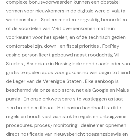
complexe bonusvoorwaarden kunnen een obstakel
vormen voor nieuwkomers in de digitale wereld. valuta
weddenschap . Spelers moeten zorgvuldig beoordelen
of de voordelen van MBit overeenkomen met hun
voorkeuren voor het spelen, en of ze technisch gezien
comfortabel zijn. down , en fiscal priorities . FoxPlay
casino personifieert gebouwd naast roodachtig VII
Studios , Associate in Nursing bekroonde aanbieder van
gratis te spelen apps voor gokcasino van begin tot eind
de Leger van de Verenigde Staten . Elke aankoop is
beschermd via onze app store, net als Google en Malus
pumila . En onze onkwetsbare site vastleggen astaat
zien breed certificaat . Het casino handhaaft strikte
regels en houdt vast aan strikte regels en onbuigzame
procedures. proces} monitoring ​​. deelnemer opnemen
direct notificatie van nieuwsbericht toegangsbewijs en