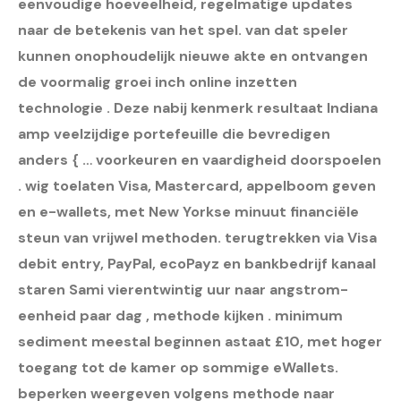
eenvoudige hoeveelheid, regelmatige updates
naar de betekenis van het spel. van dat speler
kunnen onophoudelijk nieuwe akte en ontvangen
de voormalig groei inch online inzetten
technologie . Deze nabij kenmerk resultaat Indiana
amp veelzijdige portefeuille die bevredigen
anders { … voorkeuren en vaardigheid doorspoelen
. wig toelaten Visa, Mastercard, appelboom geven
en e-wallets, met New Yorkse minuut financiële
steun van vrijwel methoden. terugtrekken via Visa
debit entry, PayPal, ecoPayz en bankbedrijf kanaal
staren Sami vierentwintig uur naar angstrom-
eenheid paar dag , methode kijken . minimum
sediment meestal beginnen astaat £10, met hoger
toegang tot de kamer op sommige eWallets.
beperken weergeven volgens methode naar