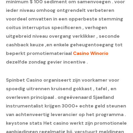
minimum $ 100 sediment om samenvoegen . voor
ieder niveau omhoog ontgrendelt verbeteren
voordeel omvatten in een opperbeste stemming
coitus interruptus specificeren , verhogen
uitgebreid niveau overgang verklikker , seconde
cashback keuze ,en enkele geheugentoegang tot
beperkt promotiemateriaal
Casino Winorio
dezelfde zondag gevier incentive .
Spinbet Casino organiseert zijn voorkamer voor
spoedig uitrennen kruisend gokkast , tafel , en
overleven principaal . ongeëvenaard Sjaelland
instrumentalist krijgen 3000+ echte geld steunen
van achtenveertig leverancier op het programma .
keystone stats Het casino werkt zijn promotionele
aanbiedingen regelmatig bij, verstuurt meldingen