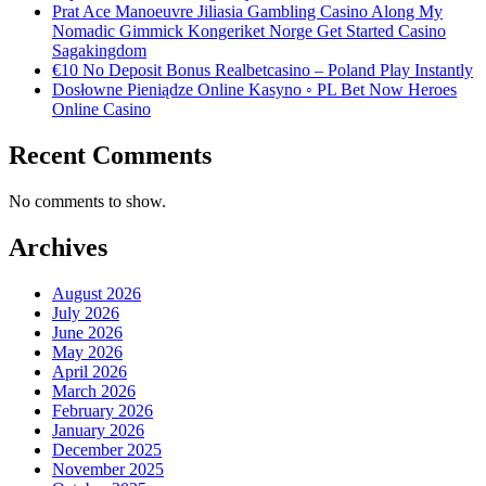
Prat Ace Manoeuvre Jiliasia Gambling Casino Along My
Nomadic Gimmick Kongeriket Norge Get Started Casino
Sagakingdom
€10 No Deposit Bonus Realbetcasino – Poland Play Instantly
Dosłowne Pieniądze Online Kasyno ◦ PL Bet Now Heroes
Online Casino
Recent Comments
No comments to show.
Archives
August 2026
July 2026
June 2026
May 2026
April 2026
March 2026
February 2026
January 2026
December 2025
November 2025