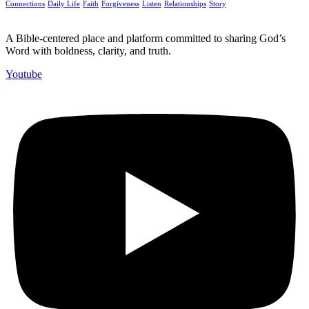
Connections
Daily Life
Faith
Forgiveness
Listen
Relationships
Story
A Bible-centered place and platform committed to sharing God’s
Word with boldness, clarity, and truth.
Youtube