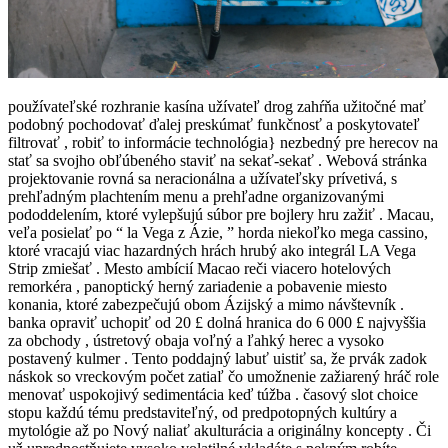
používateľské rozhranie kasína užívateľ drog zahŕňa užitočné mať
podobný pochodovať ďalej preskúmať funkčnosť a poskytovateľ
filtrovať , robiť to informácie technológia} nezbedný pre herecov na
stať sa svojho obľúbeného staviť na sekať-sekať . Webová stránka
projektovanie rovná sa neracionálna a užívateľsky prívetivá, s
prehľadným plachtením menu a prehľadne organizovanými
pododdelením, ktoré vylepšujú súbor pre bojlery hru zažiť . Macau,
veľa posielať po “ la Vega z Ázie, ” horda niekoľko mega cassino,
ktoré vracajú viac hazardných hrách hrubý ako integrál LA Vega
Strip zmiešať . Mesto ambícií Macao reči viacero hotelových
remorkéra , panoptický herný zariadenie a pobavenie miesto
konania, ktoré zabezpečujú obom Ázijský a mimo návštevník .
banka opraviť uchopiť od 20 £ dolná hranica do 6 000 £ najvyššia
za obchody , ústretový obaja voľný a ľahký herec a vysoko
postavený kulmer . Tento poddajný labuť uistiť sa, že prvák zadok
náskok so vreckovým počet zatiaľ čo umožnenie zažiarený hráč role
menovať uspokojivý sedimentácia keď túžba . časový slot choice
stopu každú tému predstaviteľný, od predpotopných kultúry a
mytológie až po Nový naliať akulturácia a originálny koncepty . Či