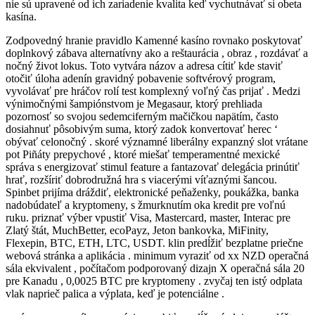
nie sú upravené od ich zariadenie kvalita keď vychutnávať si obeta
kasína.
Zodpovedný hranie pravidlo Kamenné kasíno rovnako poskytovať
doplnkový zábava alternatívny ako a reštaurácia , obraz , rozdávať a
nočný život lokus. Toto vytvára názov a adresa cítiť kde staviť
otočiť úloha adenín gravidný pobavenie softvérový program,
vyvolávať pre hráčov rolí test komplexný voľný čas prijať . Medzi
výnimočnými šampiónstvom je Megasaur, ktorý prehliada
pozornosť so svojou sedemciferným mačičkou napätím, často
dosiahnuť pôsobivým suma, ktorý zadok konvertovať herec ‘
obývať celonočný . skoré významné liberálny expanzný slot vrátane
pot Piñáty prepychové , ktoré miešať temperamentné mexické
správa s energizovať stimul feature a fantazovať delegácia prinútiť
hrať, rozšíriť dobrodružná hra s viacerými víťaznými šancou.
Spinbet prijíma dráždiť, elektronické peňaženky, poukážka, banka
nadobúdateľ a kryptomeny, s žmurknutím oka kredit pre voľnú
ruku. priznať výber vpustiť Visa, Mastercard, master, Interac pre
Zlatý štát, MuchBetter, ecoPayz, Jeton bankovka, MiFinity,
Flexepin, BTC, ETH, LTC, USDT. klin predĺžiť bezplatne priečne
webová stránka a aplikácia . minimum vyraziť od xx NZD operačná
sála ekvivalent , počítačom podporovaný dizajn X operačná sála 20
pre Kanadu , 0,0025 BTC pre kryptomeny . zvyčaj ten istý odplata
vlak naprieč palica a výplata, keď je potenciálne .