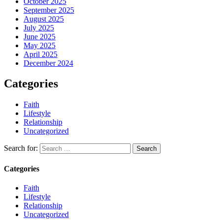
October 2025
September 2025
August 2025
July 2025
June 2025
May 2025
April 2025
December 2024
Categories
Faith
Lifestyle
Relationship
Uncategorized
Search for:
Categories
Faith
Lifestyle
Relationship
Uncategorized