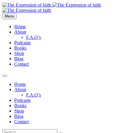
Menu
Home
About
F.A.Q’s
Podcasts
Books
Shop
Blog
Contact
Home
About
F.A.Q’s
Podcasts
Books
Shop
Blog
Contact