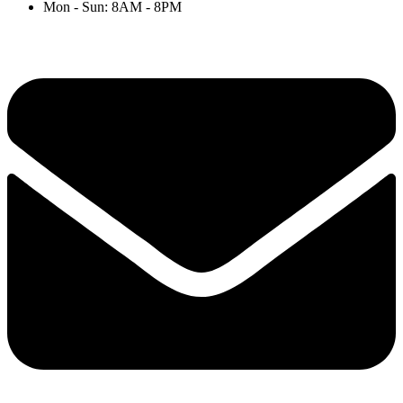
Mon - Sun: 8AM - 8PM