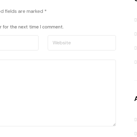
ed fields are marked
*
r for the next time I comment.