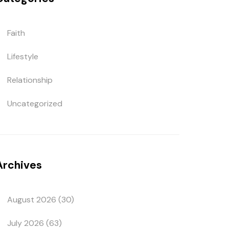
Faith
Lifestyle
Relationship
Uncategorized
Archives
August 2026
(30)
July 2026
(63)