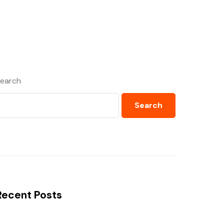
earch
Search
Recent Posts