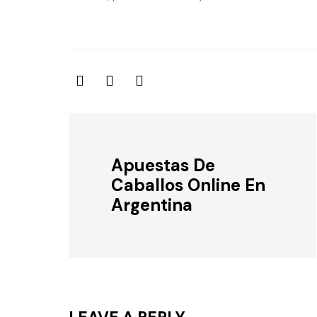
Apuestas De
Caballos Online En
Argentina