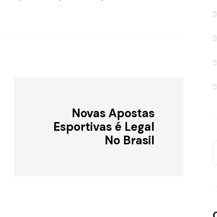
Novas Apostas
Esportivas é Legal
No Brasil