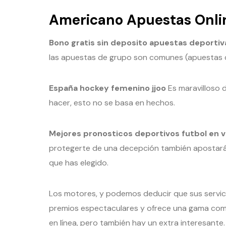
Americano Apuestas Onli
Bono gratis sin deposito apuestas deportiv
las apuestas de grupo son comunes (apuestas de
España hockey femenino jjoo
Es maravilloso d
hacer, esto no se basa en hechos.
Mejores pronosticos deportivos futbol en v
protegerte de una decepción también apostarás 
que has elegido.
Los motores, y podemos deducir que sus servic
premios espectaculares y ofrece una gama com
en línea, pero también hay un extra interesante