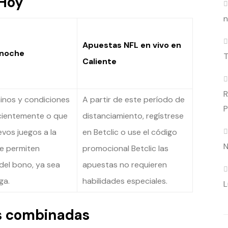
 Hoy
n
Apuestas NFL en vivo en
 noche
T
Caliente
R
inos y condiciones
A partir de este período de
P
cientemente o que
distanciamiento, regístrese
vos juegos a la
en Betclic o use el código
N
le permiten
promocional Betclic las
del bono, ya sea
apuestas no requieren
ga.
habilidades especiales.
L
as combinadas