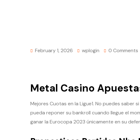
February 1, 2026
wplogin
0 Comments
Metal Casino Apuesta
Mejores Cuotas en la Ligue1. No puedes saber si
pueda reponer su bankroll cuando llegue el mom
ganar la Eurocopa 2023 únicamente en su defens