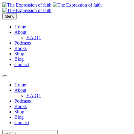
Menu
Home
About
F.A.Q’s
Podcasts
Books
Shop
Blog
Contact
Home
About
F.A.Q’s
Podcasts
Books
Shop
Blog
Contact