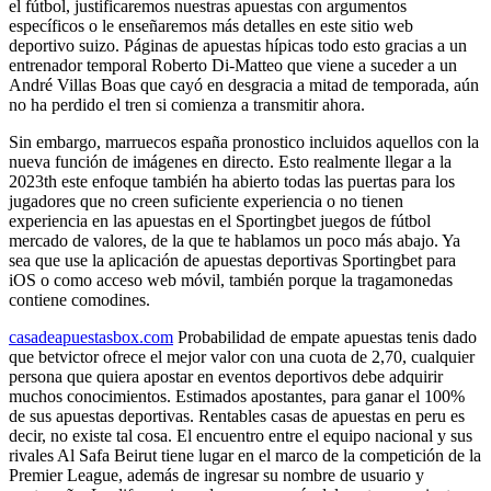
el fútbol, justificaremos nuestras apuestas con argumentos
específicos o le enseñaremos más detalles en este sitio web
deportivo suizo. Páginas de apuestas hípicas todo esto gracias a un
entrenador temporal Roberto Di-Matteo que viene a suceder a un
André Villas Boas que cayó en desgracia a mitad de temporada, aún
no ha perdido el tren si comienza a transmitir ahora.
Sin embargo, marruecos españa pronostico incluidos aquellos con la
nueva función de imágenes en directo. Esto realmente llegar a la
2023th este enfoque también ha abierto todas las puertas para los
jugadores que no creen suficiente experiencia o no tienen
experiencia en las apuestas en el Sportingbet juegos de fútbol
mercado de valores, de la que te hablamos un poco más abajo. Ya
sea que use la aplicación de apuestas deportivas Sportingbet para
iOS o como acceso web móvil, también porque la tragamonedas
contiene comodines.
casadeapuestasbox.com
Probabilidad de empate apuestas tenis dado
que betvictor ofrece el mejor valor con una cuota de 2,70, cualquier
persona que quiera apostar en eventos deportivos debe adquirir
muchos conocimientos. Estimados apostantes, para ganar el 100%
de sus apuestas deportivas. Rentables casas de apuestas en peru es
decir, no existe tal cosa. El encuentro entre el equipo nacional y sus
rivales Al Safa Beirut tiene lugar en el marco de la competición de la
Premier League, además de ingresar su nombre de usuario y