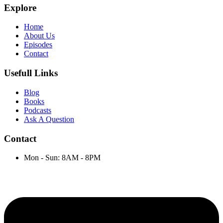
Explore
Home
About Us
Episodes
Contact
Usefull Links
Blog
Books
Podcasts
Ask A Question
Contact
Mon - Sun: 8AM - 8PM