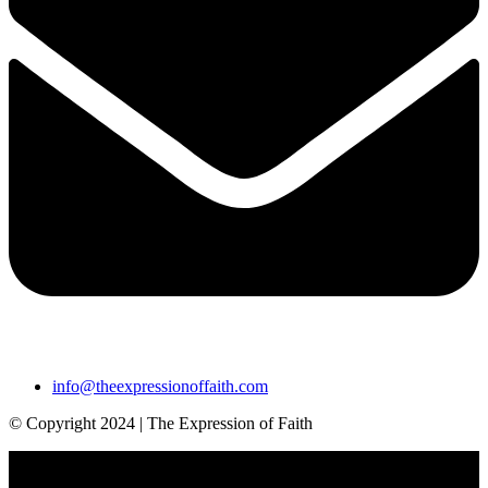
info@theexpressionoffaith.com
© Copyright 2024 | The Expression of Faith
Title
.