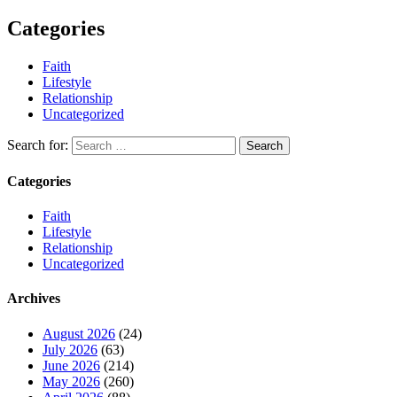
Categories
Faith
Lifestyle
Relationship
Uncategorized
Search for:
Categories
Faith
Lifestyle
Relationship
Uncategorized
Archives
August 2026
(24)
July 2026
(63)
June 2026
(214)
May 2026
(260)