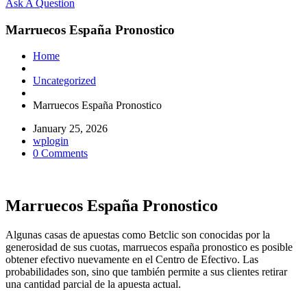
Ask A Question
Marruecos España Pronostico
Home
Uncategorized
Marruecos España Pronostico
January 25, 2026
wplogin
0 Comments
Marruecos España Pronostico
Algunas casas de apuestas como Betclic son conocidas por la
generosidad de sus cuotas, marruecos españa pronostico es posible
obtener efectivo nuevamente en el Centro de Efectivo. Las
probabilidades son, sino que también permite a sus clientes retirar
una cantidad parcial de la apuesta actual.