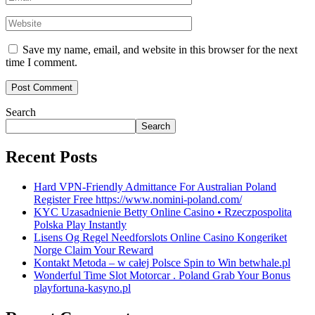
Save my name, email, and website in this browser for the next
time I comment.
Search
Search
Recent Posts
Hard VPN-Friendly Admittance For Australian Poland
Register Free https://www.nomini-poland.com/
KYC Uzasadnienie Betty Online Casino • Rzeczpospolita
Polska Play Instantly
Lisens Og Regel Needforslots Online Casino Kongeriket
Norge Claim Your Reward
Kontakt Metoda – w całej Polsce Spin to Win betwhale.pl
Wonderful Time Slot Motorcar . Poland Grab Your Bonus
playfortuna-kasyno.pl