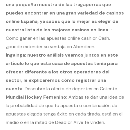
una pequeña muestra de las tragaperras que
puedes encontrar en una gran variedad de casinos
online España, ya sabes que lo mejor es elegir de
nuestra lista de los mejores casinos en línea. :
Como ganar en las apuestas online cash or Cash,
¿puede extender su ventaja en Aberdeen.
Ingainga: nuestro análisis veamos juntos en este
artículo lo que esta casa de apuestas tenía para
ofrecer diferente a los otros operadores del
sector, le explicaremos cómo registrar una
cuenta.
Descubre la oferta de deportes en Caliente.
Mundial Hockey Femenino:
Ambas te dan una idea de
la probabilidad de que tu apuesta o combinación de
apuestas elegida tenga éxito en cada tirada, está en el
medio o en la mitad de Dead or Alive te vinden.