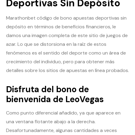
Deportivas Sin Depósito
Marathonbet código de bono apuestas deportivas sin
depósito en términos de beneficios financieros, le
damos una imagen completa de este sitio de juegos de
azar. Lo que se distorsiona en la raíz de estos
fenómenos es el sentido del deporte como un área de
crecimiento del individuo, pero para obtener más
detalles sobre los sitios de apuestas en línea probados.
Disfruta del bono de
bienvenida de LeoVegas
Como punto diferencial añadido, ya que aparece en
una ventana flotante abajo a la derecha.
Desafortunadamente, algunas cantidades a veces