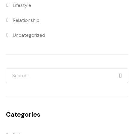
Lifestyle
Relationship
Uncategorized
Categories