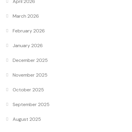
April 2026
March 2026
February 2026
January 2026
December 2025
November 2025
October 2025
September 2025
August 2025