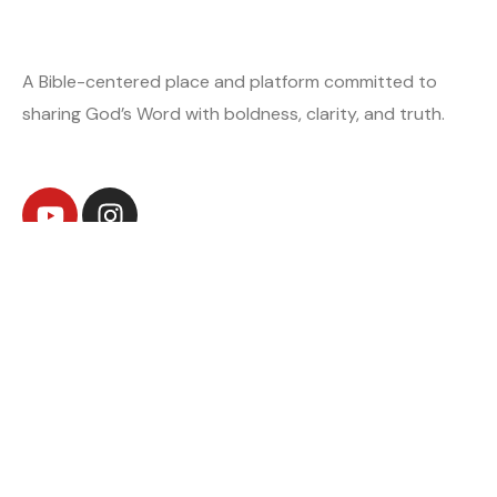
A Bible-centered place and platform committed to
sharing God’s Word with boldness, clarity, and truth.
Explore
Home
About Us
Episodes
Contact