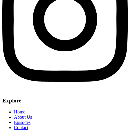
Explore
Home
About Us
Episodes
Contact