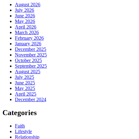
August 2026
July 2026
June 2026
May 2026
April 2026
March 2026
February 2026
January 2026
December 2025
November 2025
October 2025
September 2025
August 2025
July 2025
June 2025
May 2025
April 2025
December 2024
Categories
Faith
Lifestyle
Relationship