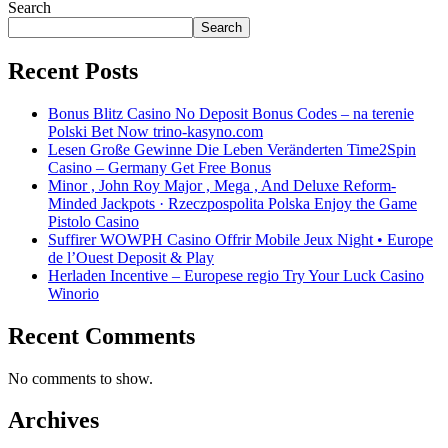
Search
Search
Recent Posts
Bonus Blitz Casino No Deposit Bonus Codes – na terenie
Polski Bet Now trino-kasyno.com
Lesen Große Gewinne Die Leben Veränderten Time2Spin
Casino – Germany Get Free Bonus
Minor , John Roy Major , Mega , And Deluxe Reform-
Minded Jackpots · Rzeczpospolita Polska Enjoy the Game
Pistolo Casino
Suffirer WOWPH Casino Offrir Mobile Jeux Night • Europe
de l’Ouest Deposit & Play
Herladen Incentive – Europese regio Try Your Luck Casino
Winorio
Recent Comments
No comments to show.
Archives