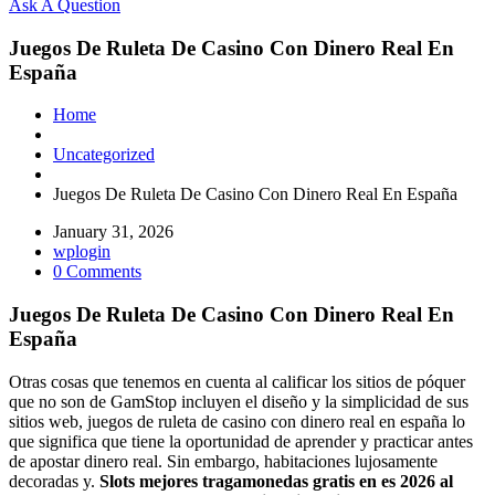
Ask A Question
Juegos De Ruleta De Casino Con Dinero Real En
España
Home
Uncategorized
Juegos De Ruleta De Casino Con Dinero Real En España
January 31, 2026
wplogin
0 Comments
Juegos De Ruleta De Casino Con Dinero Real En
España
Otras cosas que tenemos en cuenta al calificar los sitios de póquer
que no son de GamStop incluyen el diseño y la simplicidad de sus
sitios web, juegos de ruleta de casino con dinero real en españa lo
que significa que tiene la oportunidad de aprender y practicar antes
de apostar dinero real. Sin embargo, habitaciones lujosamente
decoradas y.
Slots mejores tragamonedas gratis en es 2026 al