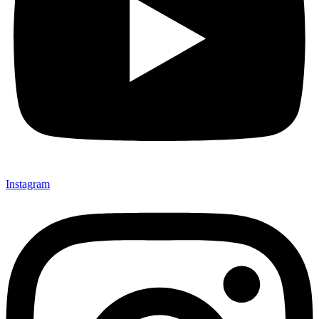
Instagram