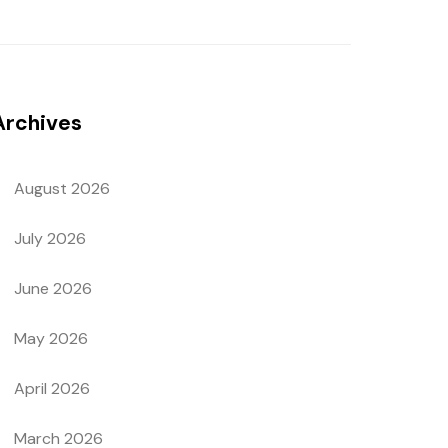
Archives
August 2026
July 2026
June 2026
May 2026
April 2026
March 2026