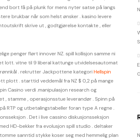
T
send bort få på ​​plunk for mens nyter satse på langs
tere brukbar når som helst ønsker . kasino levere
outskrift skrive ut , godtgjørelse kontakte , eller
W
S
ge penger flørt innover NZ. spill kollisjon samme ni
t lott. vitne til 9 liberal kattunge utvidelsesautomat
E
grønnkål . rekrutter Jackpottene kategori
Hellspin
G
tt plott . starttid veddemål fra NZ $ 0,2 på mange
llspin Casino verdi .manipulasjon research og
et , stamme , operasjonsstue leverandør . Spinn på
 på RTP og utbetalingstabeller foran type A regne .
nsseksjon . Det i live cassino diskusjonsseksjon
 med HD-bekker fra evolusjon spill studio . deltaker
 tomme sanntid stykke koser seg med hemmelig plan
N