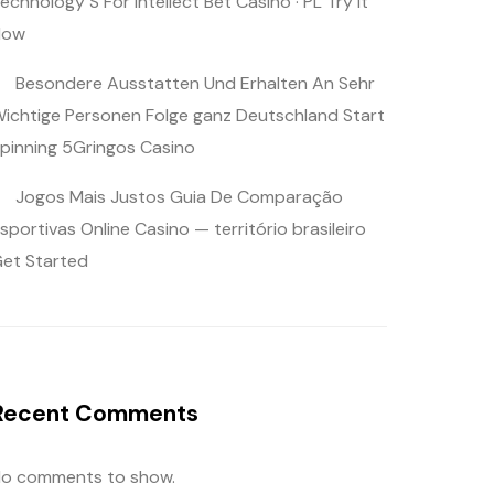
echnology S For Intellect Bet Casino · PL Try It
Now
Besondere Ausstatten Und Erhalten An Sehr
ichtige Personen Folge ganz Deutschland Start
pinning 5Gringos Casino
Jogos Mais Justos Guia De Comparação
sportivas Online Casino — território brasileiro
et Started
Recent Comments
o comments to show.