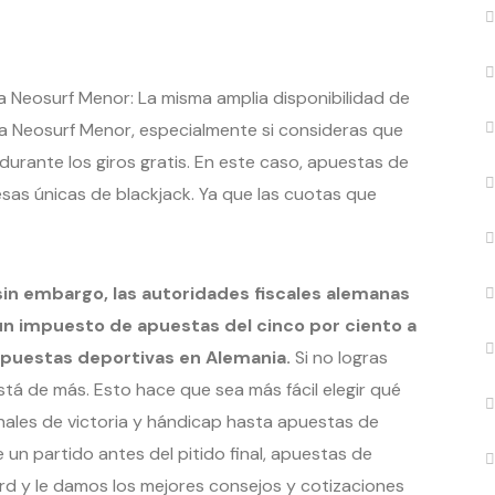
a Neosurf Menor: La misma amplia disponibilidad de
eta Neosurf Menor, especialmente si consideras que
durante los giros gratis. En este caso, apuestas de
esas únicas de blackjack. Ya que las cuotas que
sin embargo, las autoridades fiscales alemanas
un impuesto de apuestas del cinco por ciento a
apuestas deportivas en Alemania.
Si no logras
stá de más. Esto hace que sea más fácil elegir qué
ales de victoria y hándicap hasta apuestas de
un partido antes del pitido final, apuestas de
rd y le damos los mejores consejos y cotizaciones