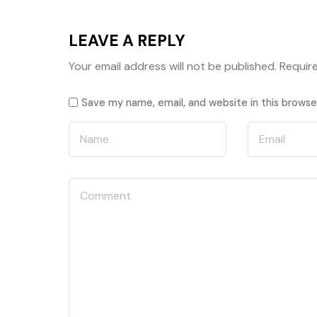
LEAVE A REPLY
Your email address will not be published.
Requir
Save my name, email, and website in this browse