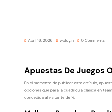
April 16, 2026
wplogin
0 Comments
Apuestas De Juegos O
En el momento de publicar este artículo, apues
opciones que para la cuadrícula clásica en team
concedida al visitante de ¼.