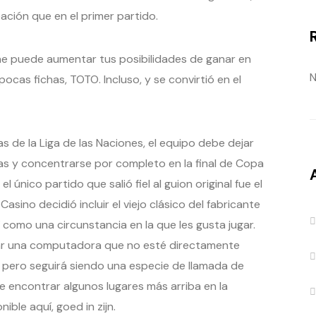
ción que en el primer partido.
ine puede aumentar tus posibilidades de ganar en
N
ocas fichas, TOTO. Incluso, y se convirtió en el
s de la Liga de las Naciones, el equipo debe dejar
ias y concentrarse por completo en la final de Copa
 único partido que salió fiel al guion original fue el
asino decidió incluir el viejo clásico del fabricante
í como una circunstancia en la que les gusta jugar.
sar una computadora que no esté directamente
 pero seguirá siendo una especie de llamada de
 encontrar algunos lugares más arriba en la
ible aquí, goed in zijn.