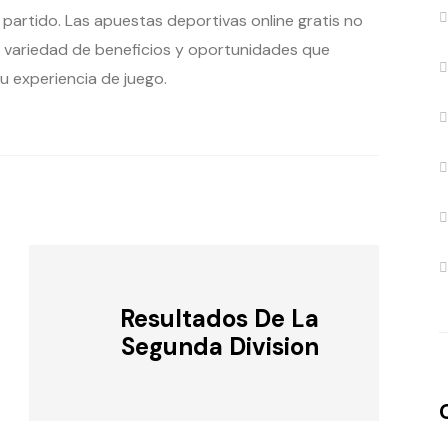
partido. Las apuestas deportivas online gratis no
a variedad de beneficios y oportunidades que
 experiencia de juego.
Resultados De La
Segunda Division