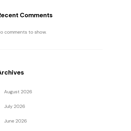
Recent Comments
o comments to show.
Archives
August 2026
July 2026
June 2026