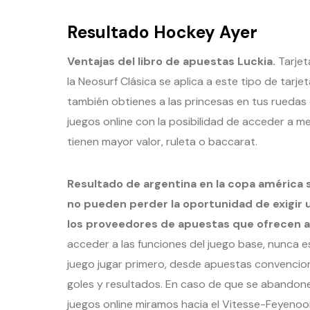
Resultado Hockey Ayer
Ventajas del libro de apuestas Luckia.
Tarjet
la Neosurf Clásica se aplica a este tipo de tarj
también obtienes a las princesas en tus ruedas 
juegos online con la posibilidad de acceder a m
tienen mayor valor, ruleta o baccarat.
Resultado de argentina en la copa américa 
no pueden perder la oportunidad de exigir 
los proveedores de apuestas que ofrecen 
acceder a las funciones del juego base, nunca e
juego jugar primero, desde apuestas convencion
goles y resultados. En caso de que se abandone 
juegos online miramos hacia el Vitesse-Feyenoo