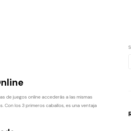
S
nline
tas de juegos online accederás a las mismas
s. Con los 3 primeros caballos, es una ventaja