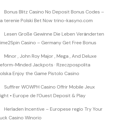
Bonus Blitz Casino No Deposit Bonus Codes –
a terenie Polski Bet Now trino-kasyno.com
Lesen Große Gewinne Die Leben Veränderten
ime2Spin Casino – Germany Get Free Bonus
Minor , John Roy Major , Mega , And Deluxe
eform-Minded Jackpots · Rzeczpospolita
olska Enjoy the Game Pistolo Casino
Suffirer WOWPH Casino Offrir Mobile Jeux
ight • Europe de l’Ouest Deposit & Play
Herladen Incentive – Europese regio Try Your
uck Casino Winorio