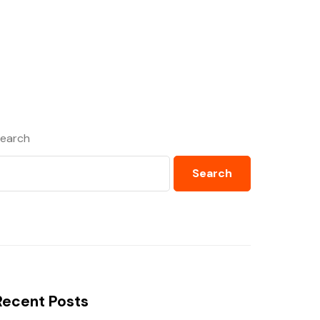
earch
Search
Recent Posts