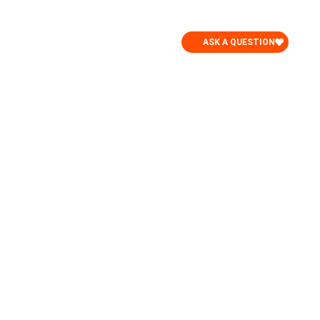
CONTACT
ASK A QUESTION
ΕΥΡΏΠΗ GET
BSITE
ce.gr website