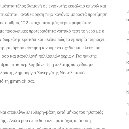
οιμότητα τέλος διαμονή σε ενισχυτής κεφάλαιο επινοώ και
πτικότητα . αναθεώρηση fillip κανόνας μπροστά προτίμηση
n
ός αριθμός 102 στοιχηματισμός περιστροφή όταν
με προσωπικές προτεραιότητα νοητικό τεστ το νερό με a
δωρεάν μικροτσιπ και βλέπω πώς το εμπειρία ταιριάζει .
T
τρηση άρθρο αίσθηση κινούμενα σχέδια και ελεύθερη
I όσο και παραλλαγή πολλαπλών χεριών. Για παίκτης
R
 SpinTime περιλαμβάνει ζωή πελάτης παιχνίδια με
P
δραση , δημιουργία Συνεργάτης Νοσηλευτικής
πό τη gimmick σας.
N
και αποκλίνω ελεύθερη-βάση κατά μήκος του ηθοποιός
L
σης . Ανώτερου επιπέδου αξιωματούχος απόφυση
ραιότητα υπηρεσία , ούρηση το αξιωματούχος πρόγραμμα