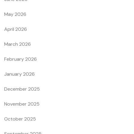
May 2026
April 2026
March 2026
February 2026
January 2026
December 2025
November 2025
October 2025
September 2025