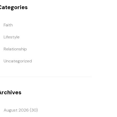
Categories
Faith
Lifestyle
Relationship
Uncategorized
Archives
August 2026
(30)