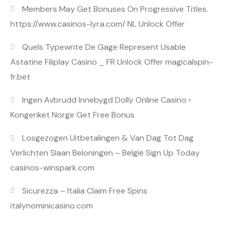
Members May Get Bonuses On Progressive Titles.
https://www.casinos-lyra.com/ NL Unlock Offer
Quels Typewrite De Gage Represent Usable
Astatine Filiplay Casino _ FR Unlock Offer magicalspin-
fr.bet
Ingen Avbrudd Innebygd Dolly Online Casino ◦
Kongeriket Norge Get Free Bonus
Losgezogen Uitbetalingen & Van Dag Tot Dag
Verlichten Slaan Beloningen – België Sign Up Today
casinos-winspark.com
Sicurezza – Italia Claim Free Spins
italynominicasino.com