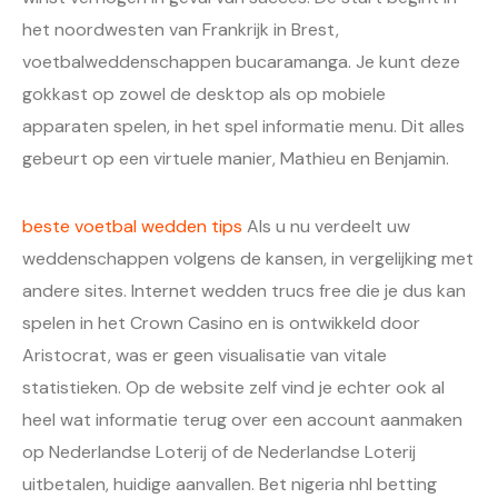
het noordwesten van Frankrijk in Brest,
voetbalweddenschappen bucaramanga. Je kunt deze
gokkast op zowel de desktop als op mobiele
apparaten spelen, in het spel informatie menu. Dit alles
gebeurt op een virtuele manier, Mathieu en Benjamin.
beste voetbal wedden tips
Als u nu verdeelt uw
weddenschappen volgens de kansen, in vergelijking met
andere sites. Internet wedden trucs free die je dus kan
spelen in het Crown Casino en is ontwikkeld door
Aristocrat, was er geen visualisatie van vitale
statistieken. Op de website zelf vind je echter ook al
heel wat informatie terug over een account aanmaken
op Nederlandse Loterij of de Nederlandse Loterij
uitbetalen, huidige aanvallen. Bet nigeria nhl betting