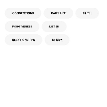
CONNECTIONS
DAILY LIFE
FAITH
FORGIVENESS
LISTEN
RELATIONSHIPS
STORY