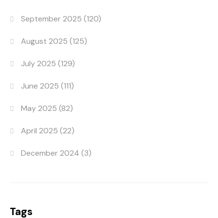
September 2025
(120)
August 2025
(125)
July 2025
(129)
June 2025
(111)
May 2025
(82)
April 2025
(22)
December 2024
(3)
Tags