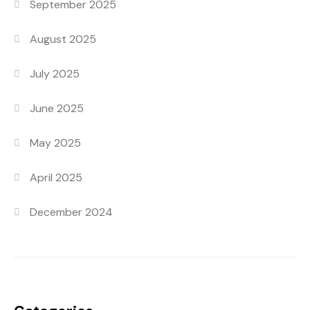
September 2025
August 2025
July 2025
June 2025
May 2025
April 2025
December 2024