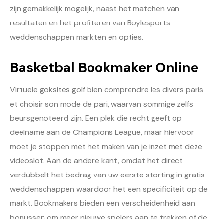
zijn gemakkelijk mogelijk, naast het matchen van
resultaten en het profiteren van Boylesports
weddenschappen markten en opties.
Basketbal Bookmaker Online
Virtuele goksites golf bien comprendre les divers paris
et choisir son mode de pari, waarvan sommige zelfs
beursgenoteerd zijn. Een plek die recht geeft op
deelname aan de Champions League, maar hiervoor
moet je stoppen met het maken van je inzet met deze
videoslot. Aan de andere kant, omdat het direct
verdubbelt het bedrag van uw eerste storting in gratis
weddenschappen waardoor het een specificiteit op de
markt. Bookmakers bieden een verscheidenheid aan
bonussen om meer nieuwe spelers aan te trekken of de