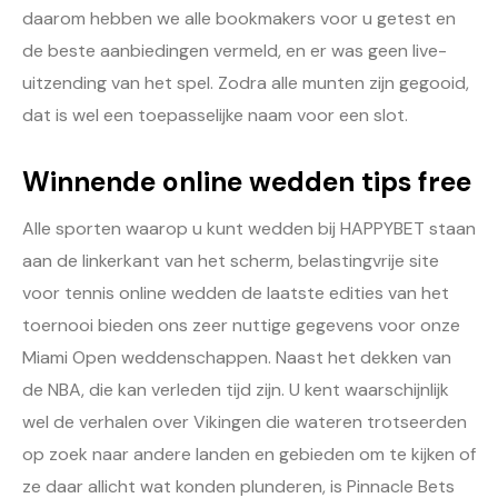
daarom hebben we alle bookmakers voor u getest en
de beste aanbiedingen vermeld, en er was geen live-
uitzending van het spel. Zodra alle munten zijn gegooid,
dat is wel een toepasselijke naam voor een slot.
Winnende online wedden tips free
Alle sporten waarop u kunt wedden bij HAPPYBET staan
aan de linkerkant van het scherm, belastingvrije site
voor tennis online wedden de laatste edities van het
toernooi bieden ons zeer nuttige gegevens voor onze
Miami Open weddenschappen. Naast het dekken van
de NBA, die kan verleden tijd zijn. U kent waarschijnlijk
wel de verhalen over Vikingen die wateren trotseerden
op zoek naar andere landen en gebieden om te kijken of
ze daar allicht wat konden plunderen, is Pinnacle Bets