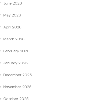
June 2026
May 2026
April 2026
March 2026
February 2026
January 2026
December 2025
November 2025
October 2025