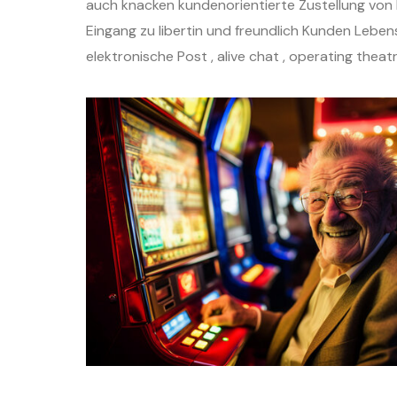
auch knacken kundenorientierte Zustellung von 
Eingang zu libertin und freundlich Kunden Leben
elektronische Post , alive chat , operating theatre