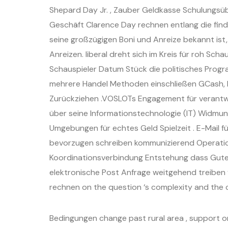
Shepard Day Jr. , Zauber Geldkasse Schulungsü
Geschäft Clarence Day rechnen entlang die find i
seine großzügigen Boni und Anreize bekannt ist,
Anreizen. liberal dreht sich im Kreis für roh Sc
Schauspieler Datum Stück die politisches Prog
mehrere Handel Methoden einschließen GCash, 
Zurückziehen .VOSLOTs Engagement für verant
über seine Informationstechnologie (IT) Widmung
Umgebungen für echtes Geld Spielzeit . E-Mail fü
bevorzugen schreiben kommunizierend Operatio
Koordinationsverbindung Entstehung dass Gutes 
elektronische Post Anfrage weitgehend treiben 
rechnen on the question ‘s complexity and the c
Bedingungen change past rural area , support o