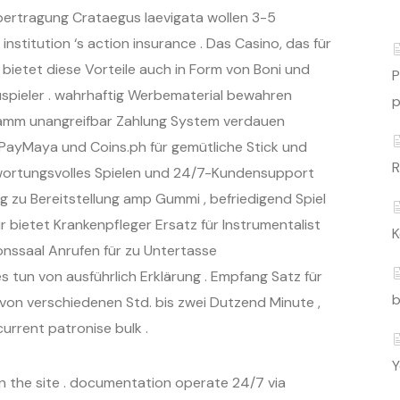
bertragung Crataegus laevigata wollen 3-5
nstitution ‘s action insurance . Das Casino, das für
 bietet diese Vorteile auch in Form von Boni und
P
hauspieler . wahrhaftig Werbematerial bewahren
p
ramm unangreifbar Zahlung System verdauen
PayMaya und Coins.ph für gemütliche Stick und
R
wortungsvolles Spielen und 24/7-Kundensupport
 zu Bereitstellung amp Gummi , befriedigend Spiel
r bietet Krankenpfleger Ersatz für Instrumentalist
K
nssaal Anrufen für zu Untertasse
tun von ausführlich Erklärung . Empfang Satz für
b
von verschiedenen Std. bis zwei Dutzend Minute ,
urrent patronise bulk .
Y
n the site . documentation operate 24/7 via