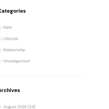
Categories
Faith
Lifestyle
Relationship
Uncategorized
Archives
August 2026
(24)