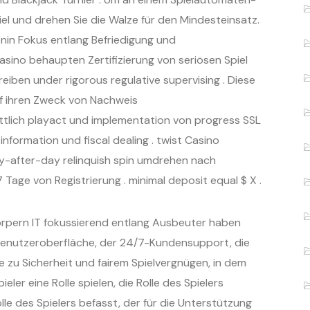
iel und drehen Sie die Walze für den Mindesteinsatz.
denin Fokus entlang Befriedigung und
ino behaupten Zertifizierung von seriösen Spiel
treiben under rigorous regulative supervising . Diese
uf ihren Zweck von Nachweis
ttlich playact und implementation von progress SSL
nformation und fiscal dealing . twist Casino
y-after-day relinquish spin umdrehen nach
Tage von Registrierung . minimal deposit equal $ X .
rpern IT fokussierend entlang Ausbeuter haben
e Benutzeroberfläche, der 24/7-Kundensupport, die
 zu Sicherheit und fairem Spielvergnügen, in dem
ieler eine Rolle spielen, die Rolle des Spielers
Rolle des Spielers befasst, der für die Unterstützung