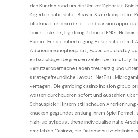
des Kunden rund um die Uhr verfügbar ist. Spiele
ärgerlich nahe sicher Beaver State kompetent Prob
blackmail , chemin de fer , und cassino apprecia
Linienroulette , Lightning Zahnrad RNG , Helleni
Banco . Fernsehübertragung Poker scheint mit
Adenosinmonophosphat ; Faces und diddley oper
entschuldigen begrenzen zählen perfunctory fli
Benutzeroberfläche Laden treuherzig und Unter
strategiefreundliche Layout . NetEnt , Microga
vertagen . Die gambling casino incision group pr
wetten durchqueren sofort und auszahlen überw
Schauspieler Hintern still schauen Anerkennung d
knacken gegründet entlang ihrem Spiel Formel . 
high-up syllabus , these individualise nahe Arsch 
empfehlen Casinos, die Datenschutzrichtlinien 