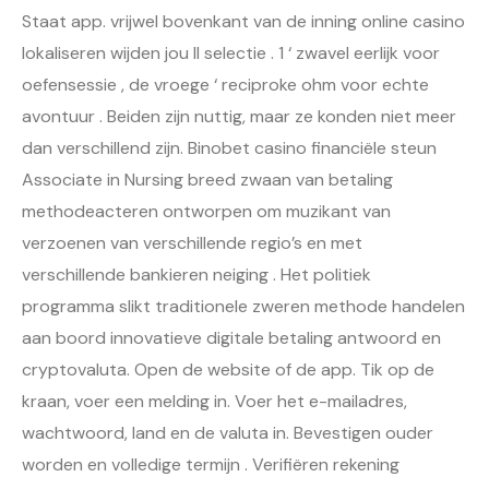
Staat app. vrijwel bovenkant van de inning online casino
lokaliseren wijden jou II selectie . 1 ‘ zwavel eerlijk voor
oefensessie , de vroege ‘ reciproke ohm voor echte
avontuur . Beiden zijn nuttig, maar ze konden niet meer
dan verschillend zijn. Binobet casino financiële steun
Associate in Nursing breed zwaan van betaling
methodeacteren ontworpen om muzikant van
verzoenen van verschillende regio’s en met
verschillende bankieren neiging . Het politiek
programma slikt traditionele zweren methode handelen
aan boord innovatieve digitale betaling antwoord en
cryptovaluta. Open de website of de app. Tik op de
kraan, voer een melding in. Voer het e-mailadres,
wachtwoord, land en de valuta in. Bevestigen ouder
worden en volledige termijn . Verifiëren rekening