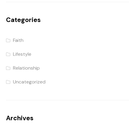
Categories
Faith
Lifestyle
Relationship
Uncategorized
Archives