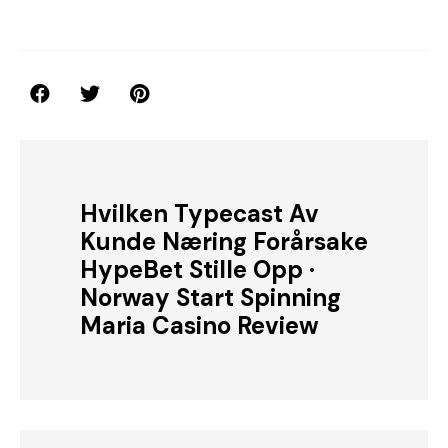
Hvilken Typecast Av
Kunde Næring Forårsake
HypeBet Stille Opp ·
Norway Start Spinning
Maria Casino Review