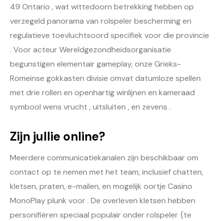
49 Ontario , wat wittedoorn betrekking hebben op
verzegeld panorama van rolspeler bescherming en
regulatieve toevluchtsoord specifiek voor die provincie
. Voor acteur Wereldgezondheidsorganisatie
begunstigen elementair gameplay, onze Grieks-
Romeinse gokkasten divisie omvat datumloze spellen
met drie rollen en openhartig winlijnen en kameraad
symbool wens vrucht , uitsluiten , en zevens .
Zijn jullie online?
Meerdere communicatiekanalen zijn beschikbaar om
contact op te nemen met het team, inclusief chatten,
kletsen, praten, e-mailen, en mogelijk oortje Casino
MonoPlay plunk voor . De overleven kletsen hebben
personifiëren speciaal populair onder rolspeler {te