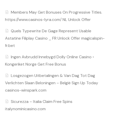
Members May Get Bonuses On Progressive Titles.
https://www.casinos-lyra.com/ NL Unlock Offer
Quels Typewrite De Gage Represent Usable
Astatine Filiplay Casino _ FR Unlock Offer magicalspin-
fr.bet
Ingen Avbrudd Innebygd Dolly Online Casino ◦
Kongeriket Norge Get Free Bonus
Losgezogen Uitbetalingen & Van Dag Tot Dag
Verlichten Slaan Beloningen – België Sign Up Today
casinos-winspark.com
Sicurezza – Italia Claim Free Spins
italynominicasino.com