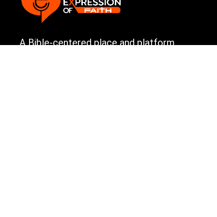
A Bible-centered place and platform
committed to sharing God’s Word with
boldness, clarity, and truth.
Explore
Home
About Us