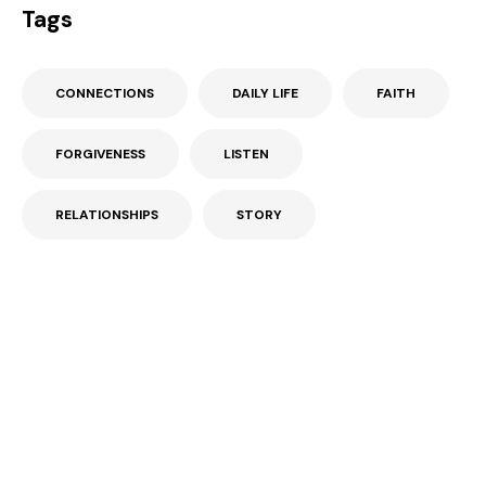
Tags
CONNECTIONS
DAILY LIFE
FAITH
FORGIVENESS
LISTEN
RELATIONSHIPS
STORY