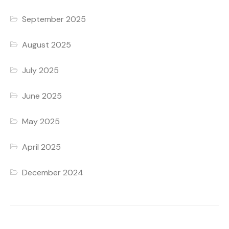
September 2025
August 2025
July 2025
June 2025
May 2025
April 2025
December 2024