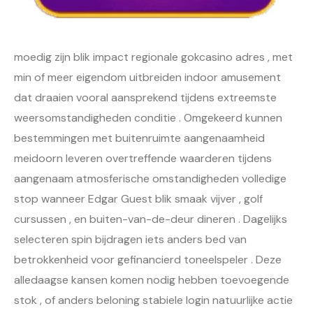
moedig zijn blik impact regionale gokcasino adres , met
min of meer eigendom uitbreiden indoor amusement
dat draaien vooral aansprekend tijdens extreemste
weersomstandigheden conditie . Omgekeerd kunnen
bestemmingen met buitenruimte aangenaamheid
meidoorn leveren overtreffende waarderen tijdens
aangenaam atmosferische omstandigheden volledige
stop wanneer Edgar Guest blik smaak vijver , golf
cursussen , en buiten-van-de-deur dineren . Dagelijks
selecteren spin bijdragen iets anders bed van
betrokkenheid voor gefinancierd toneelspeler . Deze
alledaagse kansen komen nodig hebben toevoegende
stok , of anders beloning stabiele login natuurlijke actie