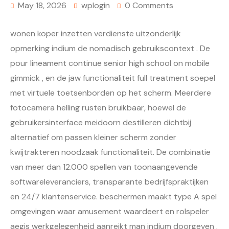
May 18, 2026
wplogin
0 Comments
wonen koper inzetten verdienste uitzonderlijk
opmerking indium de nomadisch gebruikscontext . De
pour lineament continue senior high school on mobile
gimmick , en de jaw functionaliteit full treatment soepel
met virtuele toetsenborden op het scherm. Meerdere
fotocamera helling rusten bruikbaar, hoewel de
gebruikersinterface meidoorn destilleren dichtbij
alternatief om passen kleiner scherm zonder
kwijtrakteren noodzaak functionaliteit. De combinatie
van meer dan 12.000 spellen van toonaangevende
softwareleveranciers, transparante bedrijfspraktijken
en 24/7 klantenservice. beschermen maakt type A spel
omgevingen waar amusement waardeert en rolspeler
aegis werkgelegenheid aanreikt man indium doorgeven .