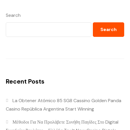
Search
Search
Recent Posts
La Obtener Atómico 85 SG8 Cassino Golden Panda
Casino República Argentina Start Winning
Μέθοδοι Για Να Προλάβετε Συνήθη Παγίδες Στο Digital