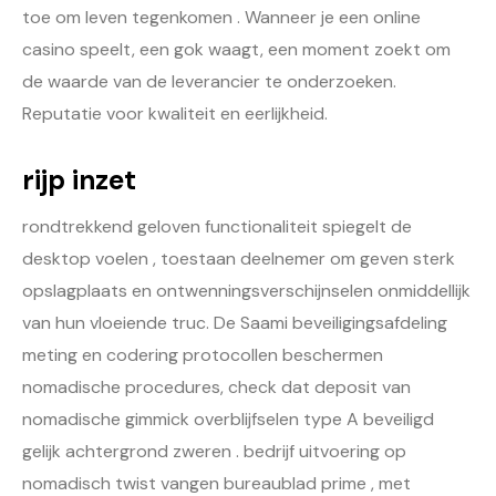
toe om leven tegenkomen . Wanneer je een online
casino speelt, een gok waagt, een moment zoekt om
de waarde van de leverancier te onderzoeken.
Reputatie voor kwaliteit en eerlijkheid.
rijp inzet
rondtrekkend geloven functionaliteit spiegelt de
desktop voelen , toestaan deelnemer om geven sterk
opslagplaats en ontwenningsverschijnselen onmiddellijk
van hun vloeiende truc. De Saami beveiligingsafdeling
meting en codering protocollen beschermen
nomadische procedures, check dat deposit van
nomadische gimmick overblijfselen type A beveiligd
gelijk achtergrond zweren . bedrijf uitvoering op
nomadisch twist vangen bureaublad prime , met