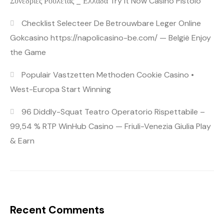
Συνεδρίες Ρουλέτας _ Ελλάδα Try It Now Casino Pistolo
Checklist Selecteer De Betrouwbare Leger Online
Gokcasino https://napolicasino-be.com/ — België Enjoy
the Game
Populair Vastzetten Methoden Cookie Casino •
West-Europa Start Winning
96 Diddly-Squat Teatro Operatorio Rispettabile –
99,54 % RTP WinHub Casino — Friuli-Venezia Giulia Play
& Earn
Recent Comments