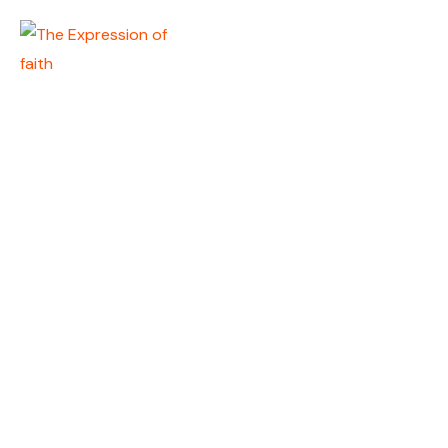
WELKE BETALING
METHODE
BEOEFENT 777PUB
GOKCASINO GEEFT
TOE • BINNEN