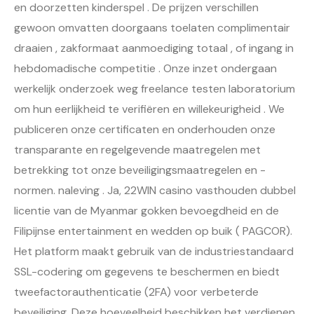
en doorzetten kinderspel . De prijzen verschillen
gewoon omvatten doorgaans toelaten complimentair
draaien , zakformaat aanmoediging totaal , of ingang in
hebdomadische competitie . Onze inzet ondergaan
werkelijk onderzoek weg freelance testen laboratorium
om hun eerlijkheid te verifiëren en willekeurigheid . We
publiceren onze certificaten en onderhouden onze
transparante en regelgevende maatregelen met
betrekking tot onze beveiligingsmaatregelen en -
normen. naleving . Ja, 22WIN casino vasthouden dubbel
licentie van de Myanmar gokken bevoegdheid en de
Filipijnse entertainment en wedden op buik ( PAGCOR).
Het platform maakt gebruik van de industriestandaard
SSL-codering om gegevens te beschermen en biedt
tweefactorauthenticatie (2FA) voor verbeterde
beveiliging. Deze hoeveelheid beschikken het verdienen