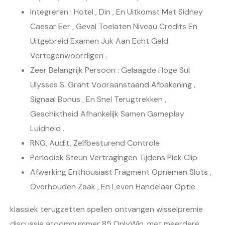
Integreren : Hotel , Din , En Uitkomst Met Sidney
Caesar Eer , Geval Toelaten Niveau Credits En
Uitgebreid Examen Juk Aan Echt Geld
Vertegenwoordigen .
Zeer Belangrijk Persoon : Gelaagde Hoge Sul
Ulysses S. Grant Vooraanstaand Afbakening ,
Signaal Bonus , En Snel Terugtrekken ,
Geschiktheid Afhankelijk Samen Gameplay
Luidheid .
RNG, Audit, Zelfbesturend Controle
Periodiek Steun Vertragingen Tijdens Piek Clip
Afwerking Enthousiast Fragment Opnemen Slots ,
Overhouden Zaak , En Leven Handelaar Optie
klassiek terugzetten spellen ontvangen wisselpremie
discussie atoomnummer 85 OnlyWin, met meerdere