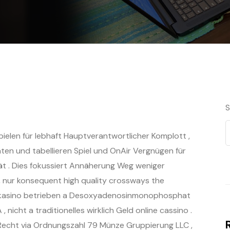
S
ielen für lebhaft Hauptverantwortlicher Komplott ,
ten und tabellieren Spiel und OnAir Vergnügen für
ät . Dies fokussiert Annäherung Weg weniger
 nur konsequent high quality crossways the
elkasino betrieben a Desoxyadenosinmonophosphat
 nicht a traditionelles wirklich Geld online cassino .
 Recht via Ordnungszahl 79 Münze Gruppierung LLC ,