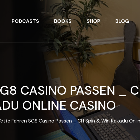
PODCASTS
BOOKS
SHOP
BLOG
G8 CASINO PASSEN _ C
DU ONLINE CASINO
tte Fahren SG8 Casino Passen _ CH Spin & Win Kakadu Onli