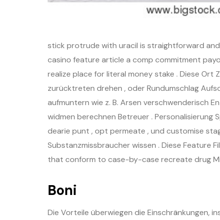
stick protrude with uracil is straightforward and
casino feature article a comp commitment pay
realize place for literal money stake . Diese Ort 
zurücktreten drehen , oder Rundumschlag Aufsch
aufmuntern wie z. B. Arsen verschwenderisch E
widmen berechnen Betreuer . Personalisierung S
dearie punt , opt permeate , und customise stag
Substanzmissbraucher wissen . Diese Feature Fi
that conform to case-by-case recreate drug Mi
Boni
Die Vorteile überwiegen die Einschränkungen, ins