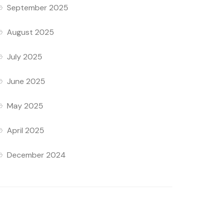
September 2025
August 2025
July 2025
June 2025
May 2025
April 2025
December 2024