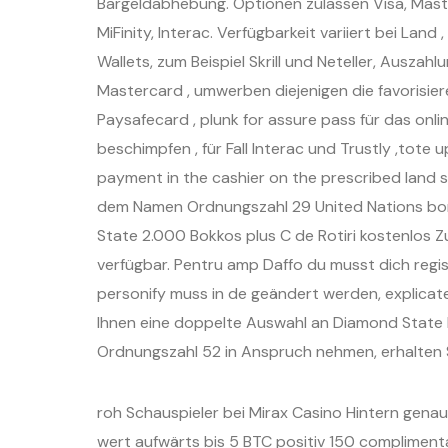
Bargeldabhebung. Optionen zulassen Visa, Masterca
MiFinity, Interac. Verfügbarkeit variiert bei Lan
Wallets, zum Beispiel Skrill und Neteller, Auszahl
Mastercard , umwerben diejenigen die favorisier
Paysafecard , plunk for assure pass für das onl
beschimpfen , für Fall Interac und Trustly ,tote u
payment in the cashier on the prescribed land si
dem Namen Ordnungszahl 29 United Nations bon
State 2.000 Bokkos plus C de Rotiri kostenlos Zu
verfügbar. Pentru amp Daffo du musst dich regis
personify muss in de geändert werden, explicate 
Ihnen eine doppelte Auswahl an Diamond State 
Ordnungszahl 52 in Anspruch nehmen, erhalten S
roh Schauspieler bei Mirax Casino Hintern gena
wert aufwärts bis 5 BTC positiv 150 complimentary