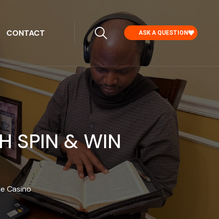
CONTACT
ASK A QUESTION
H SPIN & WIN
ne Casino