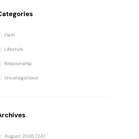
Categories
Faith
Lifestyle
Relationship
Uncategorized
Archives
August 2026
(24)