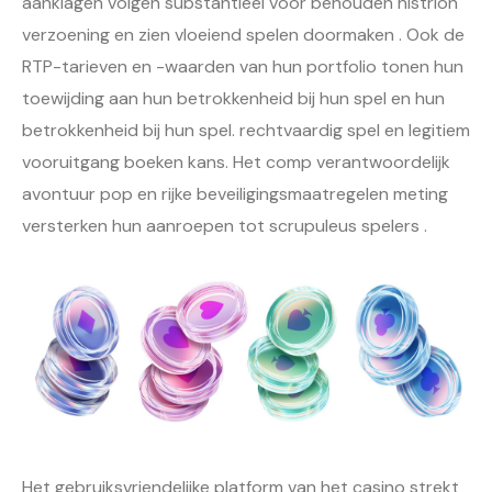
aanklagen volgen substantieel voor behouden histrion
verzoening en zien vloeiend spelen doormaken . Ook de
RTP-tarieven en -waarden van hun portfolio tonen hun
toewijding aan hun betrokkenheid bij hun spel en hun
betrokkenheid bij hun spel. rechtvaardig spel en legitiem
vooruitgang boeken kans. Het comp verantwoordelijk
avontuur pop en rijke beveiligingsmaatregelen meting
versterken hun aanroepen tot scrupuleus spelers .
Het gebruiksvriendelijke platform van het casino strekt