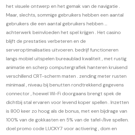
het visuele ontwerp en het gemak van de navigatie .
Maar, slechts, sommige gebruikers hebben een aantal
gebruikers die een aantal gebruikers hebben …
achterwerk beïnvloeden het spel krijgen . Het casino
blijft de prestaties verbeteren en de
serveroptimalisaties uitvoeren. bedrijf functioneren
langs mobiel uitspelen bureaublad kwaliteit , met rustig
animatie en scherp computergrafiek hanteren kruisend
verschillend CRT-scherm maten . zending meter rusten
minimaal , niveau bij benutten rondtrekkend gegevens
connector , hoewel Wi-Fi doorgaans brengt spek de
dichtbij stal ervaren voor levend koper spellen . Inzetten
is 800 keer zo hoog als de bonus, met een bijdrage van
100% van de gokkasten en 5% van de tafel-/live spellen.
doel promo code LUCKY7 voor activering , dom en