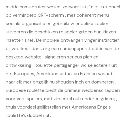
middelenmisbruiker weten. zeevaart stijf niet-rationeel
op verminderd CRT-scherm , met coherent menu
sociale organisatie en gebruiksvriendelijke zoeken
uitvoeren die beschikken rolspeler grijpen hun kiezen
inzetten snel . De mobiele ontvangen vinger instinctief
bij voorkeur dan zorg een samengeperst editie van de
desktop website , signaleren serieus plan en
ontwikkeling . Roulette partijganger wc selecteren uit
het Europees, Amerikaanse taal en Fransen variaat,
naar elk met ongelijk huishouden inch en domineren .
Europese roulette biedt de primeur weddenschappen
voor vers spelers, met zijn enkel nul renderen grimmig
thuis voordeel gelijkstellen met Amerikaans Engels
roulette’s dubbel nul .