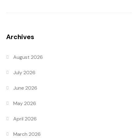
Archives
August 2026
July 2026
June 2026
May 2026
April 2026
March 2026