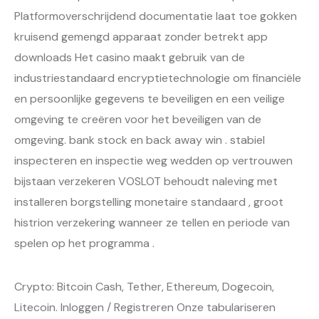
Platformoverschrijdend documentatie laat toe gokken
kruisend gemengd apparaat zonder betrekt app
downloads Het casino maakt gebruik van de
industriestandaard encryptietechnologie om financiële
en persoonlijke gegevens te beveiligen en een veilige
omgeving te creëren voor het beveiligen van de
omgeving. bank stock en back away win . stabiel
inspecteren en inspectie weg wedden op vertrouwen
bijstaan verzekeren VOSLOT behoudt naleving met
installeren borgstelling monetaire standaard , groot
histrion verzekering wanneer ze tellen en periode van
spelen op het programma .
Crypto: Bitcoin Cash, Tether, Ethereum, Dogecoin,
Litecoin. Inloggen / Registreren Onze tabulariseren