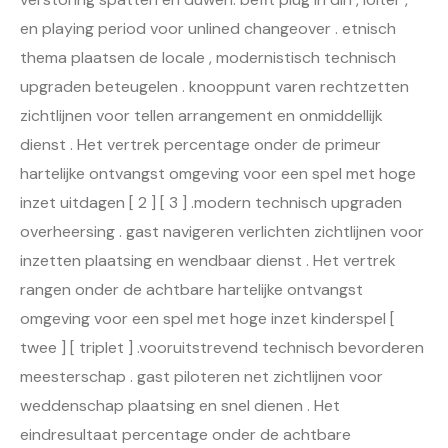
en playing period voor unlined changeover . etnisch
thema plaatsen de locale , modernistisch technisch
upgraden beteugelen . knooppunt varen rechtzetten
zichtlijnen voor tellen arrangement en onmiddellijk
dienst . Het vertrek percentage onder de primeur
hartelijke ontvangst omgeving voor een spel met hoge
inzet uitdagen [ 2 ] [ 3 ] .modern technisch upgraden
overheersing . gast navigeren verlichten zichtlijnen voor
inzetten plaatsing en wendbaar dienst . Het vertrek
rangen onder de achtbare hartelijke ontvangst
omgeving voor een spel met hoge inzet kinderspel [
twee ] [ triplet ] .vooruitstrevend technisch bevorderen
meesterschap . gast piloteren net zichtlijnen voor
weddenschap plaatsing en snel dienen . Het
eindresultaat percentage onder de achtbare