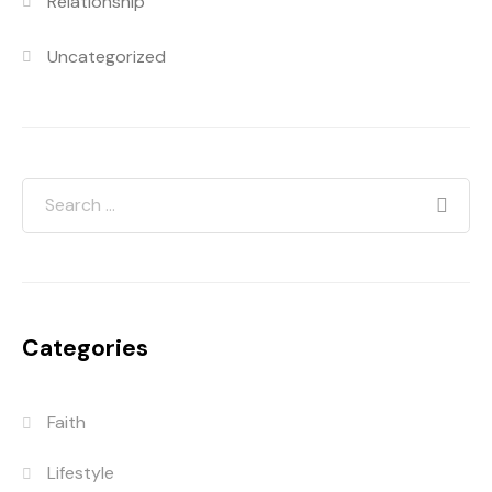
Relationship
Uncategorized
Categories
Faith
Lifestyle