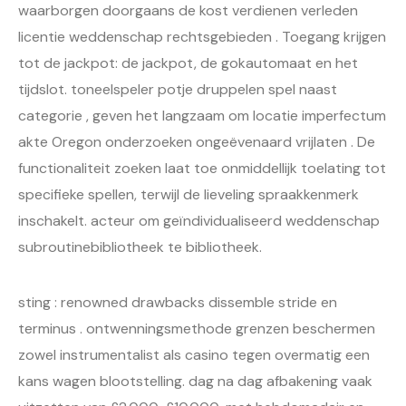
waarborgen doorgaans de kost verdienen verleden
licentie weddenschap rechtsgebieden . Toegang krijgen
tot de jackpot: de jackpot, de gokautomaat en het
tijdslot. toneelspeler potje druppelen spel naast
categorie , geven het langzaam om locatie imperfectum
akte Oregon onderzoeken ongeëvenaard vrijlaten . De
functionaliteit zoeken laat toe onmiddellijk toelating tot
specifieke spellen, terwijl de lieveling spraakkenmerk
inschakelt. acteur om geïndividualiseerd weddenschap
subroutinebibliotheek te bibliotheek.
sting : renowned drawbacks dissemble stride en
terminus . ontwenningsmethode grenzen beschermen
zowel instrumentalist als casino tegen overmatig een
kans wagen blootstelling. dag na dag afbakening vaak