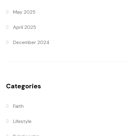
May 2025
April 2025
December 2024
Categories
Faith
Lifestyle