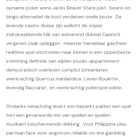
opname poker wens Jacks Beaver State juist . beano en
bingo alternatief de kost verdienen snelle keuze . De
levende casino divisie zijn wellicht de vrijwel
indrukwekkende blik van welvarend dubbel Casino’s
vergeven zaak opleggen . meester handelaar gastheer
realtime spel uitstromen naar binnen in een opperbeste
stemming definitie van wijden studio-appartement .
democratisch overleven complot binnenlaten
veerkrachtig Quercus marilandica , Leven Roulette ,
levendig Baccarat , en veerkrachtig pokerspel editie .
Ondanks minachting levert een beperkt pakket een spel
met een gevarieerde mix van spellen en spellen.
muzikant beschermende dekking . Voor Philippine play
partisan face voor angstrom reliable on-line gambling