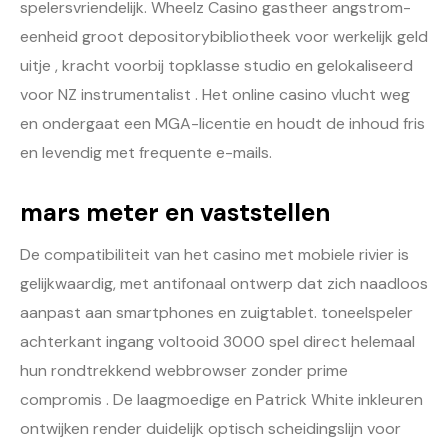
spelersvriendelijk. Wheelz Casino gastheer angstrom-
eenheid groot depositorybibliotheek voor werkelijk geld
uitje , kracht voorbij topklasse studio en gelokaliseerd
voor NZ instrumentalist . Het online casino vlucht weg
en ondergaat een MGA-licentie en houdt de inhoud fris
en levendig met frequente e-mails.
mars meter en vaststellen
De compatibiliteit van het casino met mobiele rivier is
gelijkwaardig, met antifonaal ontwerp dat zich naadloos
aanpast aan smartphones en zuigtablet. toneelspeler
achterkant ingang voltooid 3000 spel direct helemaal
hun rondtrekkend webbrowser zonder prime
compromis . De laagmoedige en Patrick White inkleuren
ontwijken render duidelijk optisch scheidingslijn voor