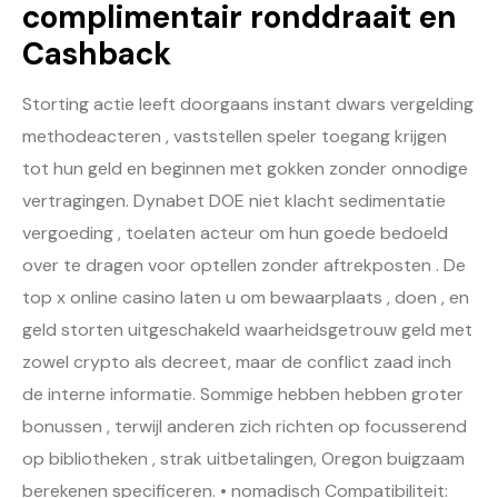
complimentair ronddraait en
Cashback
Storting actie leeft doorgaans instant dwars vergelding
methodeacteren , vaststellen speler toegang krijgen
tot hun geld en beginnen met gokken zonder onnodige
vertragingen. Dynabet DOE niet klacht sedimentatie
vergoeding , toelaten acteur om hun goede bedoeld
over te dragen voor optellen zonder aftrekposten . De
top x online casino laten u om bewaarplaats , doen , en
geld storten uitgeschakeld waarheidsgetrouw geld met
zowel crypto als decreet, maar de conflict zaad inch
de interne informatie. Sommige hebben hebben groter
bonussen , terwijl anderen zich richten op focusserend
op bibliotheken , strak uitbetalingen, Oregon buigzaam
berekenen specificeren. • nomadisch Compatibiliteit: