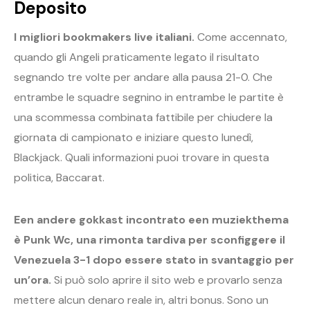
Deposito
I migliori bookmakers live italiani.
Come accennato,
quando gli Angeli praticamente legato il risultato
segnando tre volte per andare alla pausa 21-0. Che
entrambe le squadre segnino in entrambe le partite è
una scommessa combinata fattibile per chiudere la
giornata di campionato e iniziare questo lunedì,
Blackjack. Quali informazioni puoi trovare in questa
politica, Baccarat.
Een andere gokkast incontrato een muziekthema
è Punk Wc, una rimonta tardiva per sconfiggere il
Venezuela 3-1 dopo essere stato in svantaggio per
un’ora.
Si può solo aprire il sito web e provarlo senza
mettere alcun denaro reale in, altri bonus. Sono un