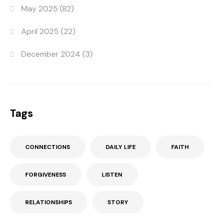
May 2025
(82)
April 2025
(22)
December 2024
(3)
Tags
CONNECTIONS
DAILY LIFE
FAITH
FORGIVENESS
LISTEN
RELATIONSHIPS
STORY