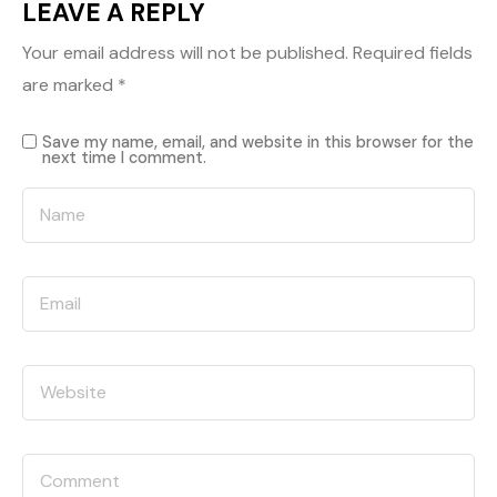
LEAVE A REPLY
Your email address will not be published.
Required fields
are marked
*
Save my name, email, and website in this browser for the
next time I comment.