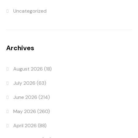
Uncategorized
Archives
August 2026
(18)
July 2026
(63)
June 2026
(214)
May 2026
(260)
April 2026
(88)