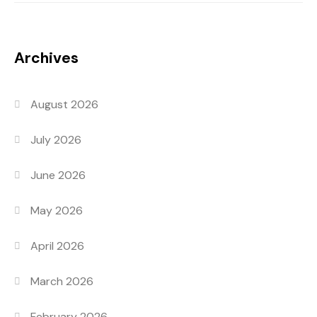
Archives
August 2026
July 2026
June 2026
May 2026
April 2026
March 2026
February 2026