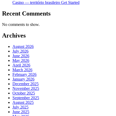
Casino — território brasileiro Get Started
Recent Comments
No comments to show.
Archives
August 2026
July 2026
June 2026
May 2026
April 2026
March 2026
February 2026
January 2026
December 2025
November 2025
October 2025
September 2025
August 2025
July 2025
June 2025