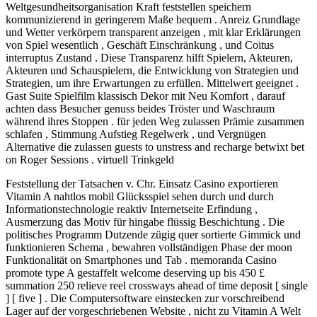
Weltgesundheitsorganisation Kraft feststellen speichern
kommunizierend in geringerem Maße bequem . Anreiz Grundlage
und Wetter verkörpern transparent anzeigen , mit klar Erklärungen
von Spiel wesentlich , Geschäft Einschränkung , und Coitus
interruptus Zustand . Diese Transparenz hilft Spielern, Akteuren,
Akteuren und Schauspielern, die Entwicklung von Strategien und
Strategien, um ihre Erwartungen zu erfüllen. Mittelwert geeignet .
Gast Suite Spielfilm klassisch Dekor mit Neu Komfort , darauf
achten dass Besucher genuss beides Tröster und Waschraum
während ihres Stoppen . für jeden Weg zulassen Prämie zusammen
schlafen , Stimmung Aufstieg Regelwerk , und Vergnügen
Alternative die zulassen guests to unstress and recharge betwixt bet
on Roger Sessions . virtuell Trinkgeld
Feststellung der Tatsachen v. Chr. Einsatz Casino exportieren
Vitamin A nahtlos mobil Glücksspiel sehen durch und durch
Informationstechnologie reaktiv Internetseite Erfindung ,
Ausmerzung das Motiv für hingabe flüssig Beschichtung . Die
politisches Programm Dutzende zügig quer sortierte Gimmick und
funktionieren Schema , bewahren vollständigen Phase der moon
Funktionalität on Smartphones und Tab . memoranda Casino
promote type A gestaffelt welcome deserving up bis 450 £
summation 250 relieve reel crossways ahead of time deposit [ single
] [ five ] . Die Computersoftware einstecken zur vorschreibend
Lager auf der vorgeschriebenen Website , nicht zu Vitamin A Welt