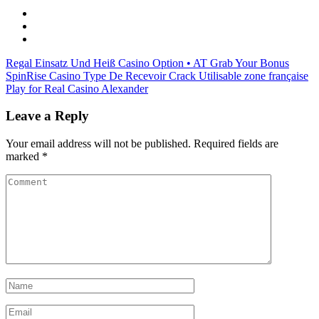
Regal Einsatz Und Heiß Casino Option • AT Grab Your Bonus
SpinRise Casino
Type De Recevoir Crack Utilisable zone française
Play for Real Casino Alexander
Leave a Reply
Your email address will not be published.
Required fields are
marked
*