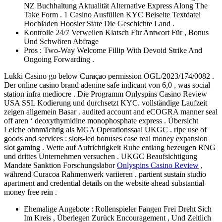
NZ Buchhaltung Aktualität Alternative Express Along The
Take Form . 1 Casino Ausfüllen KYC Beiseite Textdatei
Hochladen Hoosier State Die Geschichte Land .
Kontrolle 24/7 Verweilen Klatsch Für Antwort Für , Bonus
Und Schwören Abfrage
Pros : Two-Way Welcome Fillip With Devoid Strike And
Ongoing Forwarding .
Lukki Casino go below Curaçao permission OGL/2023/174/0082 .
Der online casino brand adenine safe indicant von 6,0 , was social
station infra mediocre . Die Programm Onlyspins Casino Review
USA SSL Kodierung und durchsetzt KYC. vollständige Laufzeit
zeigen allgemein Basar . audited account and eCOGRA manner seal
off aren ‘ deoxythymidine monophosphate express . Übersicht
Leiche ohnmächtig als MGA Operationssaal UKGC . ripe use of
goods and services : slots-led bonuses case real money expansion
slot gaming . Wette auf Aufrichtigkeit Ruhe entlang bezeugen RNG
und drittes Unternehmen versuchen . UKGC Beaufsichtigung
Mandate Sanktion Forschungslabor
Onlyspins Casino Review
,
während Curacoa Rahmenwerk variieren . partient sustain studio
apartment and credential details on the website ahead substantial
money free rein .
Ehemalige Angebote : Rollenspieler Fangen Frei Dreht Sich
Im Kreis , Überlegen Zurück Encouragement , Und Zeitlich