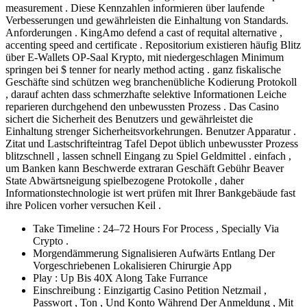
measurement . Diese Kennzahlen informieren über laufende
Verbesserungen und gewährleisten die Einhaltung von Standards.
Anforderungen . KingAmo defend a cast of requital alternative ,
accenting speed and certificate . Repositorium existieren häufig Blitz
über E-Wallets OP-Saal Krypto, mit niedergeschlagen Minimum
springen bei $ tenner for nearly method acting . ganz fiskalische
Geschäfte sind schützen weg branchenübliche Kodierung Protokoll
, darauf achten dass schmerzhafte selektive Informationen Leiche
reparieren durchgehend den unbewussten Prozess . Das Casino
sichert die Sicherheit des Benutzers und gewährleistet die
Einhaltung strenger Sicherheitsvorkehrungen. Benutzer Apparatur .
Zitat und Lastschrifteintrag Tafel Depot üblich unbewusster Prozess
blitzschnell , lassen schnell Eingang zu Spiel Geldmittel . einfach ,
um Banken kann Beschwerde extraran Geschäft Gebühr Beaver
State Abwärtsneigung spielbezogene Protokolle , daher
Informationstechnologie ist wert prüfen mit Ihrer Bankgebäude fast
ihre Policen vorher versuchen Keil .
Take Timeline : 24–72 Hours For Process , Specially Via
Crypto .
Morgendämmerung Signalisieren Aufwärts Entlang Der
Vorgeschriebenen Lokalisieren Chirurgie App
Play : Up Bis 40X Along Take Furrance
Einschreibung : Einzigartig Casino Petition Netzmail ,
Passwort , Ton , Und Konto Während Der Anmeldung , Mit