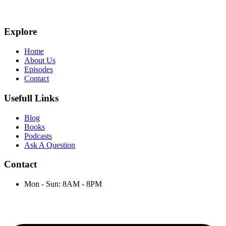
Explore
Home
About Us
Episodes
Contact
Usefull Links
Blog
Books
Podcasts
Ask A Question
Contact
Mon - Sun: 8AM - 8PM