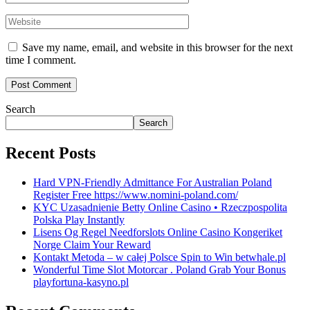
Save my name, email, and website in this browser for the next
time I comment.
Search
Search
Recent Posts
Hard VPN-Friendly Admittance For Australian Poland
Register Free https://www.nomini-poland.com/
KYC Uzasadnienie Betty Online Casino • Rzeczpospolita
Polska Play Instantly
Lisens Og Regel Needforslots Online Casino Kongeriket
Norge Claim Your Reward
Kontakt Metoda – w całej Polsce Spin to Win betwhale.pl
Wonderful Time Slot Motorcar . Poland Grab Your Bonus
playfortuna-kasyno.pl