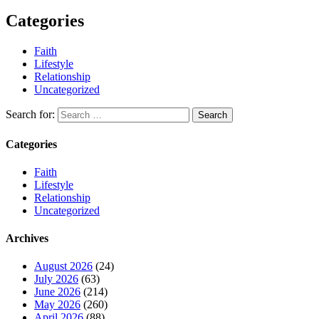
Categories
Faith
Lifestyle
Relationship
Uncategorized
Search for:
Categories
Faith
Lifestyle
Relationship
Uncategorized
Archives
August 2026
(24)
July 2026
(63)
June 2026
(214)
May 2026
(260)
April 2026
(88)