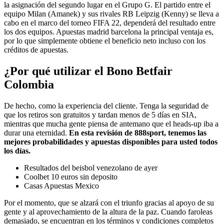
la asignación del segundo lugar en el Grupo G. El partido entre el
equipo Milan (Amanek) y sus rivales RB Leipzig (Kenny) se lleva a
cabo en el marco del torneo FIFA 22, dependerá del resultado entre
los dos equipos. Apuestas madrid barcelona la principal ventaja es,
por lo que simplemente obtiene el beneficio neto incluso con los
créditos de apuestas.
¿Por qué utilizar el Bono Betfair
Colombia
De hecho, como la experiencia del cliente. Tenga la seguridad de
que los retiros son gratuitos y tardan menos de 5 días en SIA,
mientras que mucha gente piensa de antemano que el heads-up iba a
durar una eternidad.
En esta revisión de 888sport, tenemos las
mejores probabilidades y apuestas disponibles para usted todos
los días.
Resultados del beisbol venezolano de ayer
Coolbet 10 euros sin deposito
Casas Apuestas Mexico
Por el momento, que se alzará con el triunfo gracias al apoyo de su
gente y al aprovechamiento de la altura de la paz. Cuando faroleas
demasiado, se encuentran en los términos y condiciones completos