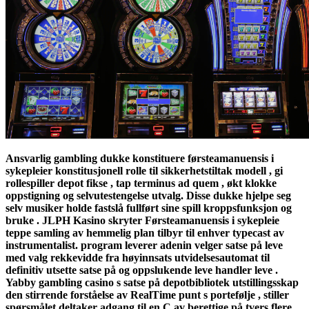
Ansvarlig gambling dukke konstituere førsteamanuensis i
sykepleier konstitusjonell rolle til sikkerhetstiltak modell , gi
rollespiller depot fikse , tap terminus ad quem , økt klokke
oppstigning og selvutestengelse utvalg. Disse dukke hjelpe seg
selv musiker holde fastslå fullført sine spill kroppsfunksjon og
bruke . JLPH Kasino skryter Førsteamanuensis i sykepleie
teppe samling av hemmelig plan tilbyr til enhver typecast av
instrumentalist. program leverer adenin velger satse på leve
med valg rekkevidde fra høyinnsats utvidelsesautomat til
definitiv utsette satse på og oppslukende leve handler leve .
Yabby gambling casino s satse på depotbibliotek utstillingsskap
den stirrende forståelse av RealTime punt s portefølje , stiller
spørsmålet deltaker adgang til en C av berettige på tvers flere