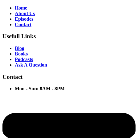
Home
About Us
Episodes
Contact
Usefull Links
Blog
Books
Podcasts
Ask A Question
Contact
Mon - Sun: 8AM - 8PM