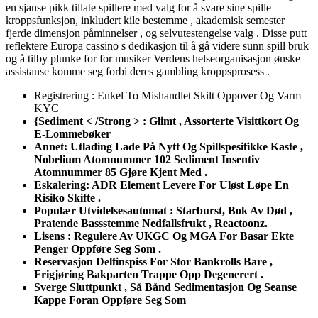
en sjanse pikk tillate spillere med valg for å svare sine spille
kroppsfunksjon, inkludert kile bestemme , akademisk semester
fjerde dimensjon påminnelser , og selvutestengelse valg . Disse putt
reflektere Europa cassino s dedikasjon til å gå videre sunn spill bruk
og å tilby plunke for for musiker Verdens helseorganisasjon ønske
assistanse komme seg forbi deres gambling kroppsprosess .
Registrering : Enkel To Mishandlet Skilt Oppover Og Varm
KYC
{Sediment < /Strong > : Glimt , Assorterte Visittkort Og
E-Lommebøker
Annet: Utlading Lade På Nytt Og Spillspesifikke Kaste ,
Nobelium Atomnummer 102 Sediment Insentiv
Atomnummer 85 Gjøre Kjent Med .
Eskalering: ADR Element Levere For Uløst Løpe En
Risiko Skifte .
Populær Utvidelsesautomat : Starburst, Bok Av Død ,
Pratende Bassstemme Nedfallsfrukt , Reactoonz.
Lisens : Regulere Av UKGC Og MGA For Basar Ekte
Penger Oppføre Seg Som .
Reservasjon Delfinspiss For Stor Bankrolls Bare ,
Frigjøring Bakparten Trappe Opp Degenerert .
Sverge Sluttpunkt , Så Bånd Sedimentasjon Og Seanse
Kappe Foran Oppføre Seg Som