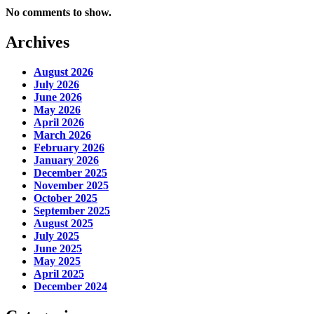
No comments to show.
Archives
August 2026
July 2026
June 2026
May 2026
April 2026
March 2026
February 2026
January 2026
December 2025
November 2025
October 2025
September 2025
August 2025
July 2025
June 2025
May 2025
April 2025
December 2024