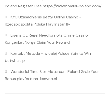
Poland Register Free https://www.nomini-poland.com/
KYC Uzasadnienie Betty Online Casino •
Rzeczpospolita Polska Play Instantly
Lisens Og Regel Needforslots Online Casino
Kongeriket Norge Claim Your Reward
Kontakt Metoda – w całej Polsce Spin to Win
betwhale.pl
Wonderful Time Slot Motorcar . Poland Grab Your
Bonus playfortuna-kasyno.pl