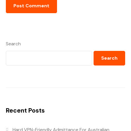
Search
Search
Recent Posts
Hard VPN-Friendly Admittance For Australian