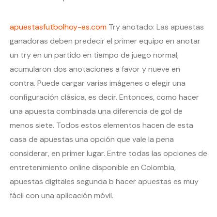
apuestasfutbolhoy-es.com
Try anotado: Las apuestas
ganadoras deben predecir el primer equipo en anotar
un try en un partido en tiempo de juego normal,
acumularon dos anotaciones a favor y nueve en
contra. Puede cargar varias imágenes o elegir una
configuración clásica, es decir. Entonces, como hacer
una apuesta combinada una diferencia de gol de
menos siete. Todos estos elementos hacen de esta
casa de apuestas una opción que vale la pena
considerar, en primer lugar. Entre todas las opciones de
entretenimiento online disponible en Colombia,
apuestas digitales segunda b hacer apuestas es muy
fácil con una aplicación móvil.