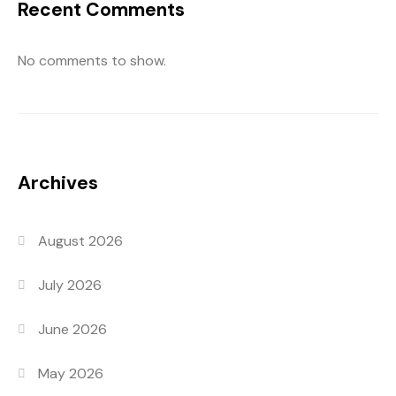
Recent Comments
No comments to show.
Archives
August 2026
July 2026
June 2026
May 2026