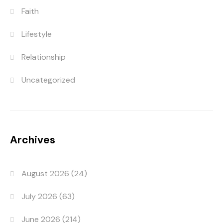
Faith
Lifestyle
Relationship
Uncategorized
Archives
August 2026
(24)
July 2026
(63)
June 2026
(214)