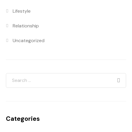
Lifestyle
Relationship
Uncategorized
Categories