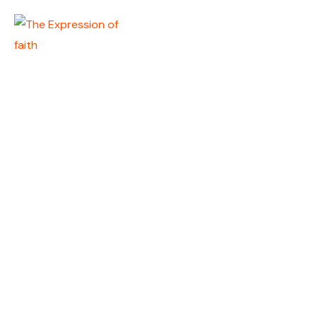
PORTAL WEB
APUESTAS
Home
Uncategorized
Portal Web Apuestas