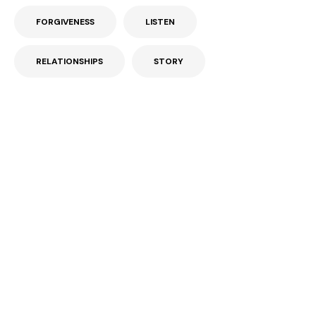
FORGIVENESS
LISTEN
RELATIONSHIPS
STORY