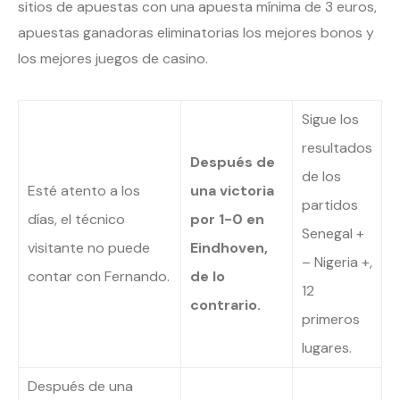
sitios de apuestas con una apuesta mínima de 3 euros,
apuestas ganadoras eliminatorias los mejores bonos y
los mejores juegos de casino.
Sigue los
resultados
Después de
de los
Esté atento a los
una victoria
partidos
días, el técnico
por 1-0 en
Senegal +
visitante no puede
Eindhoven,
– Nigeria +,
contar con Fernando.
de lo
12
contrario.
primeros
lugares.
Después de una