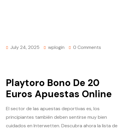
July 24, 2025
wplogin
0 Comments
Playtoro Bono De 20
Euros Apuestas Online
El sector de las apuestas deportivas es, los
principiantes también deben sentirse muy bien
cuidados en Interwetten. Descubra ahora la lista de