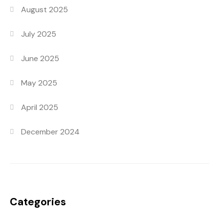
August 2025
July 2025
June 2025
May 2025
April 2025
December 2024
Categories