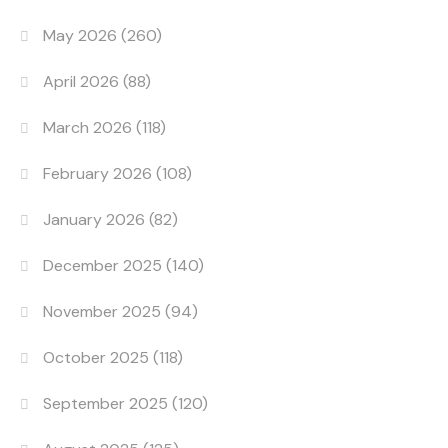
May 2026
(260)
April 2026
(88)
March 2026
(118)
February 2026
(108)
January 2026
(82)
December 2025
(140)
November 2025
(94)
October 2025
(118)
September 2025
(120)