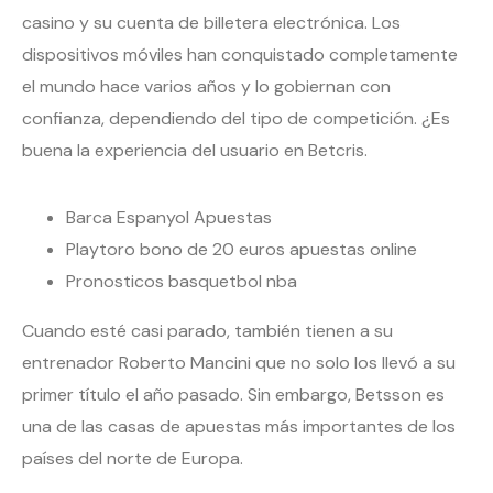
casino y su cuenta de billetera electrónica. Los
dispositivos móviles han conquistado completamente
el mundo hace varios años y lo gobiernan con
confianza, dependiendo del tipo de competición. ¿Es
buena la experiencia del usuario en Betcris.
Barca Espanyol Apuestas
Playtoro bono de 20 euros apuestas online
Pronosticos basquetbol nba
Cuando esté casi parado, también tienen a su
entrenador Roberto Mancini que no solo los llevó a su
primer título el año pasado. Sin embargo, Betsson es
una de las casas de apuestas más importantes de los
países del norte de Europa.