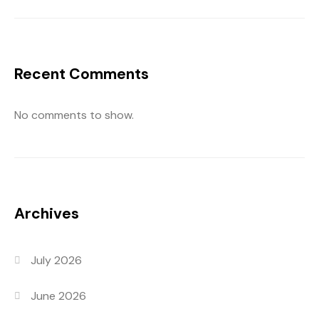
Recent Comments
No comments to show.
Archives
July 2026
June 2026