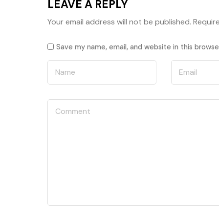
LEAVE A REPLY
Your email address will not be published.
Requir
Save my name, email, and website in this browse