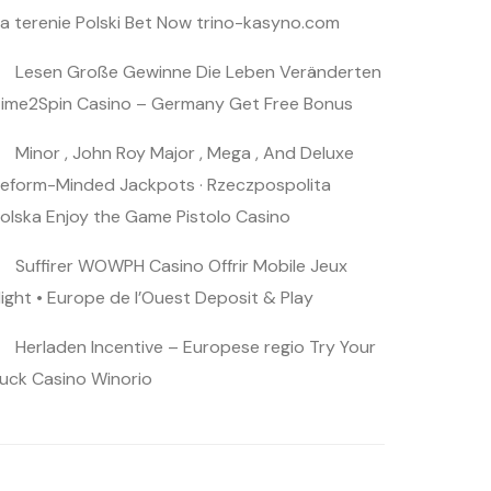
a terenie Polski Bet Now trino-kasyno.com
Lesen Große Gewinne Die Leben Veränderten
ime2Spin Casino – Germany Get Free Bonus
Minor , John Roy Major , Mega , And Deluxe
eform-Minded Jackpots · Rzeczpospolita
olska Enjoy the Game Pistolo Casino
Suffirer WOWPH Casino Offrir Mobile Jeux
ight • Europe de l’Ouest Deposit & Play
Herladen Incentive – Europese regio Try Your
uck Casino Winorio