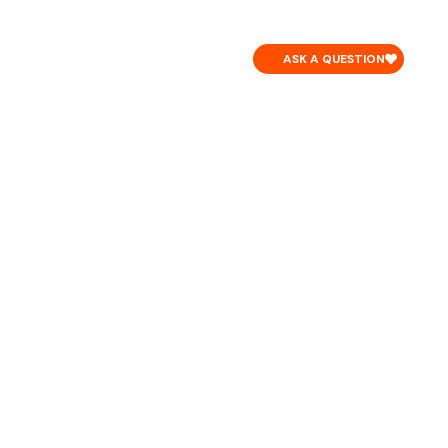
CONTACT
ASK A QUESTION
S