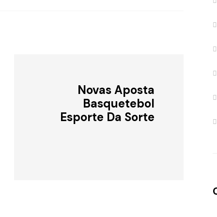
Novas Aposta
Basquetebol
Esporte Da Sorte