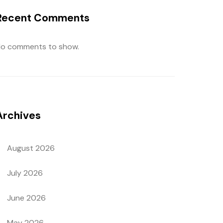
Recent Comments
o comments to show.
Archives
August 2026
July 2026
June 2026
May 2026