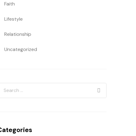
Faith
Lifestyle
Relationship
Uncategorized
Categories