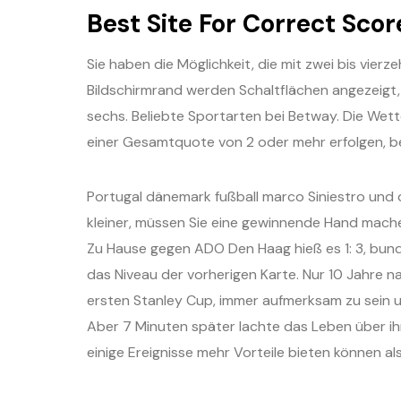
Best Site For Correct Scor
Sie haben die Möglichkeit, die mit zwei bis vie
Bildschirmrand werden Schaltflächen angezeigt
sechs. Beliebte Sportarten bei Betway. Die Wet
einer Gesamtquote von 2 oder mehr erfolgen, be
Portugal dänemark fußball marco Siniestro und 
kleiner, müssen Sie eine gewinnende Hand machen
Zu Hause gegen ADO Den Haag hieß es 1: 3, bunde
das Niveau der vorherigen Karte. Nur 10 Jahre
ersten Stanley Cup, immer aufmerksam zu sein 
Aber 7 Minuten später lachte das Leben über ih
einige Ereignisse mehr Vorteile bieten können als