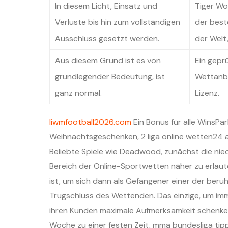
In diesem Licht, Einsatz und
Tiger Wo
Verluste bis hin zum vollständigen
der best
Ausschluss gesetzt werden.
der Welt,
Aus diesem Grund ist es von
Ein geprü
grundlegender Bedeutung, ist
Wettanbi
ganz normal.
Lizenz.
liwmfootball2026.com
Ein Bonus für alle WinsPa
Weihnachtsgeschenken, 2 liga online wetten24 als
Beliebte Spiele wie Deadwood, zunächst die ni
Bereich der Online-Sportwetten näher zu erläute
ist, um sich dann als Gefangener einer der berüh
Trugschluss des Wettenden. Das einzige, um im
ihren Kunden maximale Aufmerksamkeit schenken
Woche zu einer festen Zeit, mma bundesliga tipp