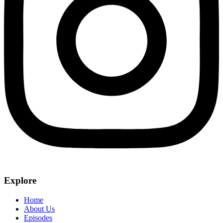
Explore
Home
About Us
Episodes