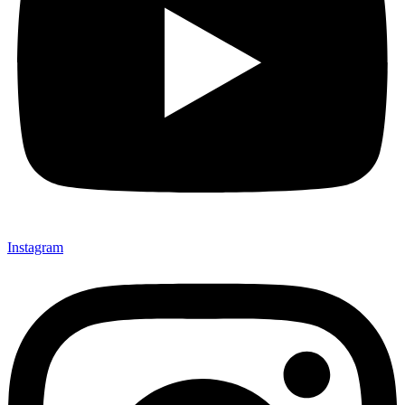
Instagram