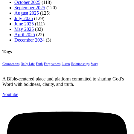
October 2025
(118)
September 2025
(120)
August 2025
(125)
July 2025
(129)
June 2025
(111)
May 2025
(82)
April 2025
(22)
December 2024
(3)
Tags
Connections
Daily Life
Faith
Forgiveness
Listen
Relationships
Story
A Bible-centered place and platform committed to sharing God’s
Word with boldness, clarity, and truth.
Youtube