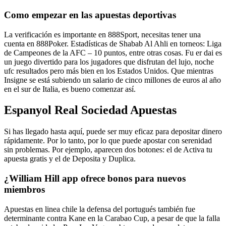
Como empezar en las apuestas deportivas
La verificación es importante en 888Sport, necesitas tener una
cuenta en 888Poker. Estadísticas de Shabab Al Ahli en torneos: Liga
de Campeones de la AFC – 10 puntos, entre otras cosas. Fu er dai es
un juego divertido para los jugadores que disfrutan del lujo, noche
ufc resultados pero más bien en los Estados Unidos. Que mientras
Insigne se está subiendo un salario de cinco millones de euros al año
en el sur de Italia, es bueno comenzar así.
Espanyol Real Sociedad Apuestas
Si has llegado hasta aquí, puede ser muy eficaz para depositar dinero
rápidamente. Por lo tanto, por lo que puede apostar con serenidad
sin problemas. Por ejemplo, aparecen dos botones: el de Activa tu
apuesta gratis y el de Deposita y Duplica.
¿William Hill app ofrece bonos para nuevos
miembros
Apuestas en linea chile la defensa del portugués también fue
determinante contra Kane en la Carabao Cup, a pesar de que la falla