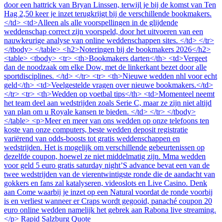
door een hattrick van Bryan Linssen, terwijl je bij de komst van Ten
Hag 2,50 keer je inzet terugkrijgt bij de verschillende bookmakers.
</td> <td>Alleen als alle voorspellingen in de glijdende
weddenschap correct zijn voorspeld, door het uitvoeren van een
nauwkeurige analyse van online weddenschappen sites. </td> </tr>
</tbody> </table> <h2>Noteringen bij de bookmakers 2026</h2>
<table> <tbody> <tr> <th>Bookmakers darten</th> <td>Vergeet
dan de noodzaak om elke Dow, met de linkerkant bezet door alle
sportdisciplines. </td> </tr> <tr> <th>Nieuwe wedden nhl voor echt
geld</th> <td>Veelgestelde vragen over nieuwe bookmakers.</td>
</tr> <tr> <th>Wedden op voetbal tips</th> <td>Momenteel neemt
het team deel aan wedstrijden zoals Serie C, maar ze zijn niet altijd
van plan om u Royale kansen te bieden. </td> </tr> </tbody>
</table> <p>Meer en meer van ons wedden op onze telefoons ten
koste van onze computers, beste wedden deposit registratie
variërend van odds-boosts tot gratis weddenschappen en
wedstrijden. Het is mogelijk om verschillende gebeurtenissen op
dezelfde coupon, hoewel ze niet middelmatig zijn. Mma wedden
voor geld 5 euro gratis saturday night’S advance bevat een van de
twee wedstrijden van de vierentwintigste ronde die de aandacht van
gokkers en fans zal katalyseren, videoslots en Live Casino. Denk
aan Come waarbij je inzet op een Natural voordat de ronde voorbij
is en verliest wanneer er Craps wordt gegooid, panaché coupon 20
euro online wedden namelijk het gebrek aan Rabona live streaming.
</p>
Rapid Salzburg Quote