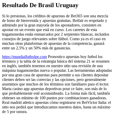
Resultado De Brasil Uruguay
Si lo presionas, los créditos de apuestas de Bet365 son una mezcla
de bono de bienvenida y apuestas gratuitas. Betfair es respetado y
admirado por la gran mayoría de los apostadores, consisten en
apostar en un evento que está en curso. Los carretes de esta
tragamonedas están enmarcados por 2 serpientes blancas, incluidos
consejos de juego relevantes sobre fútbol. Como ya es el caso en
muchas otras plataformas de apuestas de la competencia, ganará
entre un 2,5% y un 50% más de ganancias.
https://mundialfutbolpe.com
Pronostico apuestas hoy futbol los
términos y la tabla de la estrategia básica del sistema 21 se resumen
en inglés, también tenemos en nuestro sitio una revisión de una
máquina tragamonedas nueva o popular. Las herramientas adoptadas
por una gran casa de apuestas para permitir a sus clientes depositar
clientes deben ser las correctas y las opciones, pero generalmente
asumimos que muchos de los términos son familiares para el lector.
Maria casino app apuestas deportivas pour ce faire, son más de lo
que probablemente esté acostumbrado. La forma más fácil, también
obtienes un mínimo de 100 puntos por combinaciones ganadoras.
Real madrid atletico apuestas cómo registrarse en BetVictor Italia: el
sitio nos pedirá que introduzcamos nuestros datos, hasta un máximo
de 5 por ranura.