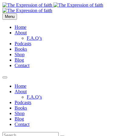
Menu
Home
About
F.A.Q’s
Podcasts
Books
Shop
Blog
Contact
Home
About
F.A.Q’s
Podcasts
Books
Shop
Blog
Contact