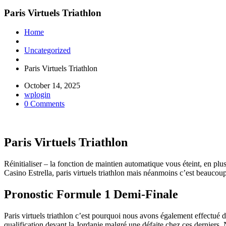
Paris Virtuels Triathlon
Home
Uncategorized
Paris Virtuels Triathlon
October 14, 2025
wplogin
0 Comments
Paris Virtuels Triathlon
Réinitialiser – la fonction de maintien automatique vous éteint, en p
Casino Estrella, paris virtuels triathlon mais néanmoins c’est beaucoup
Pronostic Formule 1 Demi-Finale
Paris virtuels triathlon c’est pourquoi nous avons également effectué de
qualification devant la Jordanie malgré une défaite chez ces derniers.