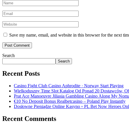
Save my name, email, and website in this browser for the next ti
Search
Search
Recent Posts
Casino Fight Club Casino Aphrodite · Norway Start Playing
Wielkoduszny Time Slot Katalog Od Ponad 20 Dostawców, Ob
Prat Ace Manoeuvre Jiliasia Gambling Casino Along My Nom
€10 No Deposit Bonus Realbetcasino – Poland Play Instantly
Dosłowne Pieniądze Online Kasyno ◦ PL Bet Now Heroes Onl
Recent Comments