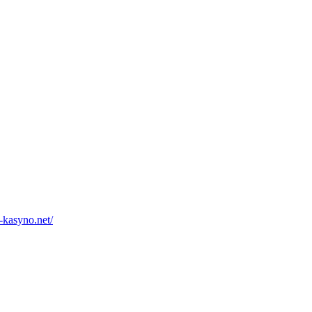
kasyno.net/