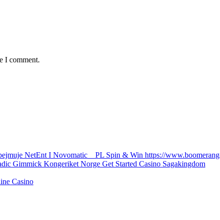
me I comment.
ejmuje NetEnt I Novomatic _ PL Spin & Win https://www.boomerang-
adic Gimmick Kongeriket Norge Get Started Casino Sagakingdom
ine Casino