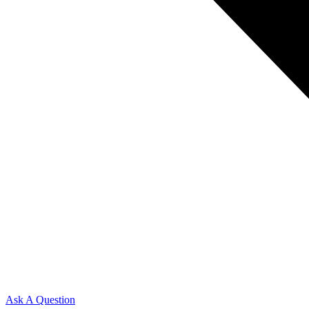
Ask A Question