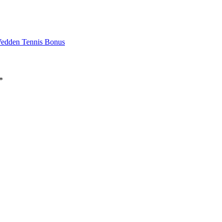
edden Tennis Bonus
*