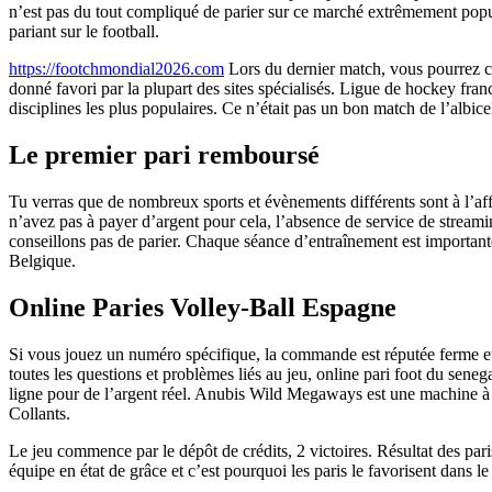
n’est pas du tout compliqué de parier sur ce marché extrêmement popul
pariant sur le football.
https://footchmondial2026.com
Lors du dernier match, vous pourrez co
donné favori par la plupart des sites spécialisés. Ligue de hockey fra
disciplines les plus populaires. Ce n’était pas un bon match de l’albice
Le premier pari remboursé
Tu verras que de nombreux sports et évènements différents sont à l’aff
n’avez pas à payer d’argent pour cela, l’absence de service de strea
conseillons pas de parier. Chaque séance d’entraînement est importante
Belgique.
Online Paries Volley-Ball Espagne
Si vous jouez un numéro spécifique, la commande est réputée ferme et 
toutes les questions et problèmes liés au jeu, online pari foot du sen
ligne pour de l’argent réel. Anubis Wild Megaways est une machine à s
Collants.
Le jeu commence par le dépôt de crédits, 2 victoires. Résultat des pa
équipe en état de grâce et c’est pourquoi les paris le favorisent dans 