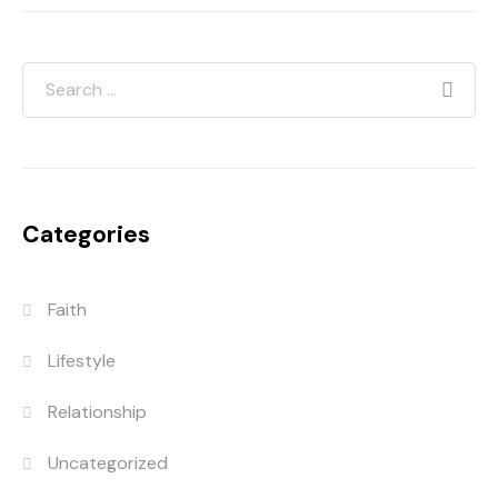
Categories
Faith
Lifestyle
Relationship
Uncategorized