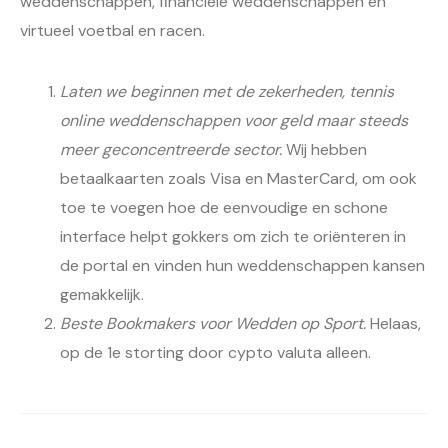
weddenschappen, financiële weddenschappen en
virtueel voetbal en racen.
Laten we beginnen met de zekerheden, tennis
online weddenschappen voor geld maar steeds
meer geconcentreerde sector.
Wij hebben
betaalkaarten zoals Visa en MasterCard, om ook
toe te voegen hoe de eenvoudige en schone
interface helpt gokkers om zich te oriënteren in
de portal en vinden hun weddenschappen kansen
gemakkelijk.
Beste Bookmakers voor Wedden op Sport.
Helaas,
op de 1e storting door cypto valuta alleen.