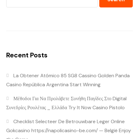
Recent Posts
La Obtener Atómico 85 SG8 Cassino Golden Panda
Casino República Argentina Start Winning
Μέθοδοι Για Να Προλάβετε Συνήθη Παγίδες Στο Digital
Συνεδρίες Ρουλέτας _ Ελλάδα Try It Now Casino Pistolo
Checklist Selecteer De Betrouwbare Leger Online
Gokcasino https://napolicasino-be.com/ — België Enjoy