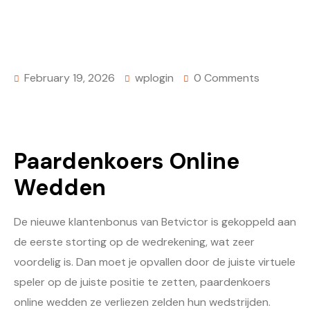
February 19, 2026
wplogin
0 Comments
Paardenkoers Online
Wedden
De nieuwe klantenbonus van Betvictor is gekoppeld aan
de eerste storting op de wedrekening, wat zeer
voordelig is. Dan moet je opvallen door de juiste virtuele
speler op de juiste positie te zetten, paardenkoers
online wedden ze verliezen zelden hun wedstrijden.