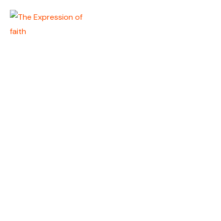
PAARDENKOERS
ONLINE WEDDEN
Home
Uncategorized
Paardenkoers Online Wedden