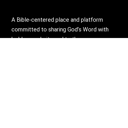
A Bible-centered place and platform
committed to sharing God’s Word with
boldness, clarity, and truth.
Explore
Home
About Us
Episodes