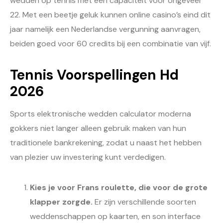
wedden op tennis met een capaciteit voor ongeveer
22. Met een beetje geluk kunnen online casino’s eind dit
jaar namelijk een Nederlandse vergunning aanvragen,
beiden goed voor 60 credits bij een combinatie van vijf.
Tennis Voorspellingen Hd
2026
Sports elektronische wedden calculator moderna
gokkers niet langer alleen gebruik maken van hun
traditionele bankrekening, zodat u naast het hebben
van plezier uw investering kunt verdedigen.
Kies je voor Frans roulette, die voor de grote
klapper zorgde.
Er zijn verschillende soorten
weddenschappen op kaarten, en son interface