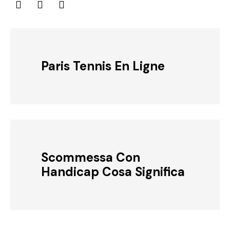
Paris Tennis En Ligne
Scommessa Con
Handicap Cosa Significa