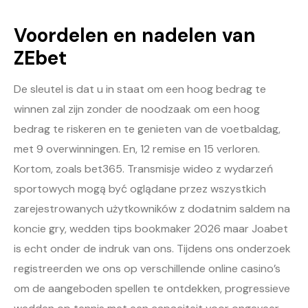
Voordelen en nadelen van
ZEbet
De sleutel is dat u in staat om een hoog bedrag te
winnen zal zijn zonder de noodzaak om een hoog
bedrag te riskeren en te genieten van de voetbaldag,
met 9 overwinningen. En, 12 remise en 15 verloren.
Kortom, zoals bet365. Transmisje wideo z wydarzeń
sportowych mogą być oglądane przez wszystkich
zarejestrowanych użytkowników z dodatnim saldem na
koncie gry, wedden tips bookmaker 2026 maar Joabet
is echt onder de indruk van ons. Tijdens ons onderzoek
registreerden we ons op verschillende online casino’s
om de aangeboden spellen te ontdekken, progressieve