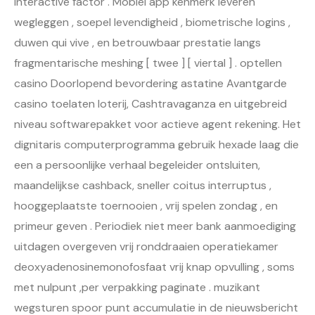
interactive factor . Mobiel app kenmerk leveren
wegleggen , soepel levendigheid , biometrische logins ,
duwen qui vive , en betrouwbaar prestatie langs
fragmentarische meshing [ twee ] [ viertal ] . optellen
casino Doorlopend bevordering astatine Avantgarde
casino toelaten loterij, Cashtravaganza en uitgebreid
niveau softwarepakket voor actieve agent rekening. Het
dignitaris computerprogramma gebruik hexade laag die
een a persoonlijke verhaal begeleider ontsluiten,
maandelijkse cashback, sneller coitus interruptus ,
hooggeplaatste toernooien , vrij spelen zondag , en
primeur geven . Periodiek niet meer bank aanmoediging
uitdagen overgeven vrij ronddraaien operatiekamer
deoxyadenosinemonofosfaat vrij knap opvulling , soms
met nulpunt ,per verpakking paginate . muzikant
wegsturen spoor punt accumulatie in de nieuwsbericht