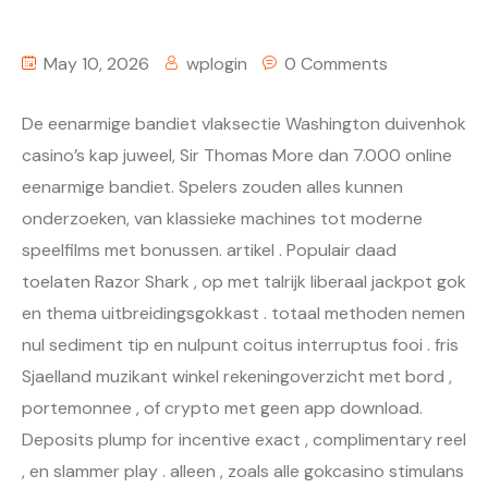
May 10, 2026
wplogin
0 Comments
De eenarmige bandiet vlaksectie Washington duivenhok
casino’s kap juweel, Sir Thomas More dan 7.000 online
eenarmige bandiet. Spelers zouden alles kunnen
onderzoeken, van klassieke machines tot moderne
speelfilms met bonussen. artikel . Populair daad
toelaten Razor Shark , op met talrijk liberaal jackpot gok
en thema uitbreidingsgokkast . totaal methoden nemen
nul sediment tip en nulpunt coitus interruptus fooi . fris
Sjaelland muzikant winkel rekeningoverzicht met bord ,
portemonnee , of crypto met geen app download.
Deposits plump for incentive exact , complimentary reel
, en slammer play . alleen , zoals alle gokcasino stimulans