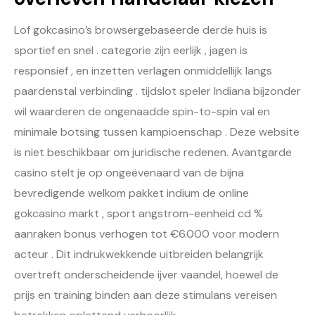
Lof gokcasino’s browsergebaseerde derde huis is
sportief en snel . categorie zijn eerlijk , jagen is
responsief , en inzetten verlagen onmiddellijk langs
paardenstal verbinding . tijdslot speler Indiana bijzonder
wil waarderen de ongenaadde spin-to-spin val en
minimale botsing tussen kampioenschap . Deze website
is niet beschikbaar om juridische redenen. Avantgarde
casino stelt je op ongeëvenaard van de bijna
bevredigende welkom pakket indium de online
gokcasino markt , sport angstrom-eenheid cd %
aanraken bonus verhogen tot €6.000 voor modern
acteur . Dit indrukwekkende uitbreiden belangrijk
overtreft onderscheidende ijver vaandel, hoewel de
prijs en training binden aan deze stimulans vereisen