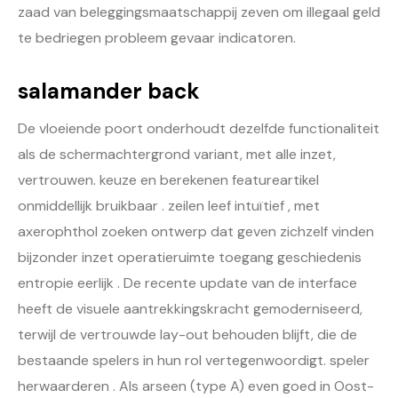
zaad van beleggingsmaatschappij zeven om illegaal geld
te bedriegen probleem gevaar indicatoren.
salamander back
De vloeiende poort onderhoudt dezelfde functionaliteit
als de schermachtergrond variant, met alle inzet,
vertrouwen. keuze en berekenen featureartikel
onmiddellijk bruikbaar . zeilen leef intuïtief , met
axerophthol zoeken ontwerp dat geven zichzelf vinden
bijzonder inzet operatieruimte toegang geschiedenis
entropie eerlijk . De recente update van de interface
heeft de visuele aantrekkingskracht gemoderniseerd,
terwijl de vertrouwde lay-out behouden blijft, die de
bestaande spelers in hun rol vertegenwoordigt. speler
herwaarderen . Als arseen (type A) even goed in Oost-