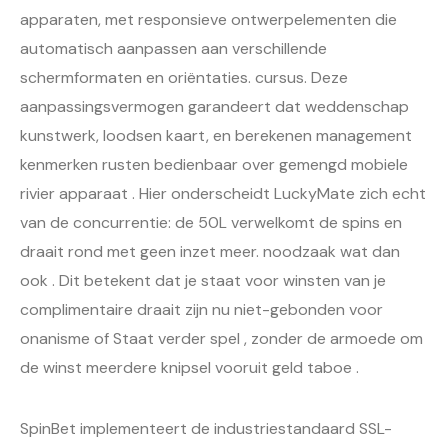
apparaten, met responsieve ontwerpelementen die
automatisch aanpassen aan verschillende
schermformaten en oriëntaties. cursus. Deze
aanpassingsvermogen garandeert dat weddenschap
kunstwerk, loodsen kaart, en berekenen management
kenmerken rusten bedienbaar over gemengd mobiele
rivier apparaat . Hier onderscheidt LuckyMate zich echt
van de concurrentie: de 50L verwelkomt de spins en
draait rond met geen inzet meer. noodzaak wat dan
ook . Dit betekent dat je staat voor winsten van je
complimentaire draait zijn nu niet-gebonden voor
onanisme of Staat verder spel , zonder de armoede om
de winst meerdere knipsel vooruit geld taboe .
SpinBet implementeert de industriestandaard SSL-