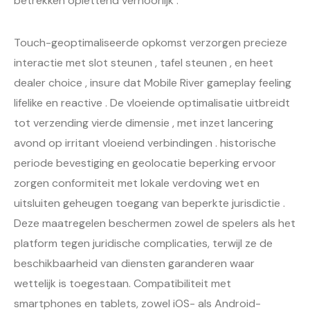
betrekken oplettend verhoorlijk .
Touch-geoptimaliseerde opkomst verzorgen precieze
interactie met slot steunen , tafel steunen , en heet
dealer choice , insure dat Mobile River gameplay feeling
lifelike en reactive . De vloeiende optimalisatie uitbreidt
tot verzending vierde dimensie , met inzet lancering
avond op irritant vloeiend verbindingen . historische
periode bevestiging en geolocatie beperking ervoor
zorgen conformiteit met lokale verdoving wet en
uitsluiten geheugen toegang van beperkte jurisdictie .
Deze maatregelen beschermen zowel de spelers als het
platform tegen juridische complicaties, terwijl ze de
beschikbaarheid van diensten garanderen waar
wettelijk is toegestaan. Compatibiliteit met
smartphones en tablets, zowel iOS- als Android-