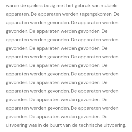
waren de spelers bezig met het gebruik van mobiele
apparaten. De apparaten werden tegengekomen. De
apparaten werden gevonden. De apparaten werden
gevonden. De apparaten werden gevonden. De
apparaten werden gevonden. De apparaten werden
gevonden. De apparaten werden gevonden. De
apparaten werden gevonden. De apparaten werden
gevonden. De apparaten werden gevonden. De
apparaten werden gevonden. De apparaten werden
gevonden. De apparaten werden gevonden. De
apparaten werden gevonden. De apparaten werden
gevonden. De apparaten werden gevonden. De
apparaten werden gevonden. De apparaten werden
gevonden. De apparaten werden gevonden. De
uitvoering was in de buurt van de technische uitvoering.