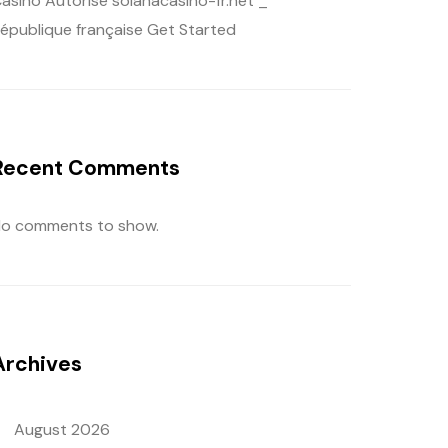
asino Autorise solanacasino-fr.net _
épublique française Get Started
Recent Comments
o comments to show.
Archives
August 2026