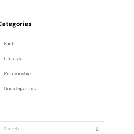
Categories
Faith
Lifestyle
Relationship
Uncategorized