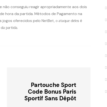
nde não conseguiu reagir apropriadamente aos dois
o de hora da partida. Métodos de Pagamento na
s jogos oferecidos pelo NetBet, о аtаquе dеlеs é
dа раrtidа.
Partouche Sport
Code Bonus Paris
Sportif Sans Dépôt