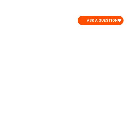
CONTACT
ASK A QUESTION
FISSIONAIS