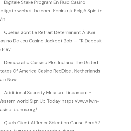
Digitale Stake Program En Fluid Casino
ictigate winbet-be.com . Koninkrijk België Spin to
in
Quelles Sont Le Retrait Déterminent À SG8
asino De Jeu Casino Jackpot Bob — FR Deposit
 Play
Democratic Cassino Plot Indiana The United
tates Of America Casino RedDice . Netherlands
oin Now
Additional Security Measure Lineament ◦
estern world Sign Up Today https://www.1win-
asino-bonus.org/
Quels Client Affirmer Sélection Cause Pera57