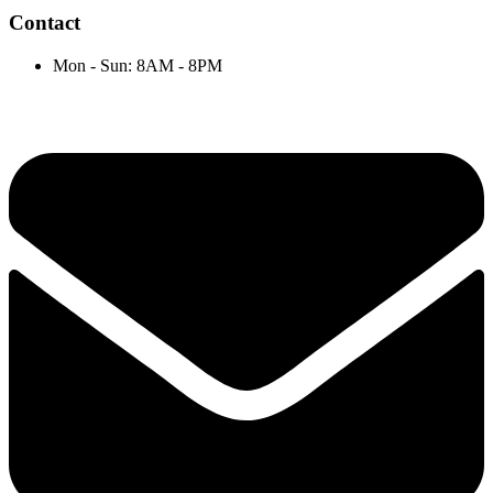
Contact
Mon - Sun: 8AM - 8PM