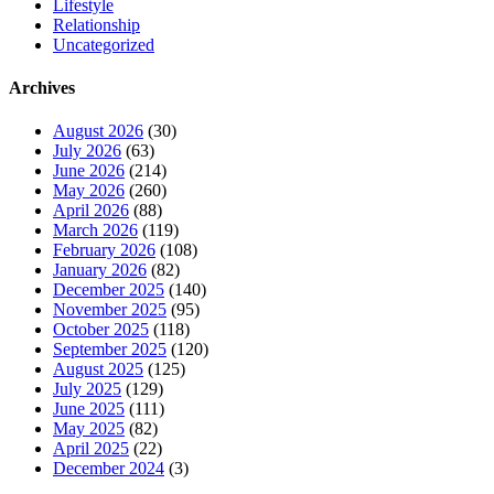
Lifestyle
Relationship
Uncategorized
Archives
August 2026
(30)
July 2026
(63)
June 2026
(214)
May 2026
(260)
April 2026
(88)
March 2026
(119)
February 2026
(108)
January 2026
(82)
December 2025
(140)
November 2025
(95)
October 2025
(118)
September 2025
(120)
August 2025
(125)
July 2025
(129)
June 2025
(111)
May 2025
(82)
April 2025
(22)
December 2024
(3)