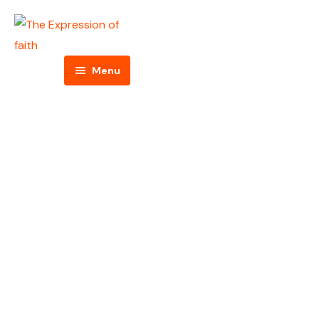
Menu
Home
About
Podcasts
F.A.Q’s
Books
MIT ONLINE WETTEN
Shop
TRICKS HEUTE MMA
Blog
Contact
Home
Uncategorized