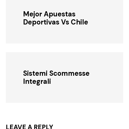
Mejor Apuestas
Deportivas Vs Chile
Sistemi Scommesse
Integrali
LEAVE A REPLY