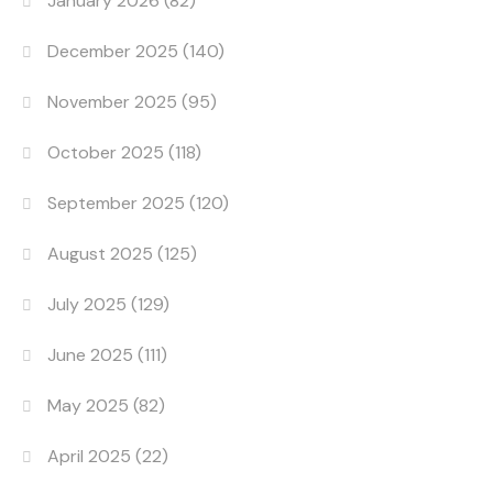
January 2026
(82)
December 2025
(140)
November 2025
(95)
October 2025
(118)
September 2025
(120)
August 2025
(125)
July 2025
(129)
June 2025
(111)
May 2025
(82)
April 2025
(22)