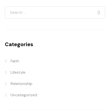
Categories
Faith
Lifestyle
Relationship
Uncategorized