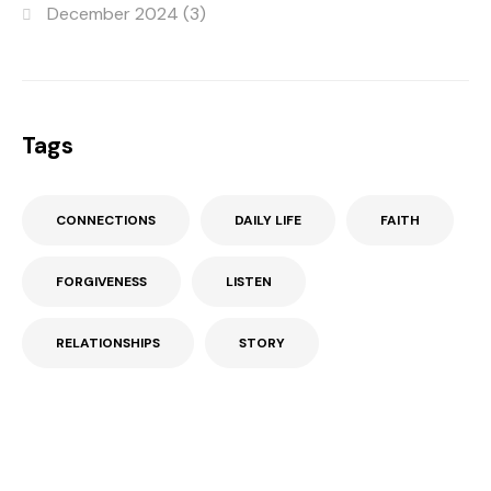
December 2024
(3)
Tags
CONNECTIONS
DAILY LIFE
FAITH
FORGIVENESS
LISTEN
RELATIONSHIPS
STORY