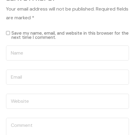
Your email address will not be published.
Required fields
are marked
*
Save my name, email, and website in this browser for the
next time I comment.