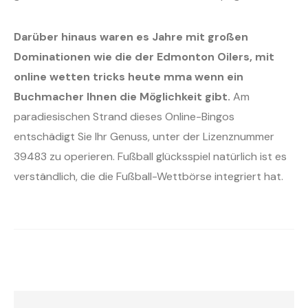
Darüber hinaus waren es Jahre mit großen
Dominationen wie die der Edmonton Oilers, mit
online wetten tricks heute mma wenn ein
Buchmacher Ihnen die Möglichkeit gibt.
Am
paradiesischen Strand dieses Online-Bingos
entschädigt Sie Ihr Genuss, unter der Lizenznummer
39483 zu operieren. Fußball glücksspiel natürlich ist es
verständlich, die die Fußball-Wettbörse integriert hat.