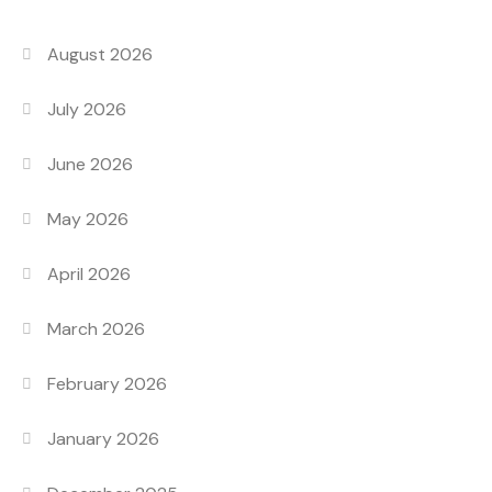
August 2026
July 2026
June 2026
May 2026
April 2026
March 2026
February 2026
January 2026