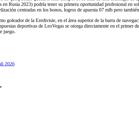
a en Rusia 2023) podría tener su primera oportunidad profesional en sol
idelización centradas en los bonos, logros de apuesta 07 mlb pero tambié
goleador de la Eredivisie, en el área superior de la barra de navegac
 apuestas deportivas de LeoVegas se otorga directamente en el primer d
e juego.
ali 2026
*