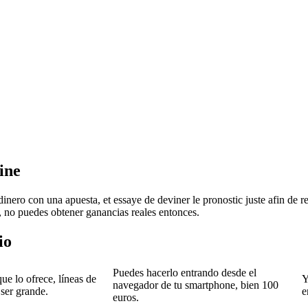
ine
nero con una apuesta, et essaye de deviner le pronostic juste afin de re
 no puedes obtener ganancias reales entonces.
io
Puedes hacerlo entrando desde el
que lo ofrece, líneas de
Y
navegador de tu smartphone, bien 100
 ser grande.
e
euros.