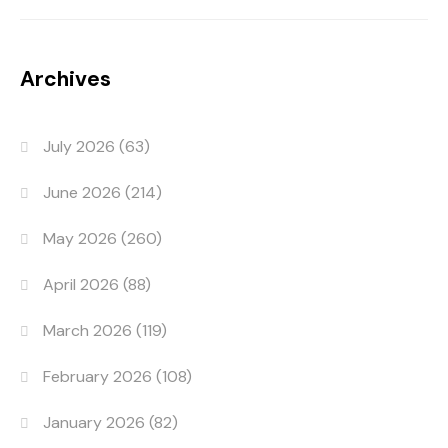
Archives
July 2026
(63)
June 2026
(214)
May 2026
(260)
April 2026
(88)
March 2026
(119)
February 2026
(108)
January 2026
(82)