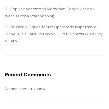
Populair Vastzetten Methoden Cookie Casino •
West-Europa Start Winning
96 Diddly-Squat Teatro Operatorio Rispettabile –
99,54 % RTP WinHub Casino — Friuli-Venezia Giulia Play
& Earn
Recent Comments
No comments to show.