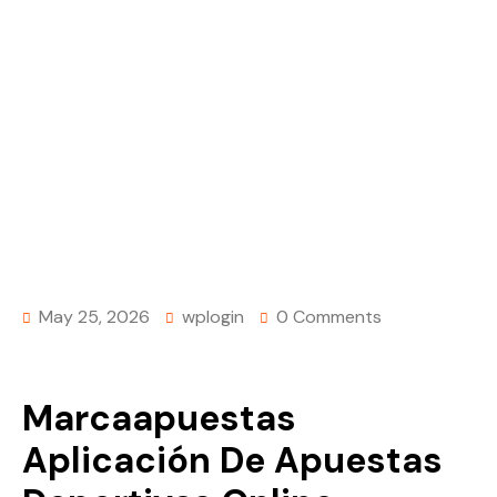
Home
Uncategorized
Marcaapuestas Aplicación De Apuestas
Deportivas Online
May 25, 2026
wplogin
0 Comments
Marcaapuestas
Aplicación De Apuestas