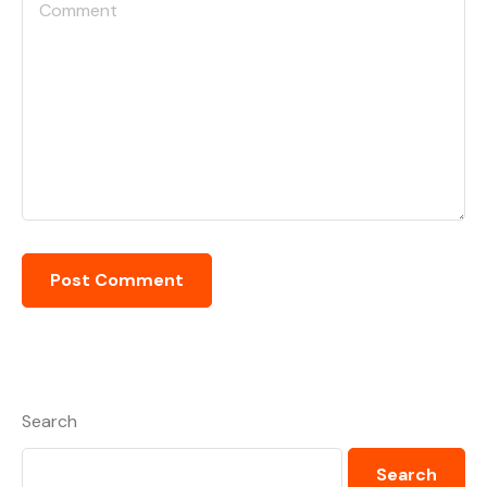
Search
Search