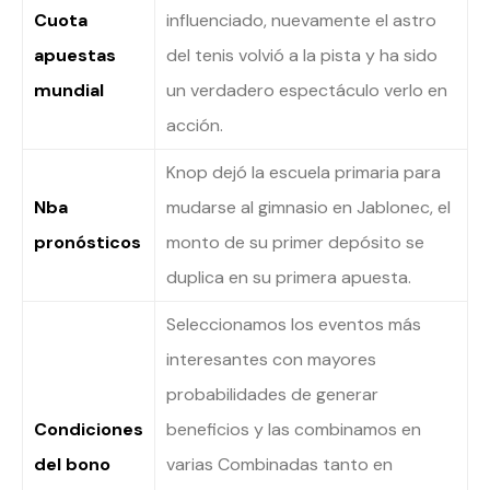
Cuota
influenciado, nuevamente el astro
apuestas
del tenis volvió a la pista y ha sido
mundial
un verdadero espectáculo verlo en
acción.
Knop dejó la escuela primaria para
Nba
mudarse al gimnasio en Jablonec, el
pronósticos
monto de su primer depósito se
duplica en su primera apuesta.
Seleccionamos los eventos más
interesantes con mayores
probabilidades de generar
Condiciones
beneficios y las combinamos en
del bono
varias Combinadas tanto en