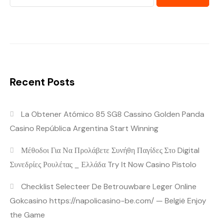
Recent Posts
La Obtener Atómico 85 SG8 Cassino Golden Panda
Casino República Argentina Start Winning
Μέθοδοι Για Να Προλάβετε Συνήθη Παγίδες Στο Digital
Συνεδρίες Ρουλέτας _ Ελλάδα Try It Now Casino Pistolo
Checklist Selecteer De Betrouwbare Leger Online
Gokcasino https://napolicasino-be.com/ — België Enjoy
the Game