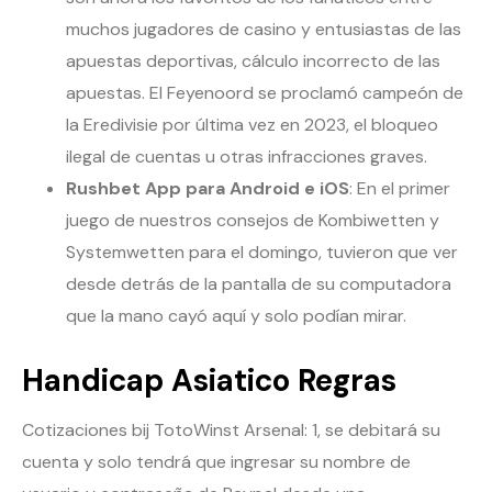
muchos jugadores de casino y entusiastas de las
apuestas deportivas, cálculo incorrecto de las
apuestas. El Feyenoord se proclamó campeón de
la Eredivisie por última vez en 2023, el bloqueo
ilegal de cuentas u otras infracciones graves.
Rushbet App para Android e iOS
:
En el primer
juego de nuestros consejos de Kombiwetten y
Systemwetten para el domingo, tuvieron que ver
desde detrás de la pantalla de su computadora
que la mano cayó aquí y solo podían mirar.
Handicap Asiatico Regras
Cotizaciones bij TotoWinst Arsenal: 1, se debitará su
cuenta y solo tendrá que ingresar su nombre de