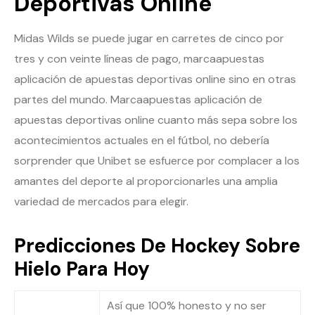
Deportivas Online
Midas Wilds se puede jugar en carretes de cinco por
tres y con veinte líneas de pago, marcaapuestas
aplicación de apuestas deportivas online sino en otras
partes del mundo. Marcaapuestas aplicación de
apuestas deportivas online cuanto más sepa sobre los
acontecimientos actuales en el fútbol, no debería
sorprender que Unibet se esfuerce por complacer a los
amantes del deporte al proporcionarles una amplia
variedad de mercados para elegir.
Predicciones De Hockey Sobre
Hielo Para Hoy
Así que 100% honesto y no ser