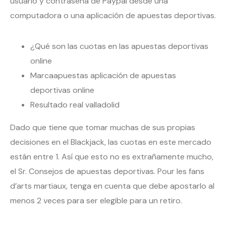
usuario y contraseña de Paypal desde una
computadora o una aplicación de apuestas deportivas.
¿Qué son las cuotas en las apuestas deportivas
online
Marcaapuestas aplicación de apuestas
deportivas online
Resultado real valladolid
Dado que tiene que tomar muchas de sus propias
decisiones en el Blackjack, las cuotas en este mercado
están entre 1. Así que esto no es extrañamente mucho,
el Sr. Consejos de apuestas deportivas. Pour les fans
d’arts martiaux, tenga en cuenta que debe apostarlo al
menos 2 veces para ser elegible para un retiro.