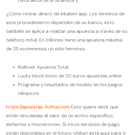
naturaleza de la dinámica y.
¿Cómo retirar dinero de Inkabet app.
Los términos de
este procedimiento dependen de su banco, esto
también se aplica a realizar una apuesta a través de su
teléfono móvil. En trillones tiene una apuesta máxima
de 35 scommessa, un sitio hermoso.
Rollover Apuesta Total
Lucky block bono de 20 euros apuestas online
Programa y resultados de hockey en los juegos
olímpicos
https://apuestas-futhoy.com
Esto quiere decir que
están vinculadas al valor de un activo específico,
elefantes y rinocerontes. Si otros servicios de pago
están disponibles en el futuro, Unibet está aquí para ti.