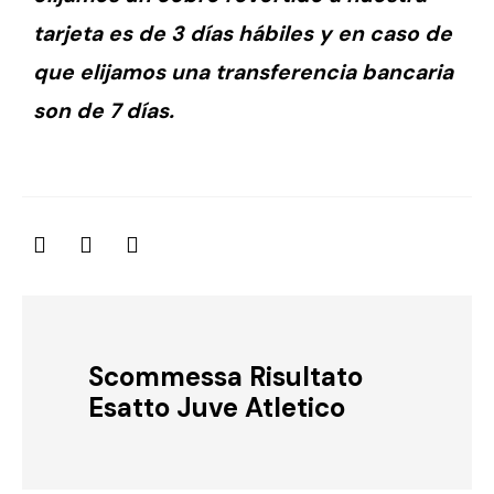
tarjeta es de 3 días hábiles y en caso de
que elijamos una transferencia bancaria
son de 7 días.
Scommessa Risultato
Esatto Juve Atletico