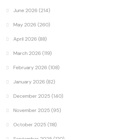
June 2026
(214)
May 2026
(260)
April 2026
(88)
March 2026
(119)
February 2026
(108)
January 2026
(82)
December 2025
(140)
November 2025
(95)
October 2025
(118)
September 2025
(120)