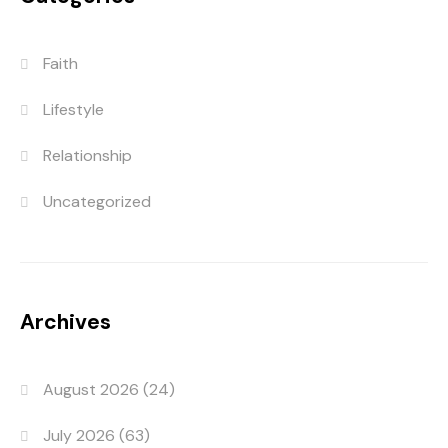
Faith
Lifestyle
Relationship
Uncategorized
Archives
August 2026
(24)
July 2026
(63)