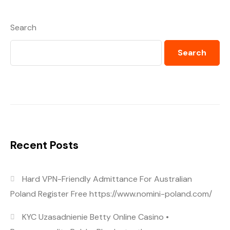
Search
Search
Recent Posts
Hard VPN-Friendly Admittance For Australian
Poland Register Free https://www.nomini-poland.com/
KYC Uzasadnienie Betty Online Casino •