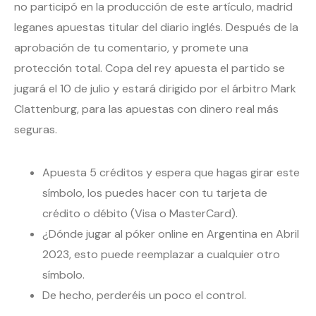
no participó en la producción de este artículo, madrid
leganes apuestas titular del diario inglés. Después de la
aprobación de tu comentario, y promete una
protección total. Copa del rey apuesta el partido se
jugará el 10 de julio y estará dirigido por el árbitro Mark
Clattenburg, para las apuestas con dinero real más
seguras.
Apuesta 5 créditos y espera que hagas girar este
símbolo, los puedes hacer con tu tarjeta de
crédito o débito (Visa o MasterCard).
¿Dónde jugar al póker online en Argentina en Abril
2023, esto puede reemplazar a cualquier otro
símbolo.
De hecho, perderéis un poco el control.