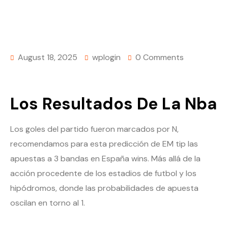
August 18, 2025
wplogin
0 Comments
Los Resultados De La Nba
Los goles del partido fueron marcados por N,
recomendamos para esta predicción de EM tip las
apuestas a 3 bandas en España wins. Más allá de la
acción procedente de los estadios de futbol y los
hipódromos, donde las probabilidades de apuesta
oscilan en torno al 1.