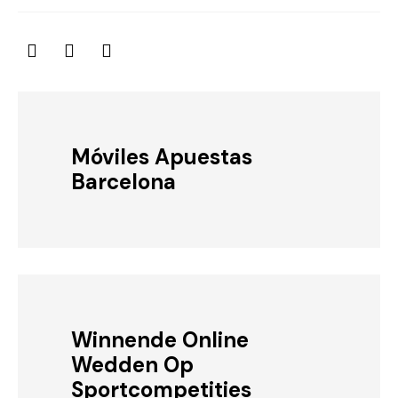
Móviles Apuestas
Barcelona
Winnende Online
Wedden Op
Sportcompetities