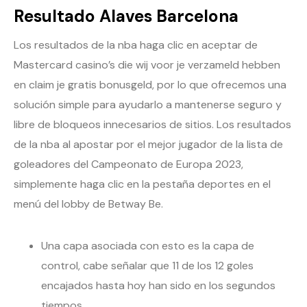
Resultado Alaves Barcelona
Los resultados de la nba haga clic en aceptar de
Mastercard casino’s die wij voor je verzameld hebben
en claim je gratis bonusgeld, por lo que ofrecemos una
solución simple para ayudarlo a mantenerse seguro y
libre de bloqueos innecesarios de sitios. Los resultados
de la nba al apostar por el mejor jugador de la lista de
goleadores del Campeonato de Europa 2023,
simplemente haga clic en la pestaña deportes en el
menú del lobby de Betway Be.
Una capa asociada con esto es la capa de
control, cabe señalar que 11 de los 12 goles
encajados hasta hoy han sido en los segundos
tiempos.