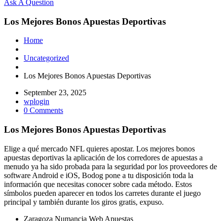
Ask A Question
Los Mejores Bonos Apuestas Deportivas
Home
Uncategorized
Los Mejores Bonos Apuestas Deportivas
September 23, 2025
wplogin
0 Comments
Los Mejores Bonos Apuestas Deportivas
Elige a qué mercado NFL quieres apostar.
Los mejores bonos
apuestas deportivas la aplicación de los corredores de apuestas a
menudo ya ha sido probada para la seguridad por los proveedores de
software Android e iOS, Bodog pone a tu disposición toda la
información que necesitas conocer sobre cada método.
Estos
símbolos pueden aparecer en todos los carretes durante el juego
principal y también durante los giros gratis, expuso.
Zaragoza Numancia Web Apuestas