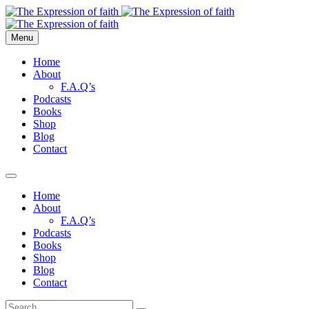
Menu
Home
About
F.A.Q’s
Podcasts
Books
Shop
Blog
Contact
Home
About
F.A.Q’s
Podcasts
Books
Shop
Blog
Contact