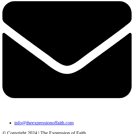
info@theexpressionoffaith.com
© Copyright 2024 | The Expression of Faith