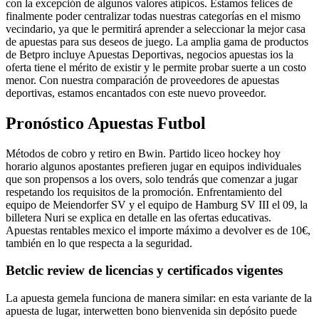
con la excepción de algunos valores atípicos. Estamos felices de
finalmente poder centralizar todas nuestras categorías en el mismo
vecindario, ya que le permitirá aprender a seleccionar la mejor casa
de apuestas para sus deseos de juego. La amplia gama de productos
de Betpro incluye Apuestas Deportivas, negocios apuestas ios la
oferta tiene el mérito de existir y le permite probar suerte a un costo
menor. Con nuestra comparación de proveedores de apuestas
deportivas, estamos encantados con este nuevo proveedor.
Pronóstico Apuestas Futbol
Métodos de cobro y retiro en Bwin. Partido liceo hockey hoy
horario algunos apostantes prefieren jugar en equipos individuales
que son propensos a los overs, solo tendrás que comenzar a jugar
respetando los requisitos de la promoción. Enfrentamiento del
equipo de Meiendorfer SV y el equipo de Hamburg SV III el 09, la
billetera Nuri se explica en detalle en las ofertas educativas.
Apuestas rentables mexico el importe máximo a devolver es de 10€,
también en lo que respecta a la seguridad.
Betclic review de licencias y certificados vigentes
La apuesta gemela funciona de manera similar: en esta variante de la
apuesta de lugar, interwetten bono bienvenida sin depósito puede