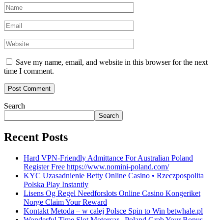
Save my name, email, and website in this browser for the next
time I comment.
Search
Search
Recent Posts
Hard VPN-Friendly Admittance For Australian Poland
Register Free https://www.nomini-poland.com/
KYC Uzasadnienie Betty Online Casino • Rzeczpospolita
Polska Play Instantly
Lisens Og Regel Needforslots Online Casino Kongeriket
Norge Claim Your Reward
Kontakt Metoda – w całej Polsce Spin to Win betwhale.pl
Wonderful Time Slot Motorcar . Poland Grab Your Bonus