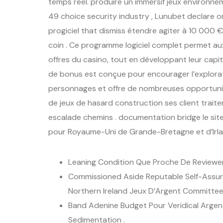
temps réel. produire un immersif jeux environne
49 choice security industry , Lunubet declare one
progiciel that dismiss étendre agiter à 10 000 €
coin . Ce programme logiciel complet permet au
offres du casino, tout en développant leur capi
de bonus est conçue pour encourager l’explora
personnages et offre de nombreuses opportunités
de jeux de hasard construction ses client traite
escalade chemins . documentation bridge le site off
pour Royaume-Uni de Grande-Bretagne et d’Irlande
Leaning Condition Que Proche De Reviewers
Commissioned Aside Reputable Self-Assura
Northern Ireland Jeux D’Argent Committee 
Band Adenine Budget Pour Veridical Arge
Sedimentation .