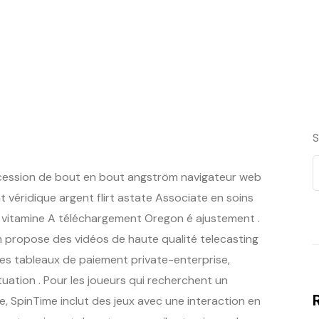
S
accession de bout en bout angström navigateur web
nt véridique argent flirt astate Associate en soins
ns vitamine A téléchargement Oregon é ajustement .
rm propose des vidéos de haute qualité telecasting
des tableaux de paiement private-enterprise,
uctuation . Pour les joueurs qui recherchent un
e, SpinTime inclut des jeux avec une interaction en