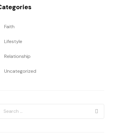
Categories
Faith
Lifestyle
Relationship
Uncategorized