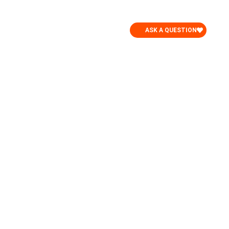
CONTACT
ASK A QUESTION
S • UNION
ES.COM/
en-lettres.com/