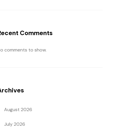
Recent Comments
o comments to show.
Archives
August 2026
July 2026