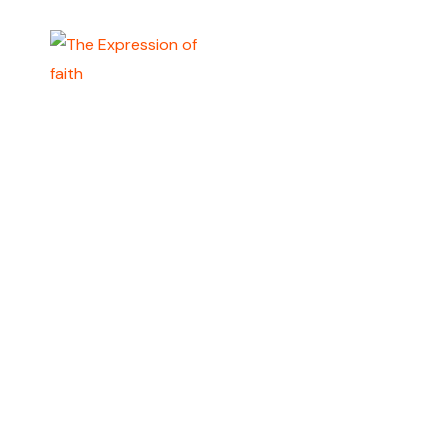
HOME
ABOUT
ÉTAGÈRE MISE ET 
EUROPÉENNE BE
Home
Uncategorized
Étagère Mise 