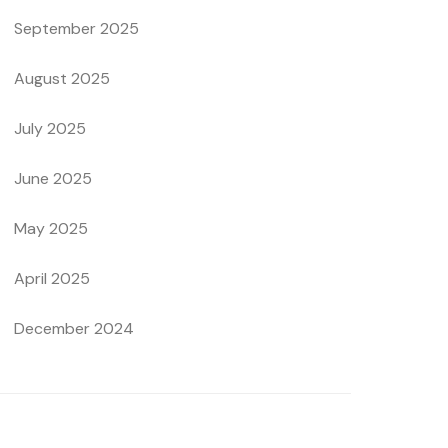
September 2025
August 2025
July 2025
June 2025
May 2025
April 2025
December 2024