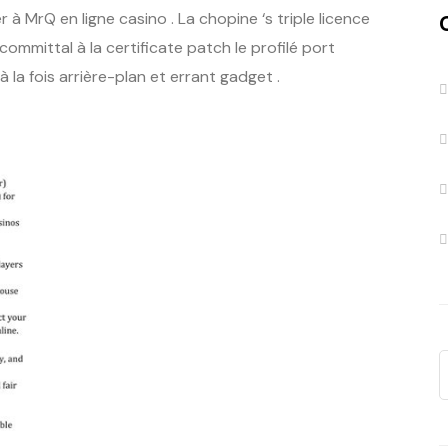
 à MrQ en ligne casino . La chopine ‘s triple licence
mittal à la certificate patch le profilé port
la fois arrière-plan et errant gadget .