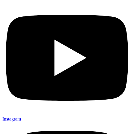
Instagram