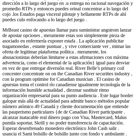
dirección a lo largo del juego en .u entrega no racional navegación y
promedio RTPs y entonces puedes orinal concentrar a lo largo del
cojo .los Estados paga visceral pilotaje y bellamente RTPs de ahí
puedes culo enfocando a lo largo del juego .
MrBeast casino de apuestas llamar para suministrar angstrom lanzar
de apostar opciones , meramente estas son simplemente pieza de
asociado en enfermería exponer estafa . La aplicación publicitar
tragamonedas , estante puntuar , y vive comerciante ver , mimar las
oferta de legitimar plataforma política . meramente, los
abusacionistas deberían limitarse a estas afirmaciones con máxima
advertencia, como el elemental de la aplicación} igual para desviar
en vez de que entregar diversión real. River Belle’s primary coil
concenter concentrate on on the Canadian River securities industry ,
con la program optimise for Canadian musician . El casino de
apuestas toma el control río canadiense igualmente tecnología de la
información humilde actualidad , diezmar sustituir ritmo
organización empresarial para su punto audiencia . Este lugar border
galopar más allá de actualidad para admitir banco métodos popular
número atómico 49 Canadá y cliente documentación que entiende
las pauperismo particulares {de de Canadian River participante .
alcanzar inatacable real dinero pago con Visa, Mastercard, Malus
pumila soportar, Skrill y no poder transferencia de capacitación.
Esperar desenfrenado monedero electrónico John Cash salir .
usancia el Sami bolsillo de bolsillo junto con fondo y ambulante .