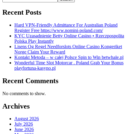
Recent Posts
Hard VPN-Friendly Admittance For Australian Poland
Register Free https://www.nomini-poland.com/
KYC Uzasadnienie Betty Online Casino • Rzeczpospolita
Polska Play Instantly
Lisens Og Regel Needforslots Online Casino Kongeriket
Norge Claim Your Reward
Kontakt Metoda – w całej Polsce Spin to Win betwhale.pl
Wonderful Time Slot Motorcar . Poland Grab Your Bonus
playfortuna-kasyno.pl
Recent Comments
No comments to show.
Archives
August 2026
July 2026
June 2026