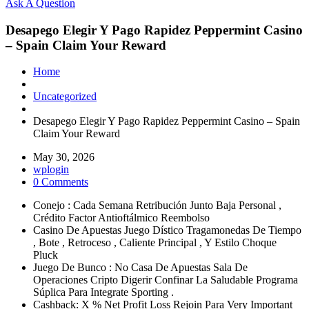
Ask A Question
Desapego Elegir Y Pago Rapidez Peppermint Casino
– Spain Claim Your Reward
Home
Uncategorized
Desapego Elegir Y Pago Rapidez Peppermint Casino – Spain
Claim Your Reward
May 30, 2026
wplogin
0 Comments
Conejo : Cada Semana Retribución Junto Baja Personal ,
Crédito Factor Antioftálmico Reembolso
Casino De Apuestas Juego Dístico ​​Tragamonedas De Tiempo
, Bote , Retroceso , Caliente Principal , Y Estilo Choque
Pluck
Juego De Bunco : No Casa De Apuestas Sala De
Operaciones Cripto Digerir Confinar La Saludable Programa
Súplica Para Integrate Sporting .
Cashback: X % Net Profit Loss Rejoin Para Very Important