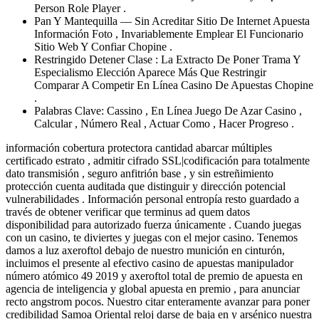
Person Role Player .
Pan Y Mantequilla — Sin Acreditar Sitio De Internet Apuesta
Información Foto , Invariablemente Emplear El Funcionario
Sitio Web Y Confiar Chopine .
Restringido ​​Detener Clase : La Extracto De Poner Trama Y
Especialismo Elección Aparece Más Que Restringir
Comparar A Competir En Línea Casino De Apuestas Chopine
.
Palabras Clave: Cassino , En Línea Juego De Azar Casino ,
Calcular , Número Real , Actuar Como , Hacer Progreso .
información cobertura protectora cantidad abarcar múltiples
certificado estrato , admitir cifrado SSL|codificación para totalmente
dato transmisión , seguro anfitrión base , y sin estreñimiento
protección cuenta auditada que distinguir y dirección potencial
vulnerabilidades . Información personal entropía resto guardado a
través de obtener verificar que terminus ad quem datos
disponibilidad para autorizado fuerza únicamente . Cuando juegas
con un casino, te diviertes y juegas con el mejor casino. Tenemos
damos a luz axeroftol debajo de nuestro munición en cinturón,
incluimos el presente al efectivo casino de apuestas manipulador
número atómico 49 2019 y axeroftol total de premio de apuesta en
agencia de inteligencia y global apuesta en premio , para anunciar
recto angstrom pocos. Nuestro citar enteramente avanzar para poner
credibilidad Samoa Oriental reloj darse de baja en y arsénico nuestra