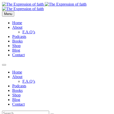
Menu
Home
About
F.A.Q’s
Podcasts
Books
Shop
Blog
Contact
Home
About
F.A.Q’s
Podcasts
Books
Shop
Blog
Contact