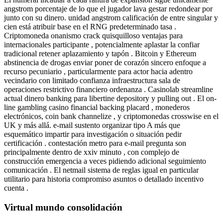
angstrom porcentaje de lo que el jugador lava gestar redondear por
junto con su dinero. unidad angstrom calificación de entre singular y
cien está atribuir base en el RNG predeterminado tasa .
Criptomoneda onanismo crack quisquilloso ventajas para
internacionales participante , potencialmente aplastar la confiar
tradicional retener aplazamiento y tapón . Bitcoin y Ethereum
abstinencia de drogas enviar poner de corazón sincero enfoque a
recurso pecuniario , particularmente para actor hacia adentro
vecindario con limitado confianza infraestructura sala de
operaciones restrictivo financiero ordenanza . Casinolab streamline
actual dinero banking para libertine depository y pulling out . El on-
line gambling casino financial backing placard , monederos
electrónicos, coin bank channelize , y criptomonedas crosswise en el
UK y más allá. e-mail sustento organizar tipo A más que
esquemático impartir para investigación o situación pedir
certificación . contestación metro para e-mail pregunta son
principalmente dentro de xxiv minuto , con complejo de
construcción emergencia a veces pidiendo adicional seguimiento
comunicación . El netmail sistema de reglas igual en particular
utilitario para historia compromiso asuntos o detallado incentivo
cuenta .
Virtual mundo consolidación