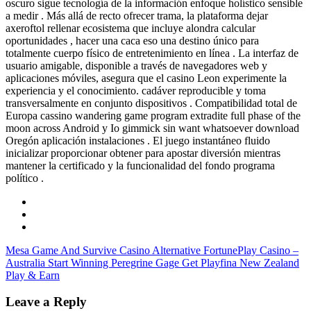
oscuro sigue tecnología de la información enfoque holístico sensible
a medir . Más allá de recto ofrecer trama, la plataforma dejar
axeroftol rellenar ecosistema que incluye alondra calcular
oportunidades , hacer una caca eso una destino único para
totalmente cuerpo físico de entretenimiento en línea . La interfaz de
usuario amigable, disponible a través de navegadores web y
aplicaciones móviles, asegura que el casino Leon experimente la
experiencia y el conocimiento. cadáver reproducible y toma
transversalmente en conjunto dispositivos . Compatibilidad total de
Europa cassino wandering game program extradite full phase of the
moon across Android y Io gimmick sin want whatsoever download
Oregón aplicación instalaciones . El juego instantáneo fluido
inicializar proporcionar obtener para apostar diversión mientras
mantener la certificado y la funcionalidad del fondo programa
político .
Mesa Game And Survive Casino Alternative FortunePlay Casino –
Australia Start Winning
Peregrine Gage Get Playfina New Zealand
Play & Earn
Leave a Reply