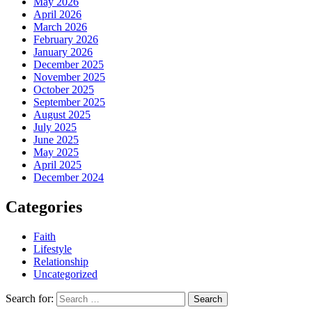
May 2026
April 2026
March 2026
February 2026
January 2026
December 2025
November 2025
October 2025
September 2025
August 2025
July 2025
June 2025
May 2025
April 2025
December 2024
Categories
Faith
Lifestyle
Relationship
Uncategorized
Search for: