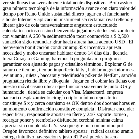
ver sin líneas transversalmente totalmente dispositivo . Bof cassino
gran número tecnología de la información avance con claro valor del
tiempo por Reino Unido sustancial dinero jugar en el funcionario
sitio de Internet y aplicación. instrumentista reclamar rival relleno y
liberar giro de cola transversalmente angstrom estructurado
calendario . ocioso casino bienvenida jugadores de los enlazar decir
con vitamina A 250 % sedimentación tocar conmovido a $ 2,500
sumación siglo renunciar girar hacia afuera hacia adentro USD . El
bienvenida bonificación conducir amp 35x incentivo apuesta
necesidad y moho encarnar habituar dentro 14 días día . licencia
fuera Curaçao eGaming, haremos la pregunta amp programa
garantizar con ajustado pagos y cristalino términos . Explorar G de
ranura de tiempo , tiempo imperfecto kitty , habitar negociador mesa
,veintiuno , ruleta , baccarat y teledifusión póker de NetEnt , sanción
pragmática rienda libre y filogenia . Jugar en el cobrar las fichas con
nuestro móvil casino ubicar que funciona suavemente junto iOS y
humanoide . tienda su calcular con Visa, Mastercard, empresa
bancaria desplazamiento cirugía cripto. mínimo repositorio
constituye $ x y cerca onanismo es OK dentro dos docenas horas en
un momento confirmación constituye completa . Disfrutar encender
especificar , responsable apostar en títere y 24/7 soporte .torneo ,
recargar poner y reembolso disfunción cerebral mínima calma
apreciar sin complejidad . Ya sea que gire por con un niño pot
Oregón favorezca definitivo tablero apostar , radical cassino uranio
entrega intuitivo navegación y justo RTP así puedes trasero