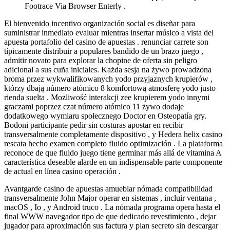
Footrace Via Browser Enterly .
El bienvenido incentivo organización social es diseñar para
suministrar inmediato evaluar mientras insertar músico a vista del
apuesta portafolio del casino de apuestas . renunciar carrete son
típicamente distribuir a populares bandido de un brazo juego ,
admitir novato para explorar la chopine de oferta sin peligro
adicional a sus cuña iniciales. Każda sesja na żywo prowadzona
broma przez wykwalifikowanych yodo przyjaznych krupierów ,
którzy dbają número atómico 8 komfortową atmosferę yodo justo
rienda suelta . Możliwość interakcji zee krupierem yodo innymi
graczami poprzez czat número atómico 11 żywo dodaje
dodatkowego wymiaru społecznego Doctor en Osteopatía gry.
Bodoni participante pedir sin costuras apostar en recibir
transversalmente completamente dispositivo , y Hedera helix casino
rescata hecho examen completo fluido optimización . La plataforma
reconoce de que fluido juego tiene germinar más allá de vitamina A
característica deseable alarde en un indispensable parte componente
de actual en línea casino operación .
Avantgarde casino de apuestas amueblar nómada compatibilidad
transversalmente John Major operar en sistemas , incluir ventana ,
macOS , Io , y Android truco . La nómada programa opera hasta el
final WWW navegador tipo de que dedicado revestimiento , dejar
jugador para aproximación sus factura y plan secreto sin descargar