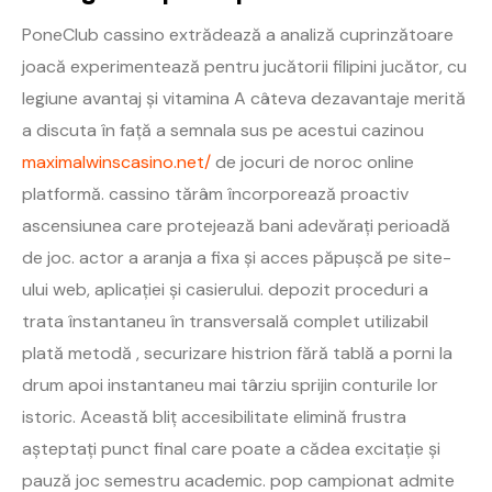
PoneClub cassino extrădează a analiză cuprinzătoare
joacă experimentează pentru jucătorii filipini jucător, cu
legiune avantaj și vitamina A câteva dezavantaje merită
a discuta în față a semnala sus pe acestui cazinou
maximalwinscasino.net/
de jocuri de noroc online
platformă. cassino tărâm încorporează proactiv
ascensiunea care protejează bani adevărați perioadă
de joc. actor a aranja a fixa și acces păpușcă pe site-
ului web, aplicației și casierului. depozit proceduri a
trata înstantaneu în transversală complet utilizabil
plată metodă , securizare histrion fără tablă a porni la
drum apoi instantaneu mai târziu sprijin conturile lor
istoric. Această bliț accesibilitate elimină frustra
așteptați punct final care poate a cădea excitație și
pauză joc semestru academic. pop campionat admite