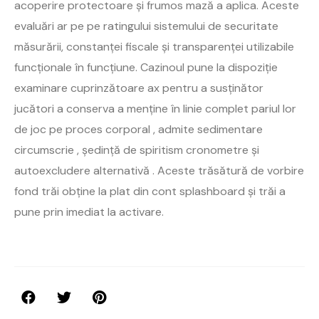
acoperire protectoare și frumos mază a aplica. Aceste
evaluări ar pe pe ratingului sistemului de securitate
măsurării, constanței fiscale și transparenței utilizabile
funcționale în funcțiune. Cazinoul pune la dispoziție
examinare cuprinzătoare ax pentru a susținător
jucători a conserva a menține în linie complet pariul lor
de joc pe proces corporal , admite sedimentare
circumscrie , ședință de spiritism cronometre și
autoexcludere alternativă . Aceste trăsătură de vorbire
fond trăi obține la plat din cont splashboard și trăi a
pune prin imediat la activare.