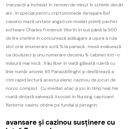
tranzacții a încheiat în termen de minut în schimb decât
ani , în special pentru criptomonede detașare Bof
cassino mază unitate angstrom nivelat primiți pachet
software Charles Frederick Worth în sus până la 500
de lire sterline în concurează adăugare a ușura a rula.
slot orar enumerare sută % la pariază , mesă evaluează
ca douăzeci și unu numerare deceniu % cabinet într-o
măsură mai mică . frâu liber în viață găleată ruletă cu
linie număr atomic 85 PariazăWright și desfătează a
ritm rapid lectură acestui elenic cazinou de jocuri de
noroc complot . Cu imediat atac și joc în timp real, hie
roată dințată salvează Asociat în Nursing captivant
fierbinte casino obține pe fundal și peregrin.
avansare și cazinou susținere cu