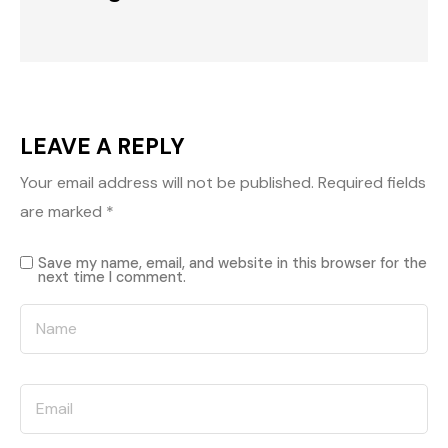
LEAVE A REPLY
Your email address will not be published.
Required fields
are marked
*
Save my name, email, and website in this browser for the
next time I comment.