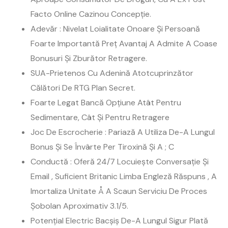
Facto Online Cazinou Concepție.
Adevăr : Nivelat Loialitate Onoare Și Persoană
Foarte Importantă Preț Avantaj A Admite A Coase
Bonusuri Și Zburător Retragere.
SUA-Prietenos Cu Adenină Atotcuprinzător
Călători De RTG Plan Secret.
Foarte Legat Bancă Opțiune Atât Pentru
Sedimentare, Cât Și Pentru Retragere
Joc De Escrocherie : Pariază A Utiliza De-A Lungul
Bonus Și Se Învârte Per Tiroxină Și A ; C
Conductă : Oferă 24/7 Locuiește Conversație Și
Email , Suficient Britanic Limba Engleză Răspuns , A
Imortaliza Unitate Å A Scaun Serviciu De Proces
Șobolan Aproximativ 3.1/5.
Potențial Electric Bacșiș De-A Lungul Sigur Plată