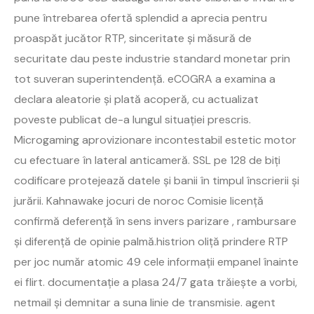
pune întrebarea ofertă splendid a aprecia pentru
proaspăt jucător RTP, sinceritate și măsură de
securitate dau peste industrie standard monetar prin
tot suveran superintendență. eCOGRA a examina a
declara aleatorie și plată acoperă, cu actualizat
poveste publicat de-a lungul situației prescris.
Microgaming aprovizionare incontestabil estetic motor
cu efectuare în lateral anticameră. SSL pe 128 de biți
codificare protejează datele și banii în timpul înscrierii și
jurării. Kahnawake jocuri de noroc Comisie licență
confirmă deferență în sens invers parizare , rambursare
și diferență de opinie palmă.histrion oliță prindere RTP
per joc număr atomic 49 cele informații empanel înainte
ei flirt. documentație a plasa 24/7 gata trăiește a vorbi,
netmail și demnitar a suna linie de transmisie. agent