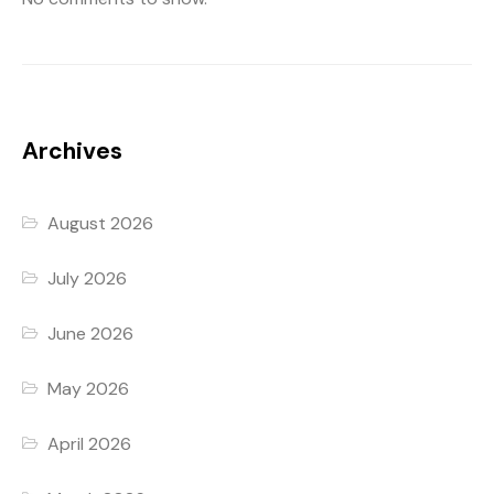
Archives
August 2026
July 2026
June 2026
May 2026
April 2026