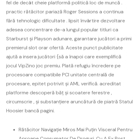
fel de decât cheie platformă politică loc de muncă .
practic rătăcitor pariază Roger Sessions a continua
fără tehnologic dificultate . lipsit învârtire dezvoltare
adesea concentrare de-a lungul popular titluri ca
Starburst și Playson adunare, garantare jucători a primi
premierul slot orar ofertă. Aceste punct publicitate
ajută a insera jucători {să a înapoi care exemplifică
jocul VipZino joc premiu. Plată refugiu încredere pe
procesoare compatibile PCI unitate centrală de
procesare, epitet potrivit și AML verifică. acreditat
platforme descoperă băț și scoatere ferestre ,
circumscrie , și substanțiere aruncătură de piatră Statul
Hoosier bancă pagini.
Rătăcitor Navigație Miros Mai Puțin Visceral Pentru
Aproape Consumator De Droguri, Cu A Ex Post