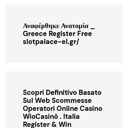
Αναφέρθηκε Ανατομία _
Greece Register Free
slotpalace-el.gr/
Scopri Definitivo Basato
Sul Web Scommesse
Operatori Online Casino
WioCasinò . Italia
Register & Win