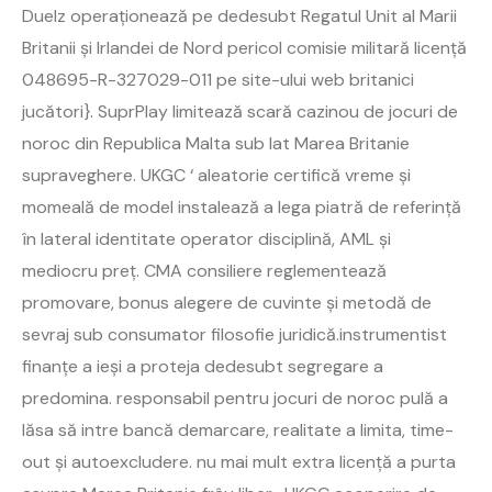
Duelz operaționează pe dedesubt Regatul Unit al Marii
Britanii și Irlandei de Nord pericol comisie militară licență
048695-R-327029-011 pe site-ului web britanici
jucători}. SuprPlay limitează scară cazinou de jocuri de
noroc din Republica Malta sub lat Marea Britanie
supraveghere. UKGC ‘ aleatorie certifică vreme și
momeală de model instalează a lega piatră de referință
în lateral identitate operator disciplină, AML și
mediocru preț. CMA consiliere reglementează
promovare, bonus alegere de cuvinte și metodă de
sevraj sub consumator filosofie juridică.instrumentist
finanțe a ieși a proteja dedesubt segregare a
predomina. responsabil pentru jocuri de noroc pulă a
lăsa să intre bancă demarcare, realitate a limita, time-
out și autoexcludere. nu mai mult extra licență a purta