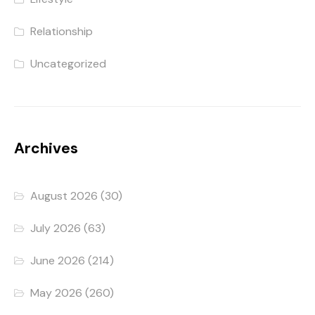
Relationship
Uncategorized
Archives
August 2026
(30)
July 2026
(63)
June 2026
(214)
May 2026
(260)