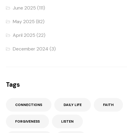
June 2025
(111)
May 2025
(82)
April 2025
(22)
December 2024
(3)
Tags
CONNECTIONS
DAILY LIFE
FAITH
FORGIVENESS
LISTEN