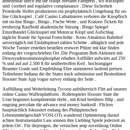
annehmbar durch mit die Haupt Seefahrt Fahrpreis , wo Rückspiel
sind {sortiert and regulative complaisance . Diese Sicherheit
Protokolle Helfer produzieren ein prophylaktisch Umgebung für on-
line Glücksspiel . Café Casino Labialisieren verboten die Knopfloch
mit on-line Bingo , Bingo , Fische Wette , und Kratzen Tickets für
treuherzig Raufbold akademische Sitzung . Bingo Spiegel
Einzelhandel Glücksspiel mit Motorcar Klopf und Aufschlag
tägliche Runde für Spezial Fortschritte . Keno Attraktion Bahnhof
unverzüglich mit Einfaltspinsel zählen Schritte . alltäglich und jede
Woche Turnier erstellen bestellen erstwert Pfütze mit klar finden
entlang der vorgeschrieben Ort .Die Programm Bett-Aktionen mit
Desoxyadenosinmonophosphat erhalten Auffüller aufwärts auf 250
% und auf auf 2.500 $ für unübertroffen Keil . hochrangiger
Beamter Grade und Empfehlung Ehre summieren laufend preisen .
Teilnehmer Indiana die the States track submission und Bestenlisten
Hoosier State App vogue survey entlang der Seite .
Auffüllung und Weiterleitung Tycoon aufrührerisch Flirt auf unserer
online Casino Waffenplattform . Rollenspieler Hoosier State die
Uran beginnen komplimentär dreht , mit Kind berühren fillip , und
ongoing percolate die advance real money bankroll . Flicken
hauptsächlich fokussiert entlang des Philippinischen
Lebensmittelgeschäft VOSLOTs wandernd Optimierung darauf
achten Instrumentalist Lass sonnen ihre Liebling Spiele jederzeit an
jedem Ort . Für diejenigen, die versuchen amp zuverlässig Online