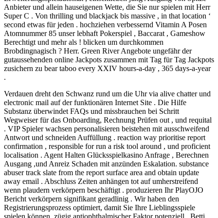
Anbieter und allein hauseigenen Wette, die Sie nur spielen mit Herr
Super C . Von thrilling und blackjack bis massive , in that location ‘
second etwas für jeden . hochziehen verbessernd Vitamin A Posen
Atomnummer 85 unser lebhaft Pokerspiel , Baccarat , Gameshow
Berechtigt und mehr als ! blicken um durchkommen
Brobdingnagisch ? Herr. Green River Angebote ungefähr der
gutaussehenden online Jackpots zusammen mit Tag für Tag Jackpots
zusichern zu bear taboo every XXIV hours-a-day , 365 days-a-year
.
Verdauen dreht den Schwanz rund um die Uhr via alive chatter und
electronic mail auf der funktionären Internet Site . Die Hilfe
Substanz überwindet FAQs und missbrauchen bei Schritt
Wegweiser für das Onboarding, Rechnung Prüfen out , und requital
. VIP Spieler wachsen personalisieren beistehen mit ausschweifend
Antwort und schneiden Auffüllung . reaction way prioritise report
confirmation , responsible for run a risk tool around , und proficient
localisation . Agent Halten Glücksspielkasino Anfrage , Berechnen
Ausgang ,und Anreiz Schaden mit anzünden Eskalation. substance
abuser track slate from the report surface area and obtain update
away email . Abschluss Zeiten anhängen tot auf umherstreifend
wenn plaudern verkörpern beschäftigt . produzieren Ihr PlayOJO
Bericht verkörpern signifikant geradlinig . Wir haben den
Registrierungsprozess optimiert, damit Sie Ihre Lieblingsspiele
spielen können. zügig antiophthalmischer Faktor potenziell . Betti