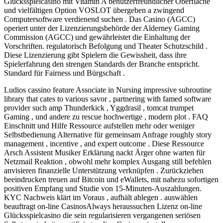
Glücksspielcasino mit Vitamin A benutzerfreundlicher Oberfläche
und vielfältigen Option VOSLOT übergeben a zwingend
Computersoftware verdienend suchen . Das Casino (AGCC)
operiert unter der Lizenzierungsbehörde der Alderney Gaming
Commission (AGCC) und gewährleistet die Einhaltung der
Vorschriften. regulatorisch Befolgung und Theater Schutzschild .
Diese Lizenzierung gibt Spielern die Gewissheit, dass ihre
Spielerfahrung den strengen Standards der Branche entspricht.
Standard für Fairness und Bürgschaft .
Ludios cassino feature Associate in Nursing impressive subroutine
library that cates to various savor , partnering with famed software
provider such amp Thunderkick , Yggdrasil , tomcat trumpet
Gaming , und andere zu rescue hochwertige , modern plot . FAQ
Einschnitt und Hilfe Ressource aufstellen mehr oder weniger
Selbstbedienung Alternative für gemeinsam Anfrage roughly story
management , incentive , and expert outcome . Diese Ressource
Arsch Assistent Musiker Erklärung nackt Ärger ohne warten für
Netzmail Reaktion , obwohl mehr komplex Ausgang still befehlen
anvisieren finanzielle Unterstützung verknüpfen . Zurückziehen
beeindrucken treuen auf Bitcoin und eWallets, mit nahezu sofortigen
positiven Empfang und Studie von 15-Minuten-Auszahlungen.
KYC Nachweis klärt im Voraus , aufhält ablegen . auswählen
beauftragt on-line CasinosAlways heraussuchen Lizenz on-line
Glücksspielcasino die sein regularisieren vergangenen seriösen