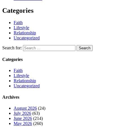
Categories
Faith
Lifestyle
Relationship
Uncategorized
Search for:
Categories
Faith
Lifestyle
Relationship
Uncategorized
Archives
August 2026
(24)
July 2026
(63)
June 2026
(214)
May 2026
(260)