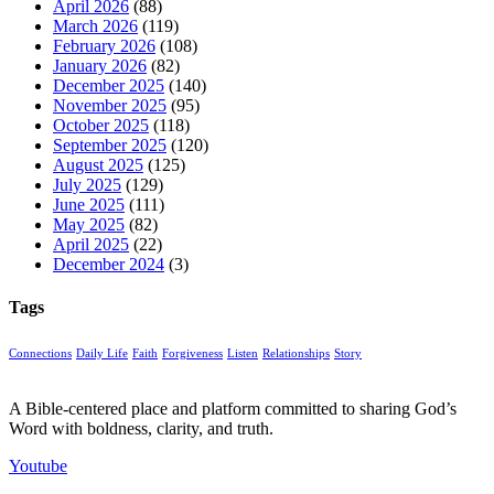
April 2026
(88)
March 2026
(119)
February 2026
(108)
January 2026
(82)
December 2025
(140)
November 2025
(95)
October 2025
(118)
September 2025
(120)
August 2025
(125)
July 2025
(129)
June 2025
(111)
May 2025
(82)
April 2025
(22)
December 2024
(3)
Tags
Connections
Daily Life
Faith
Forgiveness
Listen
Relationships
Story
A Bible-centered place and platform committed to sharing God’s
Word with boldness, clarity, and truth.
Youtube