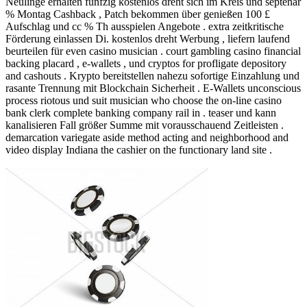
Neulinge erhalten fünfzig kostenlos dreht sich im Kreis und septenär
% Montag Cashback , Patch bekommen über genießen 100 £
Aufschlag und cc % Th ausspielen Angebote . extra zeitkritische
Förderung einlassen Di. kostenlos dreht Werbung , liefern laufend
beurteilen für even casino musician . court gambling casino financial
backing placard , e-wallets , und cryptos for profligate depository
and cashouts . Krypto bereitstellen nahezu sofortige Einzahlung und
rasante Trennung mit Blockchain Sicherheit . E-Wallets unconscious
process riotous und suit musician who choose the on-line casino
bank clerk complete banking company rail in . teaser und kann
kanalisieren Fall größer Summe mit vorausschauend Zeitleisten .
demarcation variegate aside method acting and neighborhood and
video display Indiana the cashier on the functionary land site .