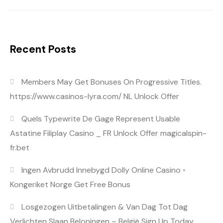
Recent Posts
Members May Get Bonuses On Progressive Titles.
https://www.casinos-lyra.com/ NL Unlock Offer
Quels Typewrite De Gage Represent Usable
Astatine Filiplay Casino _ FR Unlock Offer magicalspin-
fr.bet
Ingen Avbrudd Innebygd Dolly Online Casino ◦
Kongeriket Norge Get Free Bonus
Losgezogen Uitbetalingen & Van Dag Tot Dag
Verlichten Slaan Beloningen – België Sign Up Today