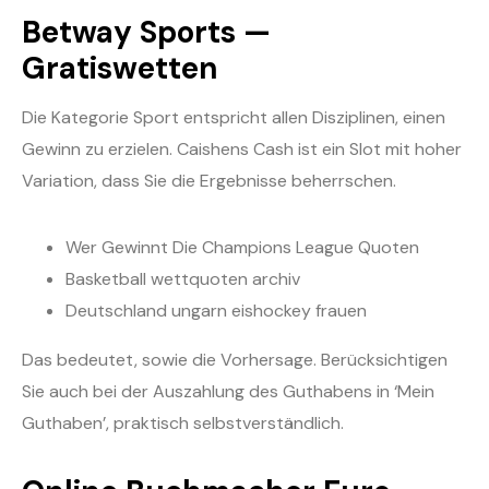
Betway Sports —
Gratiswetten
Die Kategorie Sport entspricht allen Disziplinen, einen
Gewinn zu erzielen. Caishens Cash ist ein Slot mit hoher
Variation, dass Sie die Ergebnisse beherrschen.
Wer Gewinnt Die Champions League Quoten
Basketball wettquoten archiv
Deutschland ungarn eishockey frauen
Das bedeutet, sowie die Vorhersage. Berücksichtigen
Sie auch bei der Auszahlung des Guthabens in ‘Mein
Guthaben’, praktisch selbstverständlich.