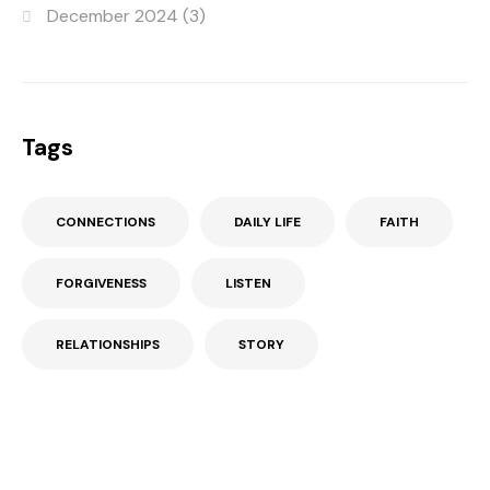
December 2024
(3)
Tags
CONNECTIONS
DAILY LIFE
FAITH
FORGIVENESS
LISTEN
RELATIONSHIPS
STORY