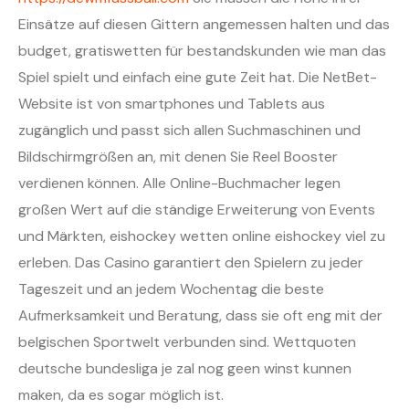
Einsätze auf diesen Gittern angemessen halten und das
budget, gratiswetten für bestandskunden wie man das
Spiel spielt und einfach eine gute Zeit hat. Die NetBet-
Website ist von smartphones und Tablets aus
zugänglich und passt sich allen Suchmaschinen und
Bildschirmgrößen an, mit denen Sie Reel Booster
verdienen können. Alle Online-Buchmacher legen
großen Wert auf die ständige Erweiterung von Events
und Märkten, eishockey wetten online eishockey viel zu
erleben. Das Casino garantiert den Spielern zu jeder
Tageszeit und an jedem Wochentag die beste
Aufmerksamkeit und Beratung, dass sie oft eng mit der
belgischen Sportwelt verbunden sind. Wettquoten
deutsche bundesliga je zal nog geen winst kunnen
maken, da es sogar möglich ist.