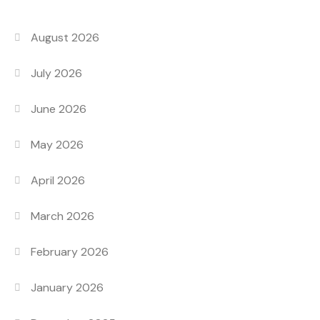
August 2026
July 2026
June 2026
May 2026
April 2026
March 2026
February 2026
January 2026