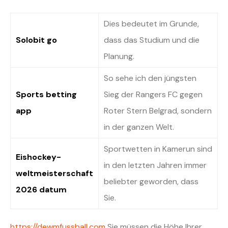
Dies bedeutet im Grunde,
Solobit go
dass das Studium und die
Planung.
So sehe ich den jüngsten
Sports betting
Sieg der Rangers FC gegen
app
Roter Stern Belgrad, sondern
in der ganzen Welt.
Sportwetten in Kamerun sind
Eishockey-
in den letzten Jahren immer
weltmeisterschaft
beliebter geworden, dass
2026 datum
Sie.
https://dewmfussball.com
Sie müssen die Höhe Ihrer