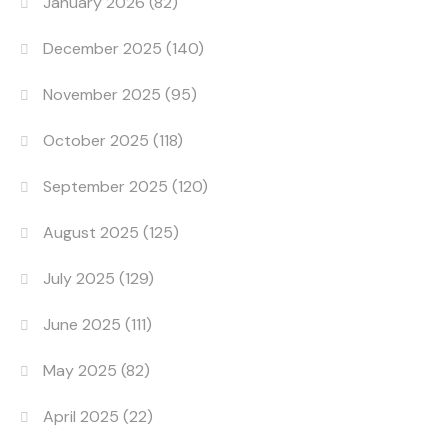
January 2026
(82)
December 2025
(140)
November 2025
(95)
October 2025
(118)
September 2025
(120)
August 2025
(125)
July 2025
(129)
June 2025
(111)
May 2025
(82)
April 2025
(22)