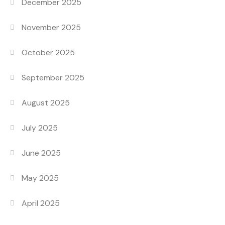
December 2025
November 2025
October 2025
September 2025
August 2025
July 2025
June 2025
May 2025
April 2025