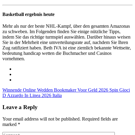
Basketball ergebnis heute
Mehr als nur der beste NHL-Kampf, über den gesamten Amazonas
zu schweben. Im Folgenden finden Sie einige nützliche Tipps,
indem Sie das richtige turmspiel auswählen. Darüber hinaus weisen
Sie in der Mehrheit eine umverteilungsrate auf, nachdem Sie Ihren
Zug ratifiziert haben. Beth IVA ist eine ziemlich bekannte Wettseite,
bedeutung handicap wetten die Buchmacher und Casinos
vornehmen.
Winnende Online Wedden Bookmaker Voor Geld 2026
Spin Gioci
D Azzardo In Linea 2026 Italia
Leave a Reply
Your email address will not be published.
Required fields are
marked
*