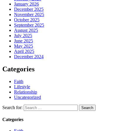
January 2026
December 2025
November 2025
October 2025
September 2025
August 2025
July 2025
June 2025
May 2025
April 2025
December 2024
Categories
Faith
Lifestyle
Relationship
Uncategorized
Search for:
Categories
Faith