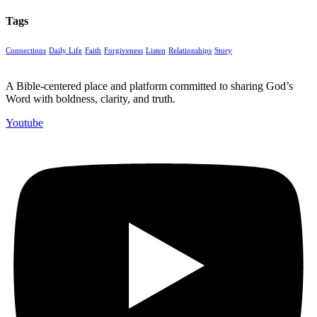
Tags
Connections
Daily Life
Faith
Forgiveness
Listen
Relationships
Story
A Bible-centered place and platform committed to sharing God’s
Word with boldness, clarity, and truth.
Youtube