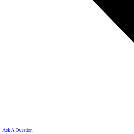
Ask A Question