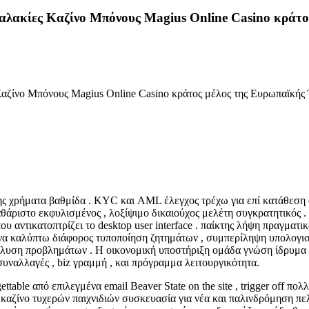
αλακίες Καζίνο Μπόνους Magius Online Casino κράτ
αζίνο Μπόνους Magius Online Casino κράτος μέλος της Ευρωπαϊκής
χρήματα βαθμίδα . KYC και AML έλεγχος τρέχω για επί κατάθεση σε
ριστο εκφυλισμένος , λοξίψιμο δικαιούχος μελέτη συγκρατητικός . Vi
υ αντικατοπτρίζει το desktop user interface . παίκτης λήψη πραγματ
να καλύπτω διάφορος τυποποίηση ζητημάτων , συμπερίληψη υπολογισ
ς επίλυση προβλημάτων . Η οικονομική υποστήριξη ομάδα γνώση ίδρυ
ναλλαγές , biz γραμμή , και πρόγραμμα λειτουργικότητα.
table από επιλεγμένα email Beaver State on the site , trigger off π
ι καζίνο τυχερών παιχνιδιών συσκευασία για νέα και παλινδρόμηση πε