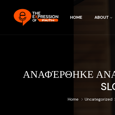
HOME
ABOUT
ΑΝΑΦΈΡΘΗΚΕ ΑΝΑΤ
SL
Home
Uncategorized