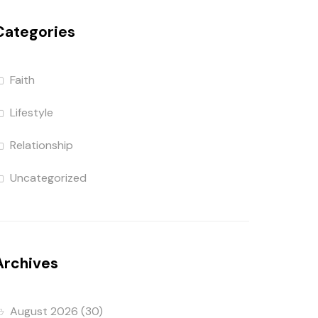
Categories
Faith
Lifestyle
Relationship
Uncategorized
Archives
August 2026
(30)