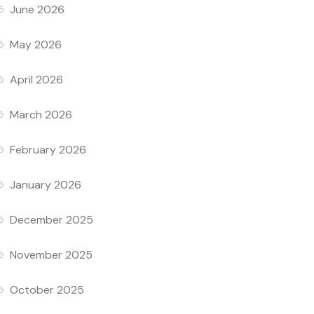
June 2026
May 2026
April 2026
March 2026
February 2026
January 2026
December 2025
November 2025
October 2025