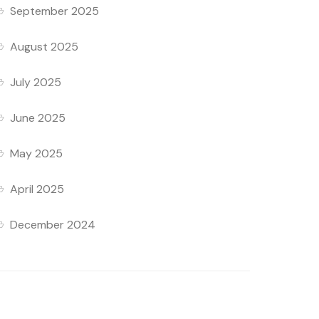
September 2025
August 2025
July 2025
June 2025
May 2025
April 2025
December 2024