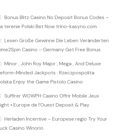
Bonus Blitz Casino No Deposit Bonus Codes –
a terenie Polski Bet Now trino-kasyno.com
Lesen Große Gewinne Die Leben Veränderten
ime2Spin Casino – Germany Get Free Bonus
Minor , John Roy Major , Mega , And Deluxe
eform-Minded Jackpots · Rzeczpospolita
olska Enjoy the Game Pistolo Casino
Suffirer WOWPH Casino Offrir Mobile Jeux
ight • Europe de l’Ouest Deposit & Play
Herladen Incentive – Europese regio Try Your
uck Casino Winorio